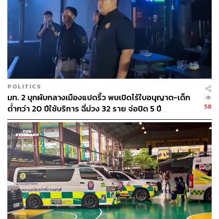
POLITICS
มท. 2 บุกผับกลางเมืองแปดริ้ว พบเปิดไร้ใบอนุญาต-เด็ก
58
ต่ำกว่า 20 ปีใช้บริการ ฉี่ม่วง 32 ราย จ่อปิด 5 ปี