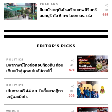
THAILAND
คืบหน้าเหตุยิงโรงเรียนเทพศิรินทร์
695
นนทบุรี ดับ 6 ศพ โฆษก ตร. เร่ง
สอบปมขโมยปืนปู่ก่อเหตุ
EDITOR'S PICKS
POLITICS
มหากาพย์โกงข้อสอบท้องถิ่น ก่อน
573
เดินหน้าสู่จุดจบในสัปดาห์นี้
POLITICS
เส้นทางคดี 44 สส. ในชั้นศาลฎีกา
208
จะรู้ผลเมื่อไร
WORLD