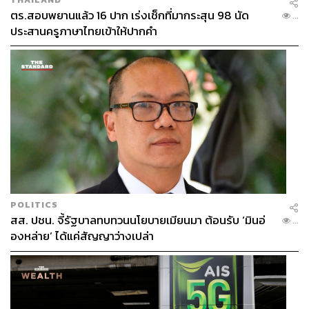
ตร.สอบพยานแล้ว 16 ปาก เร่งเช็กที่มากระสุน 98 นัด
...
ประสานครูภาษาไทยเข้าให้ปากคำ
POLITICS
สส. ปชน. จี้รัฐบาลทบทวนนโยบายเมียนมา ต้อนรับ ‘มินอ่
...
องหล่าย’ ได้แค่สัญญาว่างเปล่า