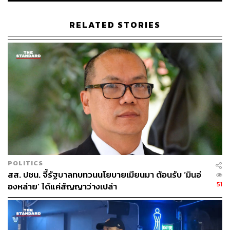
นิพนธ์ บุญญามณี
RELATED STORIES
354
ABOUT THE AUTHOR
THE STANDARD TEAM
กองบรรณาธิการ THE STANDARD
POLITICS
สส. ปชน. จี้รัฐบาลทบทวนนโยบายเมียนมา ต้อนรับ ‘มินอ่
ABOUT THE PHOTOGRAPHER
51
องหล่าย’ ได้แค่สัญญาว่างเปล่า
ณาฌารัฐ ภักดีอาสา
ช่างภาพข่าว ประจำสำนักข่าว THE
STANDARD