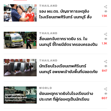
THAILAND
รอง ผบ.ตร. บัญชาการเหตุยิง
1.5K
โรงเรียนเทพศิรินทร์ นนทบุรี สั่ง
ค้นหา 2 รอบยืนยันไร้คนติดค้าง พบ
ศพปู่-ย่าที่บ้านพักผู้ก่อเหตุ
THAILAND
สื่อนอกจับตากราดยิง รร. ใน
1.3K
นนทบุรี ชี้ไทยมีอัตราครอบครองปืน
สูงในระดับต้นของภูมิภาค
THAILAND
นักเรียนโรงเรียนเทพศิรินทร์
847
นนทบุรี อพยพเข้ายังพื้นที่ปลอดภัย
ชั่วคราว หลังเหตุใช้อาวุธปืนภายใน
โรงเรียนคลี่คลาย
WORLD
ย้อนเหตุกราดยิงในโรงเรียนต่าง
807
ประเทศ ที่ผู้ก่อเหตุเป็นนักเรียน