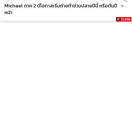
Michael ภาค 2 มีโอกาสเริ่มถ่ายทำช่วงปลายปีนี้ หรือต้นปี
...
หน้า
News
Wealth
Pop
Podcast
Video
Now
Opinion
Careers
Events
Privacy
About
Contact
Policy
FOR
ADVERTISING
MEMBERSHIP