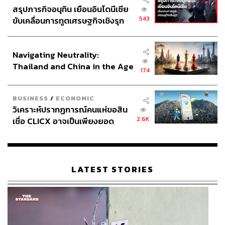
สรุปภารกิจอนุทิน เยือนอินโดนีเซีย
543
ขับเคลื่อนการทูตเศรษฐกิจเชิงรุก
ประกาศหุ้นส่วนยุทธศาสตร์ไทย –
อินโดนีเซีย
Navigating Neutrality:
Thailand and China in the Age
174
of a New Global Order
BUSINESS
/
ECONOMIC
วิเคราะห์ปรากฏการณ์คนแห่ขอสิน
2.6K
เชื่อ CLICX อาจเป็นเพียงยอด
ภูเขาน้ำแข็ง ของปัญหาหนี้ครัว
เรือนไทยที่ถูกซุกไว้
LATEST STORIES