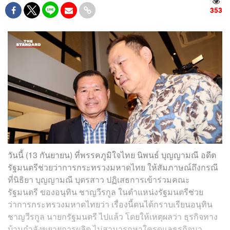
353
วันนี้ (13 กันยายน) ที่พรรคภูมิใจไทย นิพนธ์ บุญญามณี อดีต
รัฐมนตรีช่วยว่าการกระทรวงมหาดไทย ให้สัมภาษณ์ถึงกรณี
ที่นิธิยา บุญญามณี บุตรสาว ปฏิเสธการเข้าร่วมคณะ
รัฐมนตรี ของอนุทิน ชาญวีรกูล ในตำแหน่งรัฐมนตรีช่วย
ว่าการกระทรวงมหาดไทยว่า เรื่องนี้ตนได้กราบเรียนอนุทิน
ชาญวีรกูล นายกรัฐมนตรี ไปแล้ว โดยให้เหตุผลว่า ธุรกิจทาง
บ้านกำลังขยายการผลิต ไม่สามารถหาใครดูแลธุรกิจมา