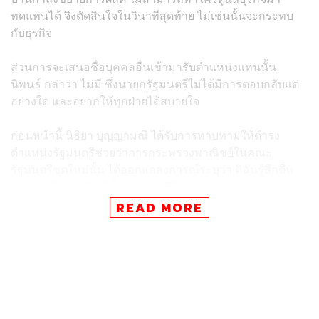
ทดแทนได้ จึงตัดสินใจในวินาทีสุดท้าย ไม่เช่นนั้นจะกระทบ
กับธุรกิจ
ส่วนการจะเสนอชื่อบุคคลอื่นเข้ามารับตำแหน่งแทนนั้น
นิพนธ์ กล่าว่า ไม่มี ซึ่งนายกรัฐมนตรีไม่ได้มีการตอบกลับแต่
อย่างใด และอยากให้ทุกฝ่ายได้สบายใจ
ก่อนหน้านี้ นิธิยา บุญญามณี ได้รับการทาบทามให้ดำรง
ตำแหน่งรัฐมนตรีช่วยว่าการกระพรวงพาณิชย์ในคณะ
รัฐมนตรีชุดใหม่นั้น ได้ออกแถลงการณ์ระบุว่า ดิฉันรู้สึกตื่น
เต้นและมีความยินดีเป็นอย่างยิ่งที่ได้รับการทาบทาม เพระ
เป็นตำแหน่งที่มีเกียรติ และมีความน่าภาคภูมิใจที่จะได้มี
READ MORE
โอกาสทำงานรับใช้ชาติและประชาชนทำนองเดียวกับคุณ
พ่อ
อย่างไรก็ตาม ด้วยความตระหนักในความรับผิดชอบในงาน
เดิมในภาคเอกชน ที่ดิฉันยังต้องรับผิดชอบอยู่ยังไม่สามารถ
หาผู้ที่เหมาะสมมาดูแลแทนได้ ประกอบกับงานที่ภาคเอกชน