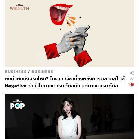
Nike ก่อนที่จะลาออกในปี 2020
Elliott Hill มีประสบการณ์และความเชี่ยวชาญใน
อุตสาหกรรมรองเท้า เครื่องแต่งกาย และกีฬา รวมทั้งมีความ
เข้าใจอย่างลึกซึ้งเกี่ยวกับแบรนด์ ผลิตภัณฑ์ ลูกค้า นักกีฬา
และพนักงานของ Nike ทำให้นักวิเคราะห์มองว่า การกลับมา
ของเขาจะช่วยเรื่องขวัญกำลังใจในบริษัท และสร้าง
วัฒนธรรมบางส่วนที่ Nike สูญเสียไปขึ้นมาใหม่
การกลับมาของ Elliott Hill ครั้งนี้ไม่ใช่ครั้งแรกที่ Nike ดึง
BUSINESS
/
BUSINESS
ยิ่งด่ายิ่งดังจริงไหม? ไขงานวิจัยเบื้องหลังการตลาดสไตล์
อดีตผู้บริหารกลับมาช่วยในปีนี้ ในเดือนกรกฎาคม Nike จ้าง
149
Negative ว่าทำไมบางแบรนด์ยิ่งดัง แต่บางแบรนด์ยิ่ง
Tom Peddie กลับมาเป็นรองประธานฝ่ายพันธมิตรทางการ
เจ็บตัว
ตลาด Tom Peddie เคยเป็นผู้บริหารระดับสูงของ Nike และ
ทำงานกับบริษัทมานานกว่า 30 ปี ก่อนจะเกษียณในปี 2020
การเปลี่ยนแปลงผู้บริหารครั้งนี้อาจเป็นสัญญาณว่า Nike
กำลังพยายามปรับกลยุทธ์และแก้ไขปัญหาต่างๆ ที่บริษัท
กำลังเผชิญอยู่ โดยหวังว่า Elliott Hill จะสามารถนำ
ประสบการณ์และความเชี่ยวชาญของเขามาช่วยฟื้นฟูธุรกิจ