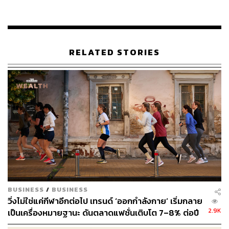
เดือนธันวาคมปีที่แล้ว Nike ประกาศแผนการลดต้นทุน
ประมาณ 2 พันล้านดอลลาร์ใน 3 ปีข้างหน้า หลังจากยอด
ขายในตลาดหลักๆ ไม่เป็นไปตามเป้าหมาย และกำลังอยู่ใน
ระหว่างการปลดพนักงานมากถึง 2% ของพนักงานทั้งหมด
RELATED STORIES
หรือมากกว่า 1,500 คน เพื่อจะได้ลงทุนในส่วนที่ยังเติบโต
เช่น การวิ่ง กลุ่มผลิตภัณฑ์สำหรับผู้หญิง และแบรนด์ Jordan
นักวิเคราะห์มองว่า ปัญหาของ Nike ส่วนหนึ่งมาจากการ
เปลี่ยนกลยุทธ์ไปเน้นการขายในร้านค้าของตัวเองและบน
เว็บไซต์ แทนที่จะขายผ่านช่องทางค้าส่ง แม้ว่ารายได้จาก
การขายส่งจะเพิ่มขึ้น 5% ในไตรมาสล่าสุด แต่รายได้จากการ
ขายตรงถึงผู้บริโภคลดลง 8% เมื่อเทียบกับช่วงเดียวกันของปี
ที่แล้ว
ก่อน Elliott Hill เกษียณ เขาเคยดำรงตำแหน่งผู้บริหารระดับ
BUSINESS
/
BUSINESS
สูงในยุโรปและอเมริกาเหนือ รวมทั้งมีส่วนสำคัญในการช่วย
วิ่งไม่ใช่แค่กีฬาอีกต่อไป เทรนด์ ‘ออกกำลังกาย’ เริ่มกลาย
ให้ธุรกิจเติบโตจนมียอดขายมากกว่า 3.9 หมื่นล้านดอลลาร์
2.9K
เป็นเครื่องหมายฐานะ ดันตลาดแฟชั่นเติบโต 7–8% ต่อปี
เขาเคยดำรงตำแหน่งประธานฝ่ายผู้บริโภคและตลาดของ