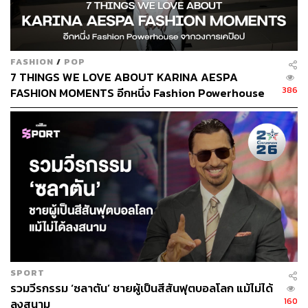
และนำ Nike กลับสู่เส้นทางแห่งการเติบโตได้อีกครั้ง
อ้างอิง:
FASHION
/
POP
https://www.wsj.com/business/nike-ceo-john-donaho
7 THINGS WE LOVE ABOUT KARINA AESPA
e-replaced-elliott-hill-ea3d8691
386
FASHION MOMENTS อีกหนึ่ง Fashion Powerhouse
https://www.washingtonpost.com/business/2024/09/1
จากวงการเคป๊อป
9/nike-ceo-elliott-hill-john-donahoe/
https://www.cnbc.com/2024/09/19/nike-ceo-john-don
ahoe-is-out-replaced-by-elliott-hill.html
สามารถติดตาม THE STANDARD WEALTH
ผ่านแอปพลิเคชันต่างๆ ที่คุณสะดวกหรือใช้งานอยู่แล้วได้เลย
SPORT
รวมวีรกรรม ‘ซลาตัน’ ชายผู้เป็นสีสันฟุตบอลโลก แม้ไม่ได้
TAGS:
Nike
รองเท้าผ้าใบ
รองเท้า
ลาออก
160
ลงสนาม