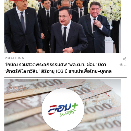
POLITICS
ทักษิณ ร่วมสวดพระอภิธรรมศพ ‘พล.ต.ท. ผ่อน’ บิดา
...
‘พักตร์พิไล ทวีสิน’ สิริอายุ 103 ปี แกนนำเพื่อไทย-บุคคล
หลากวงการร่วมอาลัย