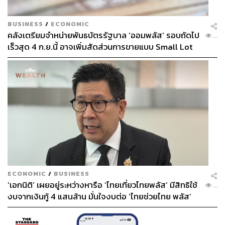
BUSINESS
/
ECONOMIC
คลังเตรียมจำหน่ายพันธบัตรรัฐบาล ‘ออมพลัส’ รอบถัดไป
...
เร็วสุด 4 ก.ย.นี้ อาจเพิ่มสัดส่วนการขายแบบ Small Lot
First มากขึ้น
ECONOMIC
/
BUSINESS
‘เอกนิติ’ เผยอยู่ระหว่างหารือ ‘ไทยเที่ยวไทยพลัส’ มีสิทธิใช้
...
งบจากเงินกู้ 4 แสนล้าน มั่นใจงบต่อ ‘ไทยช่วยไทย พลัส’
เฟส 2 มีเพียงพอ