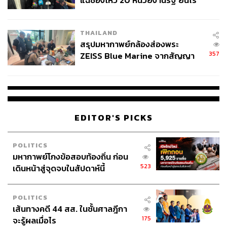
แฉช่องโหว่ 20 หน่วยงานรัฐ ยันไร้
นัยทางการเมือง
THAILAND
สรุปมหากาพย์กล้องส่องพระ
357
ZEISS Blue Marine จากสัญญา
ผลิต 8.3 ล้าน สู่ข้อพิพาท ‘มา
เวลล์ฯ’ ฟ้อง ‘โทน บางแค’ ผิดนัด
จ่ายหนี้-แอบระบุแบรนด์
EDITOR'S PICKS
POLITICS
มหากาพย์โกงข้อสอบท้องถิ่น ก่อน
523
เดินหน้าสู่จุดจบในสัปดาห์นี้
POLITICS
เส้นทางคดี 44 สส. ในชั้นศาลฎีกา
175
จะรู้ผลเมื่อไร