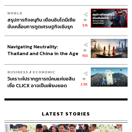
WORLD
สรุปภารกิจอนุทิน เยือนอินโดนีเซีย
515
ขับเคลื่อนการทูตเศรษฐกิจเชิงรุก
ประกาศหุ้นส่วนยุทธศาสตร์ไทย –
อินโดนีเซีย
Navigating Neutrality:
Thailand and China in the Age
150
of a New Global Order
BUSINESS
/
ECONOMIC
วิเคราะห์ปรากฏการณ์คนแห่ขอสิน
2.5K
เชื่อ CLICX อาจเป็นเพียงยอด
ภูเขาน้ำแข็ง ของปัญหาหนี้ครัว
เรือนไทยที่ถูกซุกไว้
LATEST STORIES