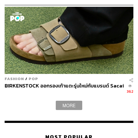
John Donahoe
Elliott Hill
787
FASHION
/
POP
ABOUT THE AUTHOR
BIRKENSTOCK ออกรองเท้าแตะรุ่นใหม่กับแบรนด์ Sacai
ถนัดกิจ จันกิเสน
362
Content Creator ประจำกองบรรณาธิการ
THE STANDARD WEALTH ผู้เสพติดโลก
MORE
ธุรกิจ การตลาด เทคโนโลยี และชอบสำรวจ
โลกออฟไลน์และออนไลน์มาถอดรหัสความ
เคลื่อนไหวให้เป็นเรื่องเข้าใจง่าย สนุก และได้
ไอเดียใหม่ๆ
MOST POPULAR