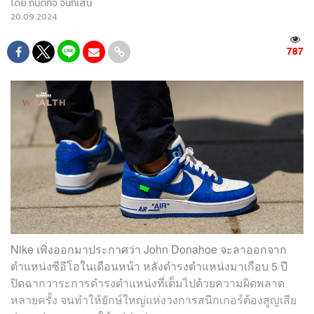
โดย
ถนัดกิจ จันกิเสน
20.09.2024
787
Nike เพิ่งออกมาประกาศว่า John Donahoe จะลาออกจาก
ตำแหน่งซีอีโอในเดือนหน้า หลังดำรงตำแหน่งมาเกือบ 5 ปี
ปิดฉากวาระการดำรงตำแหน่งที่เต็มไปด้วยความผิดพลาด
หลายครั้ง จนทำให้ยักษ์ใหญ่แห่งวงการสนีกเกอร์ต้องสูญเสีย