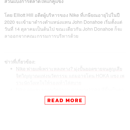
ส่วนแบ่งการตลาดให้แก่คู่แข่ง
โดย Elliott Hill อดีตผู้บริหารของ Nike ที่เกษียณอายุไปในปี
2020 จะเข้ามาดำรงตำแหน่งแทน John Donahoe เริ่มตั้งแต่
วันที่ 14 ตุลาคมเป็นต้นไป ขณะเดียวกัน John Donahoe ก็จะ
ลาออกจากคณะกรรมการบริหารด้วย
ข่าวที่เกี่ยวข้อง:
Nike พ่ายแพ้เพราะหลงทาง? มุ่งปั้นยอดขายจนสูญเสีย
จิตวิญญาณแห่งนวัตกรรม แถมอาจโดน HOKA แซง เพ
ราะนักวิ่งเทใจให้รองเท้าใส่สบาย
Nike ถูกแซะขาดนวัตกรรม สวนทาง Hoka ที่ขึ้นเป็นดา
วเด่น จนกวาดยอดขาย 6.6 หมื่นล้านบาท โตพุ่ง 27.9%
READ MORE
adidas ปิดดีลคว้าลิเวอร์พูล = Nike กำลังพ่ายแพ้ในตลา
ดฟุตบอล?
Nike vs. adidas เจาะเบื้องหลังสงคราม ‘รองเท้าที่เร็วที่
สุดในโลก’ ศึก 10 ปีที่ยังไม่มีแววจบ และกำลังเดิมพันด้ว