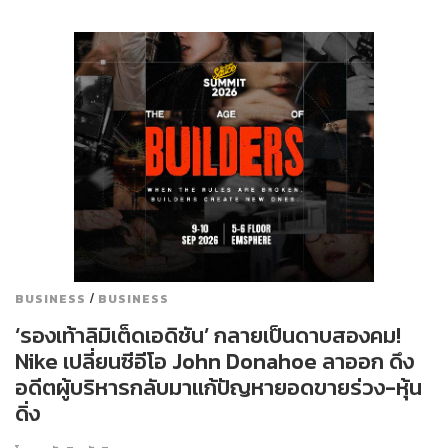
/
BUSINESS
BUSINESS
‘รองเท้าลิมิเต็ดเอดิชัน’ กลายเป็นดาบสองคม!
Nike เปลี่ยนซีอีโอ John Donahoe ลาออก ดึง
อดีตผู้บริหารกลับมาแก้ปัญหายอดขายร่วง-หุ้น
ดิ่ง