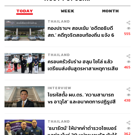
TODAY
WEEK
MONTH
THAILAND
กองปราบฯ สอบเข้ม ‘อดีตอธิบดี
555
สถ.’ คดีทุจริตสอบท้องถิ่น แจ้ง 6
ข้อหาหนัก จ่อชง ป.ป.ช. 12 ส.ค. นี้
THAILAND
ครอบครัวรับร่าง ฮลุน โซโล่ แล้ว
465
เตรียมส่งชันสูตรหาสาเหตุการเสีย
ชีวิต
INTERVIEW
ไขรหัสตั้ง ผบ.ตร. ‘ความสามารถ
438
vs อาวุโส’ และอนาคตการปฏิรูปสี
กากี กับ พล.ต.อ. เอก อังสนานนท์
THAILAND
‘ธนารัตน์’ ให้ปากคำตำรวจไซเบอร์
362