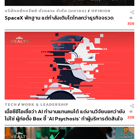
ABOUT THE AUTHOR
บริษัทหลักทรัพย์ บัวหลวง จำกัด (มหาชน)
/
OPINION
THE STANDARD WEALTH
SpaceX พักฐาน แต่กำลังเติบโตไกลกว่าธุรกิจจรวด
สำนักข่าวเศรษฐกิจ ธุรกิจ และการลงทุน โดย
308
ทีมข่าว THE STANDARD
TECH
/
WORK & LEADERSHIP
เมื่อซีอีโอเชื่อว่า AI ทำงานแทนคนได้ แต่งานวิจัยบอกว่ายัง
208
ไม่ใช่ ผู้ก่อตั้ง Box ชี้ ‘AI Psychosis’ ทำผู้บริหารตัดสินใจ
ปลดคนจากสิ่งที่ไม่เคยลงมือ