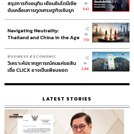
สรุปภารกิจอนุทิน เยือนอินโดนีเซีย
542
ขับเคลื่อนการทูตเศรษฐกิจเชิงรุก
ประกาศหุ้นส่วนยุทธศาสตร์ไทย –
อินโดนีเซีย
Navigating Neutrality:
Thailand and China in the Age
170
of a New Global Order
BUSINESS
/
ECONOMIC
วิเคราะห์ปรากฏการณ์คนแห่ขอสิน
2.6K
เชื่อ CLICX อาจเป็นเพียงยอด
ภูเขาน้ำแข็ง ของปัญหาหนี้ครัว
เรือนไทยที่ถูกซุกไว้
LATEST STORIES