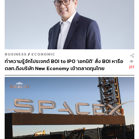
สามารถติดตาม THE STANDARD WEALTH
ผ่านแอปพลิเคชันต่างๆ ที่คุณสะดวกหรือใช้งานอยู่แล้วได้เลย
TAGS:
บริษัท เงินเทอร์โบ อินชัวรันซ์ โบรกเกอร์ จำกัด
BUSINESS
/
ECONOMIC
สุธัช เรืองสุทธิภาพ
เทคโนโลยี
ทำความรู้จักโปรเจกต์ BOI to IPO ‘เอกนิติ’ สั่ง BOI หารือ
ตลาดหลักทรัพย์แห่งประเทศไทย (ตลท.)
IPO
217
ตลท.ดึงบริษัท New Economy เข้าตลาดทุนไทย
892