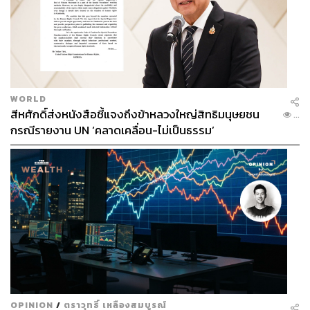
WORLD
สีหศักดิ์ส่งหนังสือชี้แจงถึงข้าหลวงใหญ่สิทธิมนุษยชน
...
กรณีรายงาน UN ‘คลาดเคลื่อน-ไม่เป็นธรรม’
OPINION
/
ตราวุทธิ์ เหลืองสมบูรณ์