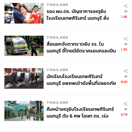
THAILAND
รอง ผบ.ตร. บัญชาการเหตุยิง
1.4K
โรงเรียนเทพศิรินทร์ นนทบุรี สั่ง
ค้นหา 2 รอบยืนยันไร้คนติดค้าง พบ
ศพปู่-ย่าที่บ้านพักผู้ก่อเหตุ
THAILAND
สื่อนอกจับตากราดยิง รร. ใน
1.3K
นนทบุรี ชี้ไทยมีอัตราครอบครองปืน
สูงในระดับต้นของภูมิภาค
THAILAND
นักเรียนโรงเรียนเทพศิรินทร์
830
นนทบุรี อพยพเข้ายังพื้นที่ปลอดภัย
ชั่วคราว หลังเหตุใช้อาวุธปืนภายใน
โรงเรียนคลี่คลาย
THAILAND
คืบหน้าเหตุยิงโรงเรียนเทพศิรินทร์
679
นนทบุรี ดับ 6 ศพ โฆษก ตร. เร่ง
สอบปมขโมยปืนปู่ก่อเหตุ