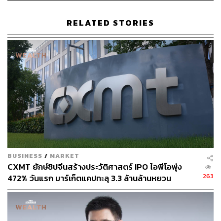
วางแผนจะระดมทุนในตลาดหลักทรัพย์ฯ ครั้งนี้ เพื่อสนับสนุน
การขยายธุรกิจผ่านบริการทางการเงินที่หลากหลายและพื้นที่
RELATED STORIES
บริการที่ครอบคลุม รวมถึงต่อยอดการลงทุนและพัฒนาระบบ
เทคโนโลยี เพื่อรับมือกับพฤติกรรมของผู้บริโภคที่มีแนวโน้ม
จะเปลี่ยนแปลงไปในอนาคต
ทั้งนี้ บมจ.เงินเทอร์โบ ได้แต่งตั้งธนาคารทิสโก้เป็นที่ปรึกษา
ทางการเงิน และได้ยื่นแบบคำขออนุญาตเสนอขายหลักทรัพย์
และแบบแสดงรายการข้อมูลเสนอขายหลักทรัพย์ (ไฟลิ่ง) ต่อ
สำนักงานคณะกรรมการกำกับหลักทรัพย์และ
ตลาดหลักทรัพย์ (ก.ล.ต.) รวมถึงแต่งตั้งบริษัทหลักทรัพย์ (บล.)
กสิกรไทย และ บล.ทิสโก้ เป็นผู้จัดการการจัดจำหน่ายและรับ
ประกันการจำหน่าย เพื่อเสนอขายหุ้นสามัญต่อประชาชนเป็น
BUSINESS
/
MARKET
ครั้งแรก (IPO) จำนวนไม่เกิน 537 ล้านหุ้น มูลค่าหุ้นที่ตราไว้
CXMT ยักษ์ชิปจีนสร้างประวัติศาสตร์ IPO ไอพีโอพุ่ง
(พาร์) หุ้นละ 0.5 บาท คิดเป็นจำนวนไม่เกิน 20.1% ของ
263
472% วันแรก มาร์เก็ตแคปทะลุ 3.3 ล้านล้านหยวน
จำนวนหุ้นสามัญที่ออกและชำระแล้วทั้งหมดของบริษัทภาย
หลังการเสนอขายหุ้นสามัญครั้งนี้