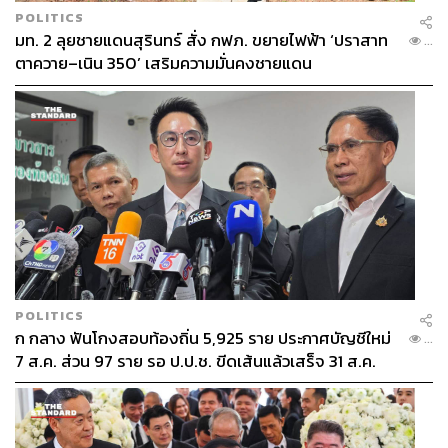
ระบบอีกกว่า 1 ล้านคน
POLITICS
มท. 2 ลุยชายแดนสุรินทร์ สั่ง กฟภ. ขยายไฟฟ้า ‘ปราสาท
...
ตาควาย–เนิน 350’ เสริมความมั่นคงชายแดน
POLITICS
ก กลาง ฟันโกงสอบท้องถิ่น 5,925 ราย ประกาศบัญชีใหม่
...
7 ส.ค. ส่วน 97 ราย รอ ป.ป.ช. ขีดเส้นแล้วเสร็จ 31 ส.ค.
เตรียมนำ พ.ร.ก. ต่างด้าว เข้าหารือที่ประชุมวิป สนช. พรุ่งนี้
ด้าน
นายแพทย์เจตน์ ศิรธรานนท์
โฆษกคณะกรรมการ
วิสามัญกิจการสภานิติบัญญัติแห่งชาติ หรือ วิป สนช. เปิดเผย
ภายหลังการประชุมคณะกรรมการประสานงานสภา