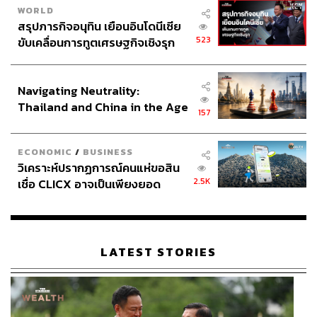
WORLD
สรุปภารกิจอนุทิน เยือนอินโดนีเซีย
523
ขับเคลื่อนการทูตเศรษฐกิจเชิงรุก
ประกาศหุ้นส่วนยุทธศาสตร์ไทย –
อินโดนีเซีย
Navigating Neutrality:
Thailand and China in the Age
157
of a New Global Order
แรงงานชี้ พ.ร.ก. ต่างด้าว คือแผนยุทธศาสตร์มุ่งกวาดล้าง
แรงงานผิดกฎหมาย
ECONOMIC
/
BUSINESS
ขณะที่ท่าทีของ
วิเคราะห์ปรากฏการณ์คนแห่ขอสิน
พลเอกศิริชัย ดิษฐกุล
รัฐมนตรีว่าการ
2.5K
เชื่อ CLICX อาจเป็นเพียงยอด
กระทรวงแรงงาน ซึ่งเปิดเผยภายหลังการประชุมคณะ
ภูเขาน้ำแข็ง ของปัญหาหนี้ครัว
กรรมการนโยบายการจัดการปัญหาแรงงานต่างด้าวและการ
เรือนไทยที่ถูกซุกไว้
ค้ามนุษย์ด้านแรงงาน หรือ กนร. ว่า พ.ร.ก. แรงงานต่างด้าว
ถือเป็นแผนยุทธศาสตร์ของรัฐบาลชุดนี้ มีวัตถุประสงค์เพื่อ
LATEST STORIES
กวาดล้างแรงงานผิดกฎหมาย และควบคุมการทำงานในด้าน
ต่างๆ ที่แรงงานต่างด้าวสามารถทำได้ รวมถึงการถูกเอารัด
เอาเปรียบแรงงาน และฟื้นฟูการจ้างงานแรงงานต่างด้าวด้วย
ด้าน
หม่อมหลวงปุณฑริก สมิติ
ปลัดกระทรวงแรงงาน เปิด