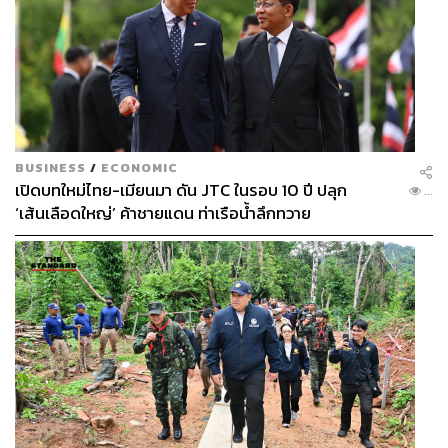
เผยกับสำนักข่าวกรมประชาสัมพันธ์ว่า กระทรวงแรงงานได้
เตรียมการรองรับการประกาศใช้มาตรา 44 ในการผ่อนปรน
พ.ร.ก. การทำงานของคนต่างด้าว พ.ศ. 2560 ว่าขณะนี้กรม
การจัดหางานอยู่ระหว่างการร่างกฎหมายลูกรองรับการ
ดำเนินงาน โดยจะมีการจัดสัมมนารับฟังความคิดเห็นของผู้มี
ส่วนเกี่ยวข้องทุกฝ่ายถึงพระราชกำหนดดังกล่าว
อีกทั้งยังมอบหมายให้สำนักงานจัดหางานทุกพื้นที่อำนวย
BUSINESS
/
ECONOMIC
ความสะดวกแก่ผู้ประกอบการและลูกจ้างแรงงานต่างด้าว
เปิดบทใหม่ไทย-เมียนมา ดัน JTC ในรอบ 10 ปี ปลุก
...
เช่น กรณีการแจ้งเปลี่ยนนายจ้างใหม่ การให้โควตาสำหรับ
‘เส้นเลือดใหญ่’ ค้าชายแดน ท่าเรือน้ำลึกทวาย
นายจ้างนำเข้าแรงงานเข้ามาใหม่
นอกจากนี้ยังกำหนดแผนงานแก้ไขปัญหากับประเทศ
ต้นทาง เช่น เมียนมา กัมพูชา ซึ่งล่าสุดได้หารือกับทางการ
เมียนมาเพื่อเตรียมความร่วมมือแบบรัฐต่อรัฐ ซึ่งทางการเมีย
นมาจะให้ความร่วมมือเกี่ยวกับการทำเรื่องพิสูจน์สัญชาติเพื่อ
ต่ออายุให้กับแรงงานประมงที่ถือบัตรสีชมพู ซึ่งจะหมดอายุใน
เดือนพฤศจิกายนนี้ รวมทั้งขอให้ไทยประสานให้แรงงานโอน
เงินผ่านระบบธนาคาร ซึ่งถือเป็นขั้นตอนตามมาตรฐานสากล
ทั้งนี้จากข้อมูลพบว่า แรงงานต่างด้าวที่ขึ้นทะเบียนถูกต้อง
ปัจจุบันมีจำนวนกว่า 2.5 ล้านคน และยังมีแรงงานที่ไม่เข้าสู่