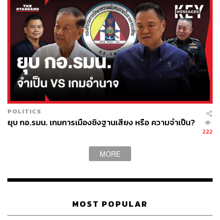
(คสช.) ออกประกาศตามมาตรา 44 เพื่อให้ขยายเวลาการ
บังคับใช้ข้อกำหนดบางประกาศใน พ.ร.ก. การบริหารจัดการ
ของแรงงานต่างด้าวออกไปเป็นเวลา 120 วัน เพื่อให้นายจ้าง
และแรงงานต่างด้าวดำเนินการด้านเอกสารต่างๆ ให้ถูกต้อง
ตามกฎหมาย ทั้งนี้คาดว่าจะเสนอเข้าสู่ที่ประชุมคณะ
รัฐมนตรี และ คสช.ในวันที่ 4 กรกฎาคมนี้
สำหรับ 3 มาตราที่จะถูกชะลอใช้บังคับในพระราช
กำหนดการบริหารจัดการ การทำงานของแรงงานต่างด้าว
พ.ศ. 2560 ได้แก่ มาตรา 101, 102 และ 122 ซึ่งกำหนดค่า
ปรับ รวมถึงบทลงโทษที่รุนแรงกับลูกจ้างและนายจ้างที่ทำผิด
POLITICS
กฎหมาย โดยจะมีผลย้อนไปถึงวันที่ 23 มิถุนายน คือวันที่
ยุบ กอ.รมน. เกมการเมืองชิงฐานเสียง หรือ ความจำเป็น?
222
พ.ร.ก. ประกาศให้มีผลใช้บังคับ โดยมีรายละเอียดดังนี้
มาตรา 101 กำหนดว่า คนต่างด้าวซึ่งมิใช่ผู้เสียหายจากกา
MORE
รกระทําความผิดฐานค้ามนุษย์ตามกฎหมายว่าด้วยการ
ป้องกันและปราบปรามการค้ามนุษย์ผู้ใดฝ่าฝืนมาตรา 8 คือ
ทำงานโดยไม่มีใบอนุญาตทำงาน ต้องระวางโทษจําคุกไม่
เกิน 5 ปี หรือปรับตั้งแต่ 2,000-100,000 บาท หรือทั้งจําทั้ง
MOST POPULAR
ปรับ
มาตรา 102 นายจ้างที่จ้างแรงงานต่างด้าวไม่มีใบอนุญาต