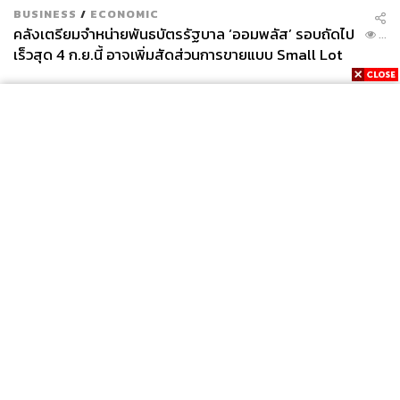
ประวิตร วงษ์สุวรรณ
BUSINESS
/
ECONOMIC
คลังเตรียมจำหน่ายพันธบัตรรัฐบาล ‘ออมพลัส’ รอบถัดไป
...
เร็วสุด 4 ก.ย.นี้ อาจเพิ่มสัดส่วนการขายแบบ Small Lot
First มากขึ้น
43
ABOUT THE AUTHOR
News
Wealth
Pop
Podcast
Video
Now
ธนกร วงษ์ปัญญา
Opinion
Careers
Events
บรรณาธิการข่าวในประเทศ กอง
Privacy
About
Contact
บรรณาธิการข่าว THE STANDARD
Policy
FOR
ADVERTISING
MEMBERSHIP