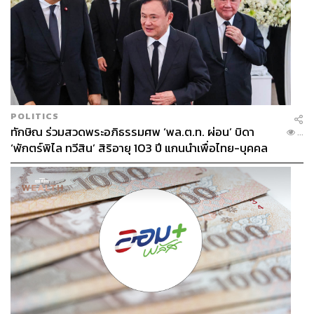
นิติบัญญัติแห่งชาติ หรือวิปรัฐบาล ว่าเตรียมนำพระราช
กำหนดบริหารจัดการแรงงานต่างด้าว พ.ศ. 2560 เข้าหารือ
ในที่ประชุมวิป สนช. ในวันพรุ่งนี้ ก่อนจะบรรจุเข้าสู่วาระการ
ประชุม สนช. เพื่อออกเป็นพระราชบัญญัติต่อไป
พร้อมยืนยัน กฎหมายฉบับดังกล่าวไม่ได้เลี่ยงมาตรา 77 ที่
ต้องรับฟังความเห็นจากประชาชน แต่เป็นเรื่องเร่งด่วนของ
รัฐบาลเกี่ยวกับความมั่นคงทางเศรษฐกิจ และการออกพระ
POLITICS
ราชกำหนดเป็นอำนาจของรัฐบาลที่จะทำได้
ทักษิณ ร่วมสวดพระอภิธรรมศพ ‘พล.ต.ท. ผ่อน’ บิดา
...
ความเห็นและปฏิกิริยาจากรัฐในรอบวันก็ออกมาเป็น
‘พักตร์พิไล ทวีสิน’ สิริอายุ 103 ปี แกนนำเพื่อไทย-บุคคล
ระลอก เพื่อเร่งแก้ปมปัญหาที่อาจจะบานปลายไปมากกว่านี้
หลากวงการร่วมอาลัย
กรอบเวลา 120 วันที่ขยายออกไปจะใช่เวลาที่เพียงพอต่อการ
แก้ไขปัญหานี้หรือไม่ และอนาคตความยั่งยืนของปัญหานี้จะ
เป็นไปในทิศทางใด คำตอบจากการใช้กฎหมายจะใช่หนทาง
เดียวที่แก้ปมเรื่องนี้ได้จบ หรือกำลังเกิดเป็นปัญหาใหม่ให้ตาม
แก้ คงต้องรอดูว่ามาตรา 44 จะมีรายละเอียดที่ตอบโจทย์
สถานการณ์นี้อย่างไร
TAGS:
คสช.
Economy
ประยุทธ์ จันทร์โอชา
สนช.
ม.44
พ.ร.ก. ต่างด้าว
แรงงานต่างด้าว