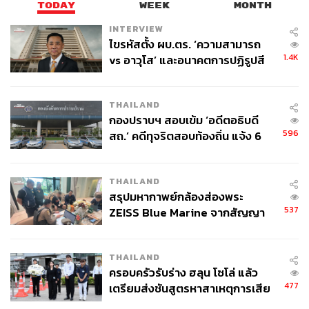
TODAY
WEEK
MONTH
ต้องระวางโทษปรับตั้งแต่ 400,000-800,000 บาท ต่อลูกจ้าง
ต่างด้าว 1 คน
INTERVIEW
ไขรหัสตั้ง ผบ.ตร. ‘ความสามารถ
มาตรา 122 ผู้ใดนําคนต่างด้าวมาทํางานในประเทศโดย
1.4K
vs อาวุโส’ และอนาคตการปฏิรูปสี
ไม่ปฏิบัติตามหลักเกณฑ์ วิธีการ และเงื่อนไขที่กฎกระทรวง
กากี กับ พล.ต.อ. เอก อังสนานนท์
กำหนด ต้องระวางโทษจําคุกไม่เกิน 6 เดือน หรือปรับไม่เกิน
100,000 บาท หรือทั้งจําทั้งปรับ
THAILAND
อย่างไรก็ตาม พลเอกประวิตรไม่ได้กังวลว่าการเดินทาง
กองปราบฯ สอบเข้ม ‘อดีตอธิบดี
กลับประเทศต้นทางของแรงงานข้ามชาติในช่วงนี้จะเกิด
596
สถ.’ คดีทุจริตสอบท้องถิ่น แจ้ง 6
ปัญหาขาดแคลนแรงงาน เพราะเป็นการเดินทางกลับเพื่อจัด
ข้อหาหนัก จ่อชง ป.ป.ช. 12 ส.ค. นี้
เตรียมเอกสารให้เกิดความเรียบร้อยและถูกต้องตามกฎหมาย
เท่านั้น
THAILAND
สรุปมหากาพย์กล้องส่องพระ
คสช. หนุน พ.ร.ก. แรงงานต่างด้าว สร้างมาตรฐานการดูแล
537
ZEISS Blue Marine จากสัญญา
แรงงานให้เป็นระบบ
ผลิต 8.3 ล้าน สู่ข้อพิพาท ‘มา
ขณะที่การประชุมสำนักเลขาธิการคณะรักษาความสงบ
เวลล์ฯ’ ฟ้อง ‘โทน บางแค’ ผิดนัด
THAILAND
แห่งชาติในวันนี้
พลเอก เฉลิมชัย สิทธิสาท
เลขาธิการคณะ
จ่ายหนี้-แอบระบุแบรนด์
ครอบครัวรับร่าง ฮลุน โซโล่ แล้ว
รักษาความสงบแห่งชาติ ได้กล่าวถึงการประกาศใช้ พ.ร.ก.
477
เตรียมส่งชันสูตรหาสาเหตุการเสีย
การบริหารจัดการการทำงานของคนต่างด้าว พ.ศ. 2560 ซึ่ง
ชีวิต
สังคมให้ความสนใจว่า