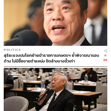
โทษปรับที่สูงนั้นต้องไปพิจารณาถึงความเหมาะสมในการ
บังคับใช้กฎหมาย โดยเตรียมใช้มาตรา 44 ชะลอหรือเลื่อน
การบังคับใช้บางมาตราที่มีบทลงโทษรุนแรงไปก่อนอย่าง
น้อย 120 วัน เชื่อว่ารัฐบาลจะสามารถแก้ไขปัญหาผลกระทบ
ต่างๆ ให้แล้วเสร็จได้ภายในกรอบเวลาดังกล่าว ทั้งนี้ได้มอบ
ให้กระทรวงแรงงานดำเนินการประสานเจ้าหน้าที่แล้ว
ขอร้องอย่าออกมาเคลื่อนไหว และขอให้เห็นใจเจ้าหน้าที่ด้วย
“เราดูแลคนทุกกลุ่ม ขณะเดียวกันก็ต้องคำนึงถึงผู้ประกอบ
POLITICS
การด้วย เพราะหากเกิดปัญหาไม่สามารถทำธุรกิจ ต่อไปก็ส่ง
สุริยะแจงปมโยกย้ายข้าราชการเกษตรฯ ย้ำพิจารณารอบ
ผลกระทบเป็นวงกว้าง โดยยืนยันว่าไม่อยากให้ใครเดือดร้อน
88
ด้าน ไม่มีซื้อขายตำแหน่ง ปัดล้างบางขั้วเก่า
แต่ต้องเข้าใจถึงความจำเป็นในการใช้กฎหมาย ขออย่าออก
มาเคลื่อนไหว และรัฐบาลก็แก้ไขให้ดำเนินการขึ้นทะเบียน
ภายใน 120 วันแล้ว โดยจะเป็นการแก้ปัญหาทั้งส่วนของ
แรงงานต่างด้าวเก่า และแรงงานต่างด้าวใหม่ที่จะเข้ามา
ทำงาน ซึ่งรัฐบาลจะไม่ให้ขาดแคลนแรงงานอย่างแน่นอน”