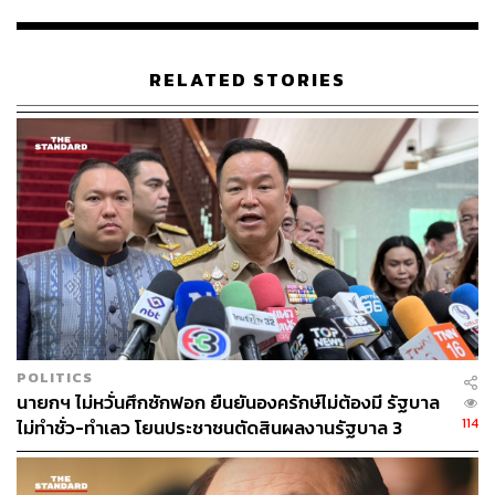
นายกฯ ชี้ ถูกเพ่งเล็งเรื่องค้ามนุษย์ จ่อใช้ ม. 44 ยืดเวลา 120
วัน
ท่าทีของ
พลเอกประยุทธ์ จันทร์โอชา
นายกรัฐมนตรี และ
RELATED STORIES
หัวหน้า คสช. ในฐานะหัวหน้าฝ่ายบริหารต่อปฏิกิริยาเรื่องนี้
ล่าสุดที่ห้องแกรนด์ ไดมอนด์ บอลรูม เมืองทองธานี พลเอก
ประยุทธ์ได้กล่าวในระหว่างการปาฐกถาเปิดการประชุม
ประจำปี 2560 ของสำนักงานคณะกรรมการพัฒนาการ
เศรษฐกิจและสังคมแห่งชาติ (สศช.) ว่า
“เรื่องพระราชกำหนดแรงงานต่างด้าวออกมาเพราะมี
เหตุผลและความจำเป็นที่ต้องทำ เนื่องจากพันธะสัญญาที่มีอยู่
ทำไมถึงต้องทำวันนี้ ก็เพราะว่าไม่เคยทำ และไม่เคยใช้อย่าง
จริงจัง แต่ต้องทำเพราะเขากำลังเพ่งเล็งประเทศไทยเรื่องการ
ค้ามนุษย์ เห็นหรือไม่ว่ามาเลเซียเขาก็ทำ เขาจับกุมกันโค
รมๆ และถือเป็นข้อตกลงกันระหว่าง 4 ประเทศในอาเซียน ต่อ
POLITICS
ไปนี้แรงงานจะต้องขึ้นบัญชี หรือนำเข้าแรงงานที่ชายแดน
นายกฯ ไม่หวั่นศึกซักฟอก ยืนยันองครักษ์ไม่ต้องมี รัฐบาล
เท่านั้น ไม่มีการขึ้นทะเบียนในประเทศ”
114
ไม่ทำชั่ว-ทำเลว โยนประชาชนตัดสินผลงานรัฐบาล 3
พลเอกประยุทธ์ยืนยันอีกว่า ไม่ต้องการให้ใครเดือดร้อน
เดือน
แต่สิ่งที่กำลังดำเนินการเป็นเรื่องจำเป็น ข้อกังวลเรื่องอัตรา