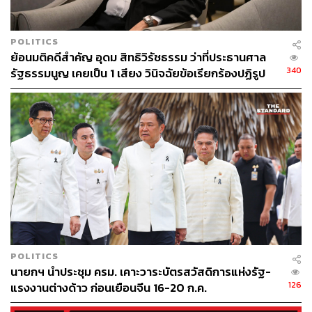
POLITICS
ย้อนมติคดีสำคัญ อุดม สิทธิวิรัชธรรม ว่าที่ประธานศาล
340
รัฐธรรมนูญ เคยเป็น 1 เสียง วินิจฉัยข้อเรียกร้องปฏิรูป
สถาบันฯ ไม่เข้าข่ายล้มล้าง
บิ๊กป้อมนั่งหัวโต๊ะ ถกแก้ปมต่างด้าว เข็น ม. 44 เข้า ครม. พรุ่ง
นี้
ขณะที่วันเดียวกันนี้
พลเอกประวิตร วงษ์สุวรรณ
รองนายก
รัฐมนตรี และรัฐมนตรีว่าการกระทรวงกลาโหม เป็นประธาน
การประชุมคณะกรรมการนโยบายการจัดการปัญหาแรงงาน
POLITICS
ต่างด้าวและการค้ามนุษย์ด้านแรงงาน หรือ กนร. เปิดเผยว่า
นายกฯ นำประชุม ครม. เคาะวาระบัตรสวัสดิการแห่งรัฐ-
รัฐบาลอยู่ระหว่างการพิจารณาความจำเป็นในการเสนอให้
126
แรงงานต่างด้าว ก่อนเยือนจีน 16-20 ก.ค.
นายกรัฐมนตรี ในฐานะหัวหน้าคณะรักษาความสงบแห่งชาติ