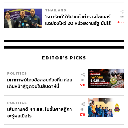
กฎหมายดังกล่าวถือเป็นเรื่องจำเป็นที่ภาครัฐจะต้อง
THAILAND
ปรับปรุงเพื่อบริหารจัดการและจัดระบบแรงงานต่างด้าวให้
‘ธนารัตน์’ ให้ปากคำตำรวจไซเบอร์
เป็นมาตรฐานสอดคล้องกับกฎกติการะหว่างประเทศ จึงขอให้
465
แฉช่องโหว่ 20 หน่วยงานรัฐ ยันไร้
ทุกหน่วยงาน โดยเฉพาะกองกำลังรักษาความสงบเรียบร้อย
นัยทางการเมือง
ได้ไปศึกษาในรายละเอียดของเรื่องดังกล่าวสำหรับใช้เป็น
แนวทางในการประสานการปฏิบัติงานร่วมกับส่วนราชการ
ต่างๆ โดยเฉพาะในพื้นที่ที่มีแรงงานต่างด้าวทำงานอยู่เป็น
จำนวนมาก รวมถึงพื้นที่ชายแดน นอกจากนี้ให้ช่วยชี้แจงให้
EDITOR'S PICKS
ประชาชนได้เข้าใจถึงวัตถุประสงค์ของ พ.ร.ก. ดังกล่าว ที่จะ
ช่วยให้การควบคุมและดูแลแรงงานต่างด้าวเป็นมาตรฐานยิ่ง
POLITICS
ขึ้น ก่อให้เกิดผลดีทั้งด้านความมั่นคงและด้านเศรษฐกิจโดย
มหากาพย์โกงข้อสอบท้องถิ่น ก่อน
รวม
531
เดินหน้าสู่จุดจบในสัปดาห์นี้
POLITICS
เส้นทางคดี 44 สส. ในชั้นศาลฎีกา
178
จะรู้ผลเมื่อไร