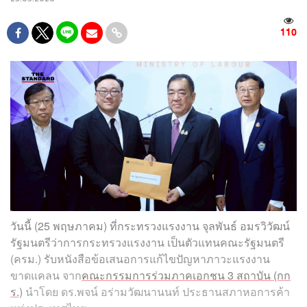
110
วันนี้ (25 พฤษภาคม) ที่กระทรวงแรงงาน จุลพันธ์ อมรวิวัฒน์
รัฐมนตรีว่าการกระทรวงแรงงาน เป็นตัวแทนคณะรัฐมนตรี
(ครม.) รับหนังสือข้อเสนอการแก้ไขปัญหาภาวะแรงงาน
ขาดแคลน จาก
คณะกรรมการร่วมภาคเอกชน 3 สถาบัน (กก
ร.)
นำโดย ดร.พจน์ อร่ามวัฒนานนท์ ประธานสภาหอการค้า