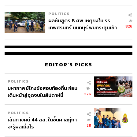
ชั่วคราว หลังเหตุใช้อาวุธปืนภายใน
โรงเรียนคลี่คลาย
POLITICS
ผลชันสูตร 8 ศพ เหตุยิงใน รร.
826
เทพศิรินทร์ นนทบุรี พบกระสุนเข้า
จุดสำคัญ ‘ศีรษะ-หน้าอก’ ครูถูกยิง
4 นัด จากระยะไกล
EDITOR'S PICKS
POLITICS
มหากาพย์โกงข้อสอบท้องถิ่น ก่อน
576
เดินหน้าสู่จุดจบในสัปดาห์นี้
POLITICS
เส้นทางคดี 44 สส. ในชั้นศาลฎีกา
211
จะรู้ผลเมื่อไร