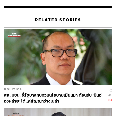
สำหรับแผนระยะยาวในการนำเข้าแรงงานจากกลุ่มประเทศ
ใหม่ๆ เช่น ศรีลังกา บังกลาเทศ ฟิลิปปินส์ และอินโดนีเซีย รัฐ
มนตรีฯ ระบุว่า กระทรวงแรงงานเล็งเห็นความจำเป็นและได้
RELATED STORIES
ขับเคลื่อนเรื่องนี้อย่างต่อเนื่อง เพื่อนำไปสู่การทำบันทึกข้อ
ตกลง (MOU) ร่วมกันในอนาคตต่อไป
TAGS:
คณะรัฐมนตรี
จุลพันธ์ อมรวิวัฒน์
Thailand
คณะกรรมการร่วมภาคเอกชน 3 สถาบัน
พจน์ อร่ามวัฒนานนท์
Myanmar
แรงงานต่างด้าว
กระทรวงแรงงาน
POLITICS
สส. ปชน. จี้รัฐบาลทบทวนนโยบายเมียนมา ต้อนรับ ‘มินอ่
213
องหล่าย’ ได้แค่สัญญาว่างเปล่า
110