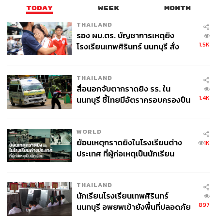
TODAY
WEEK
MONTH
THAILAND
รอง ผบ.ตร. บัญชาการเหตุยิง
1.5K
โรงเรียนเทพศิรินทร์ นนทบุรี สั่ง
ค้นหา 2 รอบยืนยันไร้คนติดค้าง พบ
ศพปู่-ย่าที่บ้านพักผู้ก่อเหตุ
THAILAND
สื่อนอกจับตากราดยิง รร. ใน
1.4K
นนทบุรี ชี้ไทยมีอัตราครอบครองปืน
สูงในระดับต้นของภูมิภาค
WORLD
ย้อนเหตุกราดยิงในโรงเรียนต่าง
1K
ประเทศ ที่ผู้ก่อเหตุเป็นนักเรียน
THAILAND
นักเรียนโรงเรียนเทพศิรินทร์
897
นนทบุรี อพยพเข้ายังพื้นที่ปลอดภัย