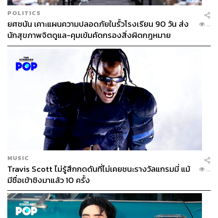
POLITICS
ยศชนัน เคาะแผนความปลอดภัยในรั้วโรงเรียน 90 วัน ส่ง
...
นักสุขภาพจิตดูแล-คุมเข้มคัดกรองสิ่งผิดกฎหมาย
MUSIC
Travis Scott ไม่รู้สึกกดดันที่ไม่เคยชนะรางวัลแกรมมี่ แม้
...
มีชื่อเข้าชิงมาแล้ว 10 ครั้ง