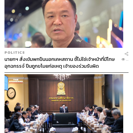
POLITICS
นายกฯ สั่งเข้มพกปืนนอกเคหสถาน ชี้ไม่ใช่เจ้าหน้าที่มีโทษ
...
อุกฉกรรจ์ ปืนถูกขโมยก่อเหตุ เจ้าของร่วมรับผิด