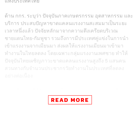
แห่งประเทศไทย
ด้าน กกร. ระบุว่า ปัจจุบันภาคเกษตรกรรม อุตสาหกรรม และ
บริการ ประสบปัญหาขาดแคลนแรงงานสะสมมาเป็นระยะ
เวลาหนึ่งแล้ว ปัจจัยหลักมาจากความตึงเครียดบริเวณ
ชายแดนไทย-กัมพูชา รวมถึงการมีประเทศคู่แข่งในการนำ
เข้าแรงงานจากเมียนมา ส่งผลให้แรงงานเมียนมาเข้ามา
ทำงานในไทยลดลง โดยเฉพาะกลุ่มแรงงานเพศชาย ทำให้
ปัจจุบันไทยเผชิญภาวะขาดแคลนแรงงานสูงถึง 5 แสนคน
สวนทางกับจำนวนประชากรวัยทำงานในประเทศที่ลดลง
อย่างต่อเนื่อง
กกร. จึงเสนอให้รัฐบาลเร่งพิจารณามาตรการต่ออายุใบ
อนุญาตทำงานของแรงงานต่างด้าว โดยเน้นทั้งเรื่อง 4
READ MORE
สัญชาติที่อยู่ในประเทศไทย (เมียนมา ลาว กัมพูชา และ
เวียดนาม) พร้อมขอให้กระทรวงแรงงานวางแผนทดแทน
แรงงานในระยะยาว ด้วยการขยายฐานนำเข้าแรงงานจาก
ประเทศอื่น เช่น ศรีลังกา บังคลาเทศ ฟิลิปปินส์ และ
อินโดนีเซีย โดยชี้ว่าการเร่งแก้ปัญหานี้ จะช่วยขับเคลื่อน