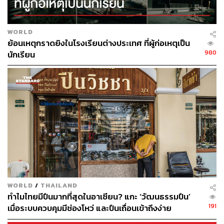
WORLD
ย้อนเหตุกราดยิงในโรงเรียนต่างประเทศ ที่ผู้ก่อเหตุเป็น
980
นักเรียน
WORLD
/
THAILAND
ทำไมไทยมีปืนมากที่สุดในอาเซียน? แกะ ‘วัฒนธรรมปืน’
191
เมื่อระบบควบคุมมีช่องโหว่ และปืนเถื่อนเข้าถึงง่าย