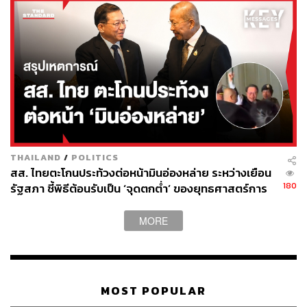
THAILAND
/
POLITICS
สส. ไทยตะโกนประท้วงต่อหน้ามินอ่องหล่าย ระหว่างเยือน
180
รัฐสภา ชี้พิธีต้อนรับเป็น ‘จุดตกต่ำ’ ของยุทธศาสตร์การ
ทูตไทย
MORE
MOST POPULAR