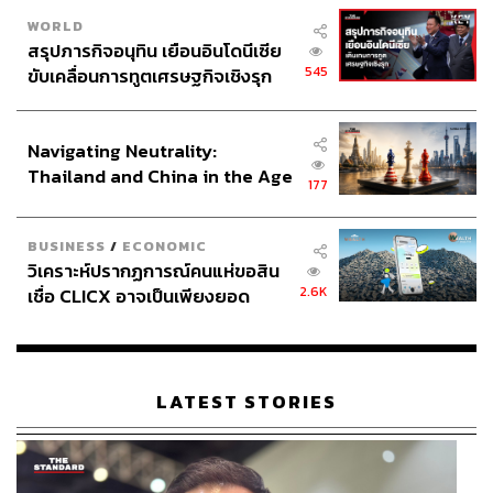
WORLD
สรุปภารกิจอนุทิน เยือนอินโดนีเซีย
545
ขับเคลื่อนการทูตเศรษฐกิจเชิงรุก
ประกาศหุ้นส่วนยุทธศาสตร์ไทย –
อินโดนีเซีย
Navigating Neutrality:
Thailand and China in the Age
177
of a New Global Order
BUSINESS
/
ECONOMIC
วิเคราะห์ปรากฏการณ์คนแห่ขอสิน
2.6K
เชื่อ CLICX อาจเป็นเพียงยอด
ภูเขาน้ำแข็ง ของปัญหาหนี้ครัว
เรือนไทยที่ถูกซุกไว้
LATEST STORIES