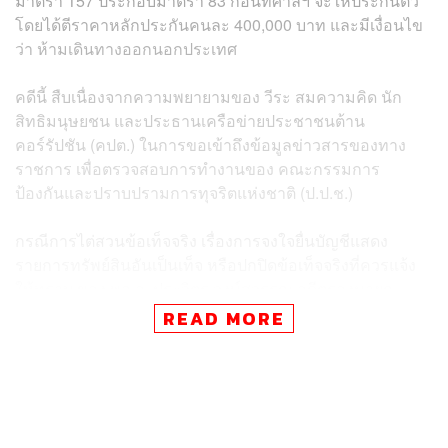
มาตรา 157 ประกอบมาตรา 83 ก่อนที่ศาลฯ จะให้ประกันตัว
โดยได้ตีราคาหลักประกันคนละ 400,000 บาท และมีเงื่อนไข
ว่า ห้ามเดินทางออกนอกประเทศ
คดีนี้ สืบเนื่องจากความพยายามของ วีระ สมความคิด นัก
สิทธิมนุษยชน และประธานเครือข่ายประชาชนต้าน
คอร์รัปชัน (คปต.) ในการขอเข้าถึงข้อมูลข่าวสารของทาง
ราชการ เพื่อตรวจสอบการทำงานของ คณะกรรมการ
ป้องกันและปราบปรามการทุจริตแห่งชาติ (ป.ป.ช.)
กรณีการไต่สวนข้อเท็จจริง เรื่องการจงใจยื่นบัญชีแสดง
รายการทรัพย์สินอันเป็นเท็จ หรือปกปิดข้อเท็จจริงที่ควรแจ้ง
ให้ทราบ ของ พล.อ. ประวิตร วงษ์สุวรรณ อดีตรองนายก
รัฐมนตรี สมัยดำรงตำแหน่งรองนายกรัฐมนตรี และรัฐมนตรี
READ MORE
ว่าการกระทรวงกลาโหม โดยเฉพาะประเด็นที่ไม่ได้แสดง
รายการครอบครองนาฬิกาข้อมือราคาแพงและแหวนประดับ
มีค่าจำนวนหลายรายการ
วีระเปิดใจหลังศาลฯ อ่านคำพิพากษาเสร็จสิ้นว่า พอใจที่