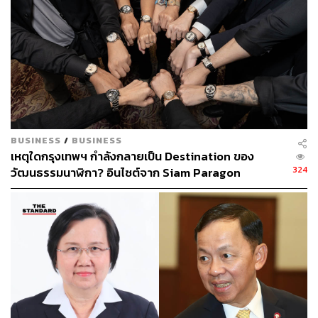
BUSINESS
/
BUSINESS
เหตุใดกรุงเทพฯ กำลังกลายเป็น Destination ของ
แต่วีระไม่คิดแบบนั้น วันที่ 26 ธันวาคม 2560 ได้ตัดสินใจส่ง
324
วัฒนธรรมนาฬิกา? อินไซต์จาก Siam Paragon
หนังสือถึงคณะกรรมการ ป.ป.ช. เพื่อขอให้ไต่สวน พล.อ.
Bangkok Watch Week [ADVERTORIAL]
ประวิตร ในข้อหาจงใจยื่นบัญชีทรัพย์สินอันเป็นเท็จ หรือ
ปกปิดข้อเท็จจริง
โจทก์ได้ฟ้องร้องว่า ระหว่างวันที่ 22 สิงหาคม 2562 ถึงวันที่
23 พฤษภาคม 2567 กลุ่มจำเลยทั้ง 12 คน ได้ร่วมกันกระทำ
ความผิดหลายกรรมต่างวาระ ด้วยการละเว้นการปฏิบัติ
หน้าที่โดยมิชอบ เพิกเฉยไม่ยอมส่งมอบข้อมูลข่าวสารจำนวน