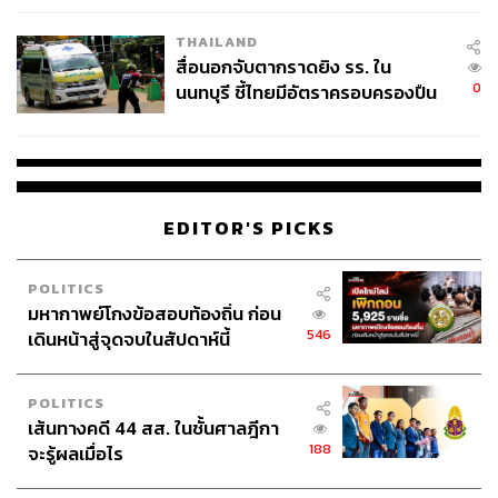
ในระหว่างรอการไต่สวนมูลฟ้อง ปรีชา เลิศกมลมาศ ได้นำ
โรงเรียนคลี่คลาย
หลักฐานมาแสดงว่าตนเองพ้นตำแหน่งไปก่อนที่ ป.ป.ช. จะมี
THAILAND
มติไม่ให้เอกสาร
สื่อนอกจับตากราดยิง รร. ใน
0
นนทบุรี ชี้ไทยมีอัตราครอบครองปืน
วีระไม่เคยเห็นหลักฐานนี้มาก่อน เพราะ ป.ป.ช. ไม่เคยให้
สูงในระดับต้นของภูมิภาค
เอกสาร แต่เมื่อเห็นว่าปรีชาเกษียณอายุจริง และไม่เกี่ยวข้อง
จึงได้ถอนฟ้องให้ และศาลฯ ก็อนุญาต
ต่อมา ในชั้นไต่สวนมูลฟ้อง ศาลฯ ได้พิจารณายกฟ้องจำเลย 7
EDITOR'S PICKS
คน ทำให้เหลือจำเลยที่ศาลรับไว้พิจารณาเพียง 4 คน ได้แก่
พล.ต.อ. วัชรพล (จำเลยที่ 3), สุภา (จำเลยที่ 7), วิทยา (จำเลยที่
POLITICS
8) และณัฐจักร (จำเลยที่ 11) โดยศาลได้กำหนดวันพิจารณา
มหากาพย์โกงข้อสอบท้องถิ่น ก่อน
คดีเป็นวันที่ 7 และ 8 เมษายน 2569
546
เดินหน้าสู่จุดจบในสัปดาห์นี้
ก่อนถึงวันพิจารณาคดี จำเลยที่ 8 กับ 11 ได้รีบมาขอความ
POLITICS
เมตตาตนให้ถอนฟ้อง ซึ่งตนตั้งข้อสังเกตในใจว่า “หากพวก
เส้นทางคดี 44 สส. ในชั้นศาลฎีกา
เขาไม่ผิดแล้วจะมาขอทำไม”
188
จะรู้ผลเมื่อไร
วีระยอมยื่นเรื่องให้ศาลฯ ใช้ดุลพินิจพิจารณาถอนฟ้องให้ โดย