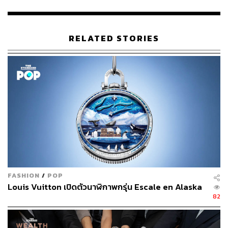
หากไล่ไทม์ไลน์ของคดีมหากาพย์นี้ จุดเริ่มต้นที่แท้จริงของ
คดี “นาฬิกายืมเพื่อน” ต้องย้อนไปวันที่ 4 ธันวาคม 2560
RELATED STORIES
โดยเป็นวันที่สื่อมวลชนจับภาพนาฬิกาหรู (Richard Mille)
และแหวนเพชรบนข้อมือของ พล.อ. ประวิตร ขณะยกมือบัง
แดด ระหว่างการถ่ายภาพหมู่คณะรัฐมนตรีชุดใหม่ที่ทำเนียบ
รัฐบาล ทั้งนี้ ประชาชนตั้งข้อสังเกตว่า นาฬิกาหรูนี้ ไม่ได้มี
การแจ้งไว้ในบัญชีทรัพย์สินที่ยื่นต่อ ป.ป.ช.
ก่อนที่ พล.อ. ประวิตร จะชี้แจงต่อ ป.ป.ช. ว่า นาฬิกาทั้งหมด
เป็นการยืมเพื่อนมาใส่ และได้คืนไปหมดแล้ว ซึ่ง ป.ป.ช. มีมติ
เสียงข้างมากตีตกคดีดังกล่าว โดยระบุว่าไม่มีเจตนาจงใจ
ปกปิดทรัพย์สิน และการยืมเพื่อนมาใส่ไม่ถือเป็นความผิด
FASHION
/
POP
Louis Vuitton เปิดตัวนาฬิกาพกรุ่น Escale en Alaska
82