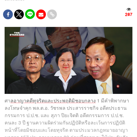
287
ศา
ลอาญาคดีทุจริตและประพฤติมิชอบกลาง
1 มีคำพิพากษา
ลงโทษจำคุก พล.ต.อ. วัชรพล ประสารราชกิจ อดีตประธาน
กรรมการ ป.ป.ช. และ สุภา ปิยะจิตติ อดีตกรรมการ ป.ป.ช.
คนละ 3 ปี ฐานความผิดร่วมกันปฏิบัติหรือละเว้นการปฏิบัติ
หน้าที่โดยมิชอบและโดยทุจริต ตามประมวลกฎหมายอาญา