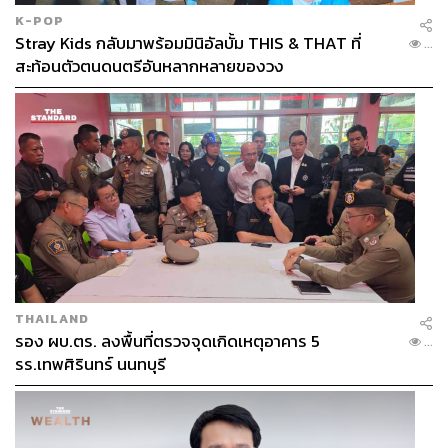
พิจารณาคดี เพื่อขอเจรจากับตนเองก่อน
K-POP
Stray Kids กลับมาพร้อมมินิอัลบั้ม THIS & THAT ที่
...
วีระระบุว่า อัยการมาอ้อนวอนรบเร้าประวิงเวลาข้ามชั่วโมง
สะท้อนตัวตนดนตรีอันหลากหลายของวง
ไปจนถึงเกือบ 11.00 น. ซึ่งตนมองว่า เป็นพฤติกรรมที่น่า
เกลียด และรู้สึกไม่สบายใจเป็นทุนเดิมอยู่แล้ว ที่อัยการซึ่งเป็น
ทนายแผ่นดิน กลับมารับหน้าที่เป็นทนายให้จำเลยในคดีนี้
สุดท้ายตนปฏิเสธที่จะคุยกับทนายความ และบอกว่า “ให้ตัว
ความเขามาคุยเองดีกว่า” จึงต้องขอปิดห้องคุย และเป็นฝ่าย
กล่าวขอโทษ
ขณะนั้น ตนเองมีความคิดว่าจะถอนฟ้องทั้งสองคน แต่ศาลฯ
แจ้งว่า การถอนฟ้องต้องทำเป็นคำร้องเป็นหนังสือ วีระจึงยื่น
THAILAND
เงื่อนไขเด็ดขาดว่า จำเลยทั้งสองต้องเขียนหนังสือ “ขอโทษ
รอง ผบ.ตร. ลงพื้นที่ตรวจจุดเกิดเหตุอาคาร 5
...
ตนเองและขอโทษประชาชน”
รร.เทพศิรินทร์ นนทบุรี
ตอนแรกทั้ง 2 คนปฏิเสธที่จะเขียน แต่วีระขู่กลับว่า “ถ้าไม่
ยอม ผมก็ไม่ยอมเหมือนกัน” จนสุดท้ายจำเลยทั้งสองต้องยอม
จำนน และเขียนหนังสือดังกล่าว