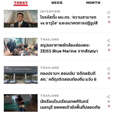
พล.ต.อ. วัชรพล ประสารราชกิจ อดีตประธานกรรมการ
TODAY
WEEK
MONTH
ป.ป.ช.
INTERVIEW
ปรีชา เลิศกมลมาศ
ไขรหัสตั้ง ผบ.ตร. ‘ความสามารถ
พล.ต.อ. สถาพร หลาวทอง
0
vs อาวุโส’ และอนาคตการปฏิรูปสี
ณรงค์ รัฐอมฤต
กากี กับ พล.ต.อ. เอก อังสนานนท์
สุภา ปิยะจิตติ
วิทยา อาคมพิทักษ์
THAILAND
สรุปมหากาพย์กล้องส่องพระ
สุวณา สุวรรณจูฑะ
0
ZEISS Blue Marine จากสัญญา
พล.อ. บุณยวัจน์ เครือหงส์
ผลิต 8.3 ล้าน สู่ข้อพิพาท ‘มา
ณัฐจักร ปัทมสิงห์ ณ อยุธยา
เวลล์ฯ’ ฟ้อง ‘โทน บางแค’ ผิดนัด
สุชาติ ตระกูลเกษมสุข ปัจจุบันดำรงตำแหน่งประธาน
THAILAND
จ่ายหนี้-แอบระบุแบรนด์
กรรมการ ป.ป.ช.
กองปราบฯ สอบเข้ม ‘อดีตอธิบดี
0
สถ.’ คดีทุจริตสอบท้องถิ่น แจ้ง 6
ข้อหาหนัก จ่อชง ป.ป.ช. 12 ส.ค. นี้
เปิดเบื้องหลังที่แท้จริง ฟ้อง ป.ป.ช. ปกปิดข้อมูลนาฬิกา
THAILAND
นักเรียนโรงเรียนเทพศิรินทร์
เดิมทีคุณวีระยื่นฟ้องกรรมการ ป.ป.ช. 12 คน
0
นนทบุรี อพยพเข้ายังพื้นที่ปลอดภัย
ชั่วคราว หลังเหตุใช้อาวุธปืนภายใน