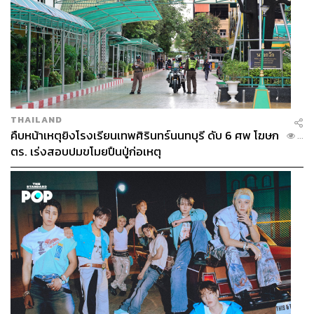
THAILAND
คืบหน้าเหตุยิงโรงเรียนเทพศิรินทร์นนทบุรี ดับ 6 ศพ โฆษก
...
ตร. เร่งสอบปมขโมยปืนปู่ก่อเหตุ
ก่อนวันพิจารณาคดี ‘วัชรพล-สุภา’ ขอเจรจาวีระ ปม
ปกปิดข้อมูลนาฬิกาหรู
ก่อนวันพิจารณาคดี (7 เมษายน 2569) มีคนของ พล.ต.อ.
วัชรพล และสุภา ติดต่อมาเพื่อขอพบและเจรจา
โดยเวลา 9.00 น. ของวันเดียวกันนั้น อัยการแผ่นดิน ที่รับ
หน้าที่เป็นทนายความให้จำเลย ได้ไปขอร้องศาลอย่าเพิ่งเริ่ม