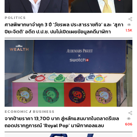
3 รายการตามที่โจทก์ร้องขอ
สำหรับข้อมูลสำคัญ 3 รายการ ประกอบด้วย รายงานการ
POLITICS
แสวงหาข้อเท็จจริงและรวบรวมพยานหลักฐานเอกสาร
ศาลพิพากษาจำคุก 3 ปี ‘วัชรพล ประสารราชกิจ’ และ ‘สุภา
ทั้งหมด ความเห็นของพนักงานเจ้าหน้าที่ ป.ป.ช. ทุกคนที่รับ
1.5K
ปิยะจิตติ’ อดีต ป.ป.ช. ปมไม่เปิดเผยข้อมูลคดีนาฬิกา
ผิดชอบ และรายงานการประชุมของคณะกรรมการ ป.ป.ช. ที่
‘ประวิตร
เกี่ยวข้องกับเรื่องดังกล่าว
แม้คณะกรรมการวินิจฉัยการเปิดเผยข้อมูลข่าวสารสาขา
สังคมฯ มีคำวินิจฉัยให้ ป.ป.ช. เปิดเผยข้อมูลดังกล่าวแก่โจทก์
แล้ว แต่กลุ่มจำเลยกลับฝ่าฝืนคำวินิจฉัย รวมถึงฝ่าฝืนคำ
พิพากษาของศาลปกครองสูงสุดที่สั่งให้เปิดเผยข้อมูลทั้ง 3
รายการ
ECONOMIC
/
BUSINESS
จากป้ายราคา 13,700 บาท สู่หลักแสนบาทในตลาดรีเซล
606
ถอดปรากฏการณ์ ‘Royal Pop’ นาฬิกาคอลแลบ
Audemars Piguet x Swatch ที่สั่นสะเทือนวงการทั่ว