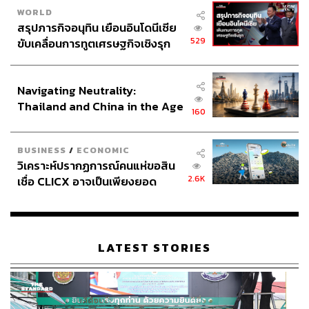
มีเงื่อนไขว่าทั้ง 2 คนต้องทำหนังสือยอมรับผิด และต้องให้
WORLD
สรุปภารกิจอนุทิน เยือนอินโดนีเซีย
ข้อมูลที่เป็นประโยชน์อย่างมากต่อคดี (วีระยังเปิดเผยราย
529
ขับเคลื่อนการทูตเศรษฐกิจเชิงรุก
ละเอียดไม่ได้ เพราะคดีหลักยังไม่ถึงที่สุด) ซึ่งศาลฯ อนุญาต
ประกาศหุ้นส่วนยุทธศาสตร์ไทย –
ให้ถอนฟ้องทั้ง 2 คนได้
อินโดนีเซีย
Navigating Neutrality:
Thailand and China in the Age
160
of a New Global Order
BUSINESS
/
ECONOMIC
วิเคราะห์ปรากฏการณ์คนแห่ขอสิน
2.6K
เชื่อ CLICX อาจเป็นเพียงยอด
ภูเขาน้ำแข็ง ของปัญหาหนี้ครัว
เรือนไทยที่ถูกซุกไว้
LATEST STORIES