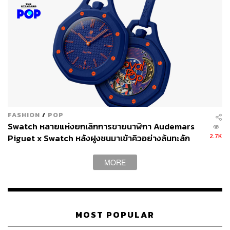
โลก
FASHION
/
POP
Swatch หลายแห่งยกเลิกการขายนาฬิกา Audemars
2.7K
Piguet x Swatch หลังฝูงชนมาเข้าคิวอย่างล้นทะลัก
MORE
สำหรับคดีนี้ จำเลยที่ 1 กับพวกรวม 12 คน ได้แก่
นิวัติไชย เกษมมงคล อดีตเลขาธิการคณะกรรมการ
ป.ป.ช.
MOST POPULAR
วรวิทย์ สุขบุญ อดีตเลขาธิการคณะกรรมการ ป.ป.ช.