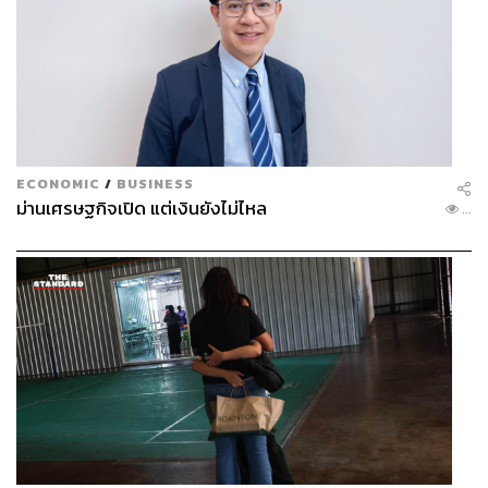
อย่างไรก็ตาม เมื่อยื่นคำร้องขอถอนฟ้อง ศาลใช้เวลาประชุม
1 ชั่วโมง และมีคำสั่งไม่อนุญาตให้ถอนฟ้อง โดยให้เหตุผลว่า
มันช้าไปแล้ว เพราะเข้าสู่วันพิจารณาคดีแล้ว ซึ่งผลลัพธ์นี้
ตรงกับที่ตนเองคาดการณ์ และมั่นใจไว้อยู่แล้วตั้งแต่แรก
ก่อนที่สุดท้าย 2 จำเลยสุดท้ายจะโดนตัดสินจำคุกในที่สุด
ECONOMIC
/
BUSINESS
ม่านเศรษฐกิจเปิด แต่เงินยังไม่ไหล
...