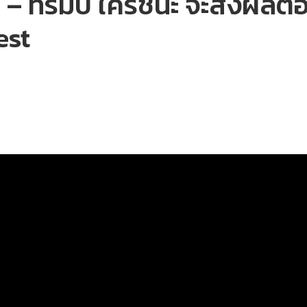
ส – ทรัมป์ ใครชนะ จะส่งผลต
est