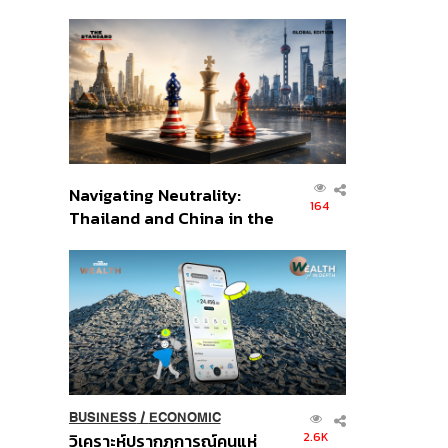
เศรษฐกิจเชิงรุก ประกาศหุ้น
ส่วนยุทธศาสตร์ไทย –
อินโดนีเซีย
Navigating Neutrality:
164
Thailand and China in the
Age of a New Global
Order
BUSINESS
/
ECONOMIC
2.6K
วิเคราะห์ปรากฏการณ์คนแห่