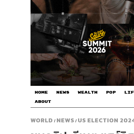
HOME
NEWS
WEALTH
POP
LIF
ABOUT
WORLD
NEWS
US ELECTION 2024
/
/