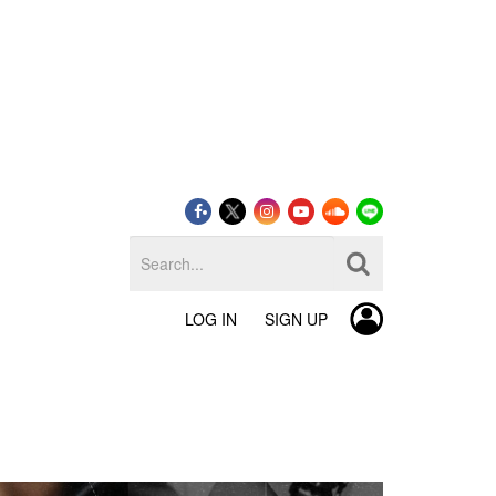
LOG IN
SIGN UP