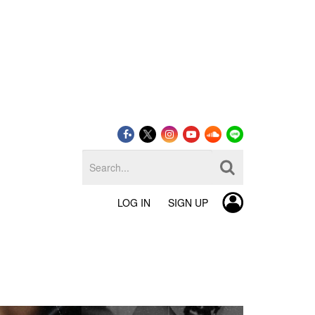
LOG IN
SIGN UP