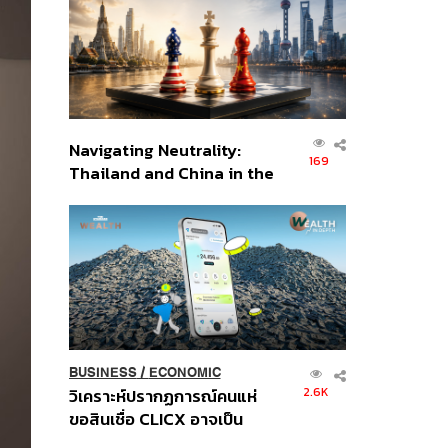
อินโดนีเซีย
Navigating Neutrality:
169
Thailand and China in the
Age of a New Global
Order
BUSINESS
/
ECONOMIC
2.6K
วิเคราะห์ปรากฏการณ์คนแห่
ขอสินเชื่อ CLICX อาจเป็น
เพียงยอดภูเขาน้ำแข็ง ของ