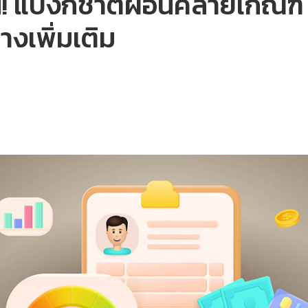
าน! แบงก์ชาติผ่อนคลายเกณฑ์
างเพิ่มเติม