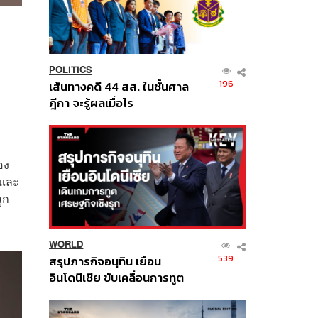
POLITICS
196
เส้นทางคดี 44 สส. ในชั้นศาล
ฎีกา จะรู้ผลเมื่อไร
อง
จและ
ูก
WORLD
539
สรุปภารกิจอนุทิน เยือน
อินโดนีเซีย ขับเคลื่อนการทูต
เศรษฐกิจเชิงรุก ประกาศหุ้น
ส่วนยุทธศาสตร์ไทย –