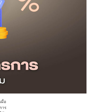
มื่อ
งการ