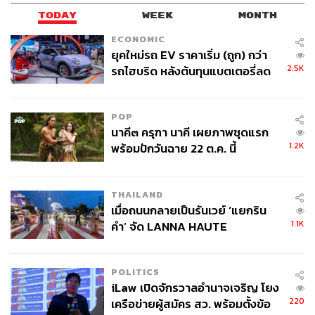
TODAY
WEEK
MONTH
ECONOMIC
ยุคใหม่รถ EV ราคาเริ่ม (ถูก) กว่า
2.5K
รถไฮบริด หลังต้นทุนแบตเตอรี่ลด
ลง - จีนแห่บุกตลาดเกิดใหม่
POP
นาคี๓ ครุฑา นาคี เผยภาพชุดแรก
1.2K
พร้อมปักวันฉาย 22 ต.ค. นี้
THAILAND
เมื่อถนนกลายเป็นรันเวย์ ‘แยกริน
1.1K
คำ’ จัด LANNA HAUTE
COUTURE กลางสายฝน
POLITICS
iLaw เปิดจักรวาลอำนาจเจริญ โยง
220
เครือข่ายผู้สมัคร สว. พร้อมตั้งข้อ