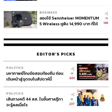
สังเกตลงสมัครตรงคุณสมบัติหรือ
ไม่
BUSINESS
ลองใช้ Sennheiser MOMENTUM
146
5 Wireless หูฟัง 14,990 บาท ที่ให้
ผู้ใช้ถอดเปลี่ยนแบตเองได้ ก่อนกฎ
EU บังคับปีหน้า
EDITOR'S PICKS
POLITICS
มหากาพย์โกงข้อสอบท้องถิ่น ก่อน
601
เดินหน้าสู่จุดจบในสัปดาห์นี้
POLITICS
เส้นทางคดี 44 สส. ในชั้นศาลฎีกา
237
จะรู้ผลเมื่อไร