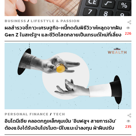
BUSINESS
/
LIFESTYLE & PASSION
ผลสำรวจชี้ภาวะเศรษฐกิจ-หนี้กดดันพิธีวิวาห์หลุดจากฝัน
226
Gen Z ในสหรัฐฯ และชีวิตโสดกลายเป็นเทรนด์ใหม่ที่เลี่ยง
ไม่ได้
PERSONAL FINANCE
/
TECH
อินโดนีเซีย คลอดกฎเหล็กคุมเข้ม ‘อินฟลูฯ สายการเงิน’
235
ต้องแจ้งได้รับเงินโปรโมต-มีใบแนะนำลงทุน ฝ่าฝืนปรับ
สูงสุด 27.9 ล้านบาท