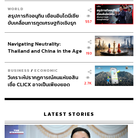
WORLD
สรุปภารกิจอนุทิน เยือนอินโดนีเซีย
557
ขับเคลื่อนการทูตเศรษฐกิจเชิงรุก
ประกาศหุ้นส่วนยุทธศาสตร์ไทย –
อินโดนีเซีย
Navigating Neutrality:
Thailand and China in the Age
193
of a New Global Order
BUSINESS
/
ECONOMIC
วิเคราะห์ปรากฏการณ์คนแห่ขอสิน
2.7K
เชื่อ CLICX อาจเป็นเพียงยอด
ภูเขาน้ำแข็ง ของปัญหาหนี้ครัว
เรือนไทยที่ถูกซุกไว้
LATEST STORIES