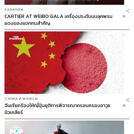
FASHION
CARTIER AT WEIBO GALA เครื่องประดับบนลุคพรม
...
แดงของแขกคนสำคัญ
CHINA
/
WORLD
จีนเรียกร้องให้ญี่ปุ่นยุติการพิจารณาครอบครองอาวุธ
...
นิวเคลียร์