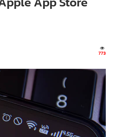
น Apple App Store
773