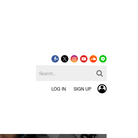
LOG IN
SIGN UP