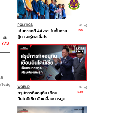
POLITICS
195
เส้นทางคดี 44 สส. ในชั้นศาล
ฎีกา จะรู้ผลเมื่อไร
773
ยี
ยใหม่ๆ
WORLD
539
สรุปภารกิจอนุทิน เยือน
อินโดนีเซีย ขับเคลื่อนการทูต
เศรษฐกิจเชิงรุก ประกาศหุ้น
ส่วนยุทธศาสตร์ไทย –