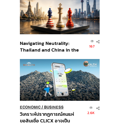
อินโดนีเซีย
Navigating Neutrality:
167
Thailand and China in the
Age of a New Global
Order
ECONOMIC
/
BUSINESS
2.6K
วิเคราะห์ปรากฏการณ์คนแห่
ขอสินเชื่อ CLICX อาจเป็น
เพียงยอดภูเขาน้ำแข็ง ของ