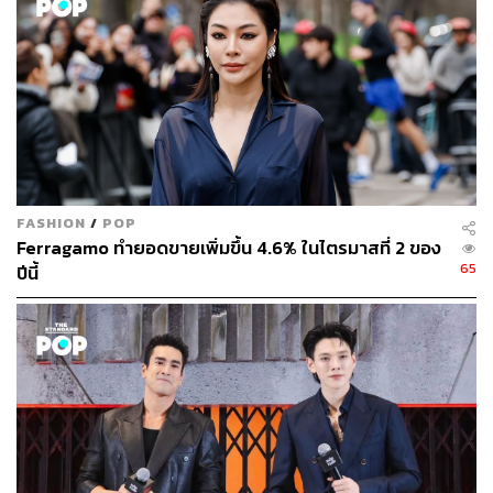
ในขณะที่แพ็กเกจราคาถูกลงช่วยให้ Netflix ขยายฐานผู้ใช้ใน
ตลาดเกิดใหม่ แต่ยักษ์ใหญ่สตรีมมิงอาจ “เผชิญกับแรงกดดัน
ด้านราคาต่อไปในอินเดียและเอเชียตะวันออกเฉียงใต้ในอีก
2-3 ปีข้างหน้า” ท่ามกลางการแข่งขันที่รุนแรง Vivek Couto
ผู้อำนวยการบริหารของ Media จากสิงคโปร์กล่าว
ทั้งนี้บริษัทสตรีมมิงกำลังเผชิญกับการตรวจสอบด้านกฎ
ระเบียบที่เพิ่มขึ้นในหลายประเทศ เมื่อเดือนที่แล้วอินเดียได้นำ
FASHION
/
POP
แพลตฟอร์มดังกล่าวมาอยู่ภายใต้ขอบเขตของกระทรวง
Ferragamo ทำยอดขายเพิ่มขึ้น 4.6% ในไตรมาสที่ 2 ของ
ข้อมูลและการกระจายเสียง ซึ่งทำให้เกิดความกังวลต่อการ
65
ปีนี้
เซ็นเซอร์ ขณะที่อินโดนีเซียและเวียดนามก็มีความ
เคลื่อนไหวที่คล้ายกัน เมื่อเดือนที่แล้วรัฐมนตรีเวียดนามกล่าว
หา Netflix ว่าหลีกเลี่ยงภาษีท้องถิ่น
“เราต้องการปฏิบัติตามกฎระเบียบในตลาดเหล่านั้นให้มาก
ที่สุด” รองประธานฝ่ายเนื้อหาของ Netflix แสดงความคิดเห็น
ต่อเรื่องดังกล่าว