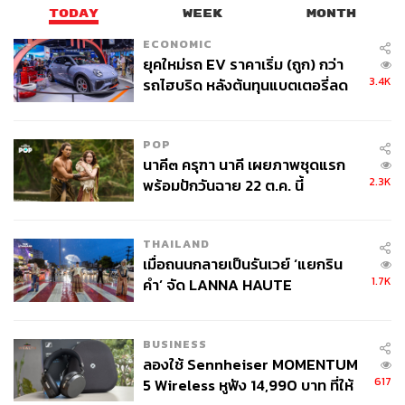
TODAY
WEEK
MONTH
ECONOMIC
ยุคใหม่รถ EV ราคาเริ่ม (ถูก) กว่า
3.4K
รถไฮบริด หลังต้นทุนแบตเตอรี่ลด
ลง - จีนแห่บุกตลาดเกิดใหม่
POP
นาคี๓ ครุฑา นาคี เผยภาพชุดแรก
2.3K
พร้อมปักวันฉาย 22 ต.ค. นี้
THAILAND
เมื่อถนนกลายเป็นรันเวย์ ‘แยกริน
1.7K
คำ’ จัด LANNA HAUTE
COUTURE กลางสายฝน
BUSINESS
ลองใช้ Sennheiser MOMENTUM
617
5 Wireless หูฟัง 14,990 บาท ที่ให้