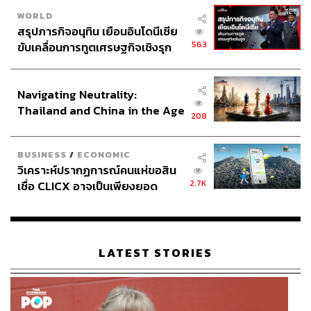
WORLD
สรุปภารกิจอนุทิน เยือนอินโดนีเซีย
563
ขับเคลื่อนการทูตเศรษฐกิจเชิงรุก
ประกาศหุ้นส่วนยุทธศาสตร์ไทย –
อินโดนีเซีย
Navigating Neutrality:
Thailand and China in the Age
208
of a New Global Order
BUSINESS
/
ECONOMIC
วิเคราะห์ปรากฏการณ์คนแห่ขอสิน
2.7K
เชื่อ CLICX อาจเป็นเพียงยอด
ภูเขาน้ำแข็ง ของปัญหาหนี้ครัว
เรือนไทยที่ถูกซุกไว้
LATEST STORIES