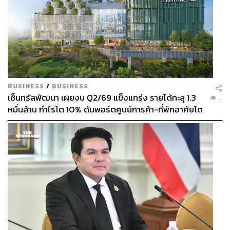
BUSINESS
/
BUSINESS
เซ็นทรัลพัฒนา เผยงบ Q2/69 แข็งแกร่ง รายได้ทะลุ 1.3
...
หมื่นล้าน กำไรโต 10% ดันพอร์ตศูนย์การค้า-ที่พักอาศัยโต
ยกแผง