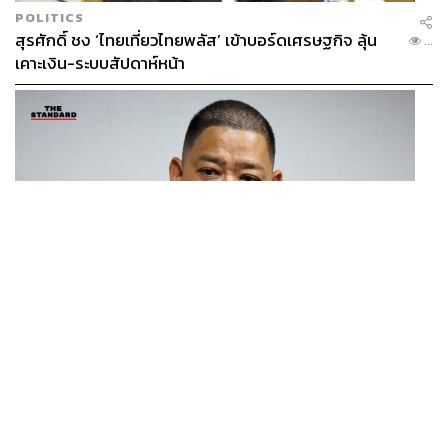
POLITICS
สุรศักดิ์ ชง ‘ไทยเที่ยวไทยพลัส’ เข้าบอร์ดเศรษฐกิจ ลุ้น
...
เคาะเงิน-ระบบสัปดาห์หน้า
THAILAND
โฆษก กห.-ทร. ชี้แจงแผนจัดหาเรือฟริเกตเป้าหมายสูงสุด
...
8 ลำ พิจารณาแยกทีละลำ โปร่งใส ไร้ล็อกสเปก