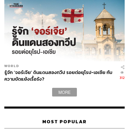
81
ABOUT THE AUTHOR
ถนัดกิจ จันกิเสน
Content Creator ประจำกองบรรณาธิการ
WORLD
THE STANDARD WEALTH ผู้เสพติดโลก
ธุรกิจ การตลาด เทคโนโลยี และชอบสำรวจ
รู้จัก ‘จอร์เจีย’ ดินแดนสองทวีป รอยต่อยุโรป-เอเชีย กับ
โลกออฟไลน์และออนไลน์มาถอดรหัสความ
312
ความขัดแย้งเรื้อรัง?
เคลื่อนไหวให้เป็นเรื่องเข้าใจง่าย สนุก และได้
ไอเดียใหม่ๆ
MORE
MOST POPULAR