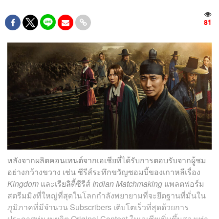
81
หลังจากผลิตคอนเทนต์จากเอเชียที่ได้รับการตอบรับจากผู้ชม
อย่างกว้างขวาง เช่น ซีรีส์ระทึกขวัญซอมบี้ของเกาหลีเรื่อง
Kingdom
และเรียลิตี้ซีรีส์
Indian Matchmaking
แพลตฟอร์ม
สตรีมมิงที่ใหญ่ที่สุดในโลกกำลังพยายามที่จะยึดฐานที่มั่นใน
ภูมิภาคที่มีจำนวน Subscribers เติบโตเร็วที่สุดด้วยการ
ประกาศทุ่มงบผลิต Original Content ในเอเชียเพิ่มขึ้นสองเท่า