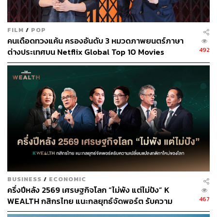
พิสูจน์อักษร: พรนภัส ชำนาญค้า
อ้างอิง:
https://www.bloomberg.com/news/articles/2020-12-0
FILM
/
POP
1/netflix-plans-to-double-spending-on-original-conte
คนเดือดทวงแค้น ครองอันดับ 3 หมวดภาพยนตร์ภาษา
nt-in-asia?sref=CVqPBMVg
492
ต่างประเทศบน Netflix Global Top 10 Movies
https://www.netflix.com/title/80180171
สามารถติดตาม THE STANDARD WEALTH
ผ่านแอปพลิเคชันต่างๆ ที่คุณสะดวกหรือใช้งานอยู่แล้วได้เลย
TAGS:
Original Content
Netflix
Asia
BUSINESS
/
ECONOMIC
ครึ่งปีหลัง 2569 เศรษฐกิจโลก “ไม่พัง แต่ไม่ปัง” K
467
WEALTH กสิกรไทย แนะกลยุทธ์จัดพอร์ต รับความ
เปลี่ยนแปลงกติกาใหม่ของโลก