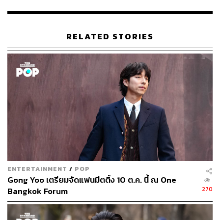
สัดส่วนที่ใหญ่ที่สุดแล้ว ตามมาด้วย Amazon Prime Video
เป็นอันดับ 2 โดยมีส่วนแบ่งการตลาดราว 10% โดยสมาชิก
ใหม่ของ Netflix ในเอเชียแปซิฟิกเพิ่ม 46% ในไตรมาสนี้
RELATED STORIES
จนถึงเดือนกันยายน ซึ่งเป็นตัวเลขที่เพิ่มขึ้นสูงสุด ขณะที่
รายรับเพิ่มขึ้น 66% เมื่อเทียบกับปีที่แล้ว
นอกเหนือจากการดัดแปลงซีรีส์ยอดนิยม และโปรเจกต์
แอนิเมชันใหม่ 5 เรื่องแล้ว Netflix จะลงทุนในเนื้อหาจาก
อินเดียและประเทศตะวันออกเฉียงใต้ เช่น ไทยและ
อินโดนีเซีย
แม้แพ็กเกจดูเฉพาะมือถือซึ่งมีราคาต่ำกว่า 5 ดอลลาร์สหรัฐ
ต่อเดือนของ Netflix ทำให้มีผู้ใช้มากขึ้นในอินเดีย อินโดนีเซีย
มาเลเซีย ฟิลิปปินส์ และไทย ซึ่งเข้ามาช่วยผลักดันฐาน
ENTERTAINMENT
/
POP
สมาชิกในเอเชียแปซิฟิกเพิ่มเป็น 23.5 ล้านราย และทำให้
Gong Yoo เตรียมจัดแฟนมีตติ้ง 10 ต.ค. นี้ ณ One
เติบโตเร็วที่สุดในบรรดาสี่กลุ่มตลาดทั่วโลกของ Netflix แต่
270
Bangkok Forum
ภูมิภาคนี้ยังเป็นตลาดเดียวที่มีรายได้เฉลี่ยต่อผู้ใช้ลดลงใน
ช่วง 3 ไตรมาสที่ผ่านมา