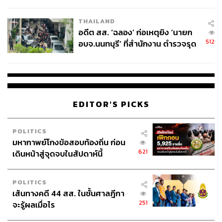
ผู้ใช้ถอดเปลี่ยนแบตเองได้ ก่อนกฎ
EU บังคับปีหน้า
THAILAND
อดีต สส. ‘ฉลอง’ ก่อเหตุยิง ‘นายก
512
อบจ.นนทบุรี’ ที่สำนักงาน ตำรวจรุด
ลงพื้นที่
EDITOR'S PICKS
POLITICS
มหากาพย์โกงข้อสอบท้องถิ่น ก่อน
621
เดินหน้าสู่จุดจบในสัปดาห์นี้
POLITICS
เส้นทางคดี 44 สส. ในชั้นศาลฎีกา
251
จะรู้ผลเมื่อไร