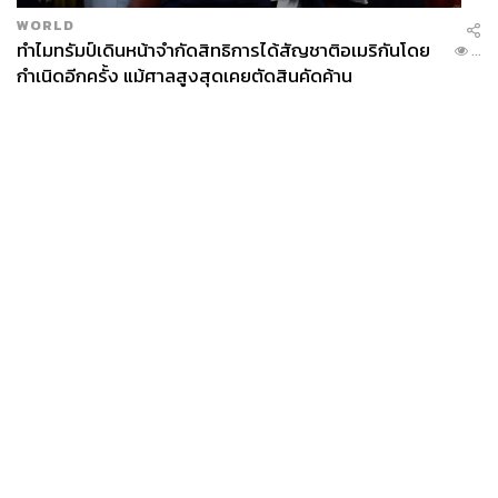
WORLD
ทำไมทรัมป์เดินหน้าจำกัดสิทธิการได้สัญชาติอเมริกันโดย
...
กำเนิดอีกครั้ง แม้ศาลสูงสุดเคยตัดสินคัดค้าน
News
Wealth
Pop
Podcast
Video
Now
Opinion
Careers
Events
Privacy
About
Contact
Policy
FOR
ADVERTISING
MEMBERSHIP