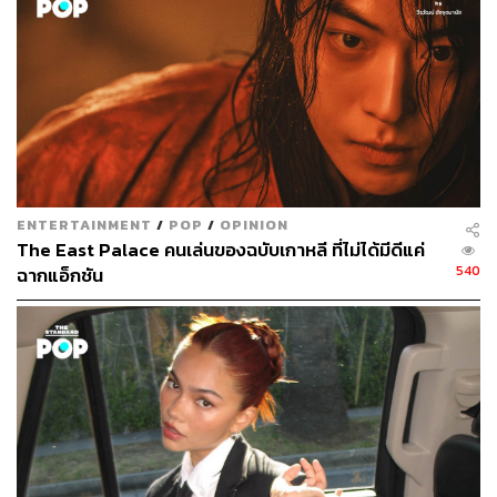
3. Extracurricular (เริ่มออกอากาศวันที่ 29 เมษายน)
ซีรีส์วัยรุ่นสายดาร์กที่พร้อมก่ออาชญากรรมเพื่อแลกกับเงิน
ENTERTAINMENT
/
POP
/
OPINION
ความน่าสนใจคือน่าจะเป็นซีรีส์ธุรกิจของวัยรุ่นที่เป็นด้านตรง
The East Palace คนเล่นของฉบับเกาหลี ที่ไม่ได้มีดีแค่
ข้ามของซีรีส์
Itaewon Class
ที่เต็มไปด้วยความฝัน ทำทุก
540
ฉากแอ็กชัน
อย่างถูกต้อง และยังได้ คิมดงฮี หรือชางกึนซู ลูกชายคนเล็กที่
ฝึกฝนการทำธุรกิจอย่างเข้มข้นจากบริษัทชางกาใน
Itaewon
Class
มาเป็นผู้นำในการทำธุรกิจมืดในครั้งนี้