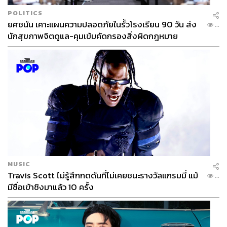
POLITICS
ยศชนัน เคาะแผนความปลอดภัยในรั้วโรงเรียน 90 วัน ส่ง
...
นักสุขภาพจิตดูแล-คุมเข้มคัดกรองสิ่งผิดกฎหมาย
MUSIC
Travis Scott ไม่รู้สึกกดดันที่ไม่เคยชนะรางวัลแกรมมี่ แม้
...
มีชื่อเข้าชิงมาแล้ว 10 ครั้ง