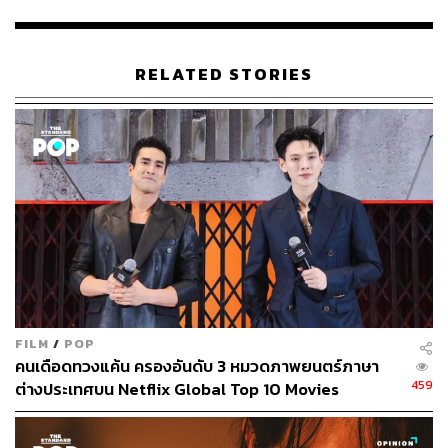
RELATED STORIES
2. Time to Hunt (เริ่มออกอากาศวันที่ 10 เมษายน)
พาไปสำรวจชีวิตของเด็กหนุ่มเพื่อนรัก 4 คนที่พยายาม
วางแผนออกจากเมืองเพื่อเริ่มต้นชีวิตใหม่ที่เต็มไปด้วยความ
ท้าทาย ตื่นเต้น มีหวัง ท่ามกลางโลกอนาคตที่กำลังพังทลาย
แต่แล้วทุกอย่างที่ดูเหมือนจะดีก็ถูกแทนที่ด้วยความหวาดกลัว
เมื่อพวกเขากลายเป็นเป้าหมายการตามล่าของชายปริศนาที่
ไม่รู้ที่มาที่ไป นำทีม ‘ล่า’ และสร้างชีวิตใหม่โดย ชเวอูชิก
ลูกชายคนโตแห่งบ้านชั้นใต้ดินจาก
Parasite
FILM
/
POP
คนเดือดทวงแค้น ครองอันดับ 3 หมวดภาพยนตร์ภาษา
459
ต่างประเทศบน Netflix Global Top 10 Movies