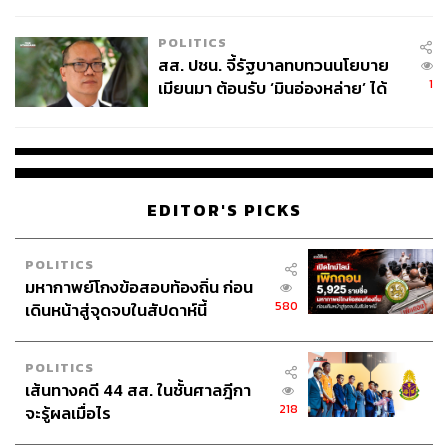
ไทยพลัส’ เฟส 2 รอประเมินความ
เหมาะสม
POLITICS
สส. ปชน. จี้รัฐบาลทบทวนนโยบาย
1
เมียนมา ต้อนรับ ‘มินอ่องหล่าย’ ได้
แค่สัญญาว่างเปล่า
EDITOR'S PICKS
POLITICS
มหากาพย์โกงข้อสอบท้องถิ่น ก่อน
580
เดินหน้าสู่จุดจบในสัปดาห์นี้
POLITICS
เส้นทางคดี 44 สส. ในชั้นศาลฎีกา
218
จะรู้ผลเมื่อไร