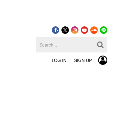
LOG IN
SIGN UP