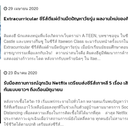
29 เมษายน 2020
Extracurricular ซีรีส์ตีแผ่ด้านมืดปัญหาวัยรุ่น ผลงานใหม่ของค
คิมดงฮี นักแสดงหนุ่มที่แจ้งเกิดจากเว็บดราม่า A-TEEN, บทชาซอจุน ในซีร
Castle และบทจางกึนซู ในซีรีส์ Itaewon Class จะมารับบทนำครั้งแรกใ
Extracurricular ซีรีส์ตีแผ่ด้านมืดปัญหาวัยรุ่น เมื่อนักเรียนมัธยมศึกษาต
อาชญากรรมเพื่อแลกกับเงิน! ความน่าสนใจคือ คิมดงฮีดูมีพัฒนาการด้
แสดงอย่างก้าวกระโดด หลังจากรับบทร้ายนิดๆ ใน Itae...
23 มีนาคม 2020
รับมือสถานการณ์ฉุกเฉิน Netflix เตรียมส่งซีรีส์เกาหลี 5 เรื่อง เสิ
กันแบบยาวๆ ถึงเดือนมิถุนายน
หลังจากเชื้อโควิด-19 เริ่มแพร่กระจายไปทั่วโลก หลายคนเริ่มพบปัญหาว่า ‘
รีส์ที่เตรียมเอาไว้เหลือน้อยลงทุกทีในช่วงเก็บตัวอยู่บ้านตามมาตรการ Soc
Distancing เพื่อลดความเสี่ยงในการติดเชื้อให้ได้มากที่สุด ล่าสุด Netflix
ประกาศภาวะฉุกเฉินเผื่อว่าสถานการณ์ยังไม่คลี่คลาย ทุกคนยังไม่สามา
ใช้ชีวิตได้ตามปกติ เตรียมส่งซีรีส์...