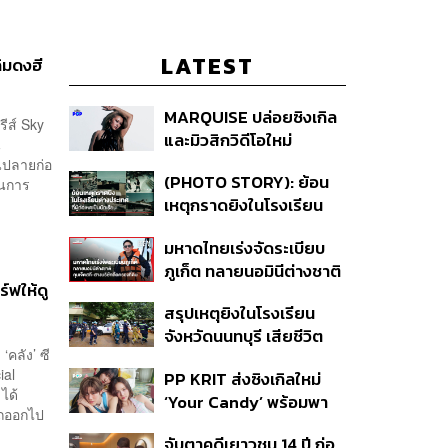
LATEST
ิมดงฮี
MARQUISE ปล่อยซิงเกิล
ีส์ Sky
และมิวสิกวิดีโอใหม่
น
IRONIC ที่เสียดสีความ
อนปลายก่อ
(PHOTO STORY): ย้อน
านการ
สัมพันธ์สุด Toxic
เหตุกราดยิงในโรงเรียน
ต่างประเทศ ที่ผู้ก่อเหตุเป็น
มหาดไทยเร่งจัดระเบียบ
นักเรียน
ภูเก็ต ทลายนอมินีต่างชาติ
ร์ฟให้ดู
คุมเจ็ตสกี สางบริษัทฮุบ
สรุปเหตุยิงในโรงเรียน
ที่ดิน เคลียร์ใบอนุญาต
จังหวัดนนทบุรี เสียชีวิต
โรงแรมค้าง 7 ปี
คลัง’ ซี
รวม 8 ราย โฆษก ตร. เผย
ial
PP KRIT ส่งซิงเกิลใหม่
ปมค้นประวัติคดีกราดยิงที่
 ได้
‘Your Candy’ พร้อมพา
สหรัฐฯ
รถออกไป
ต้าเหนิง และ ณิชา ร่วมมิว
จับตาคดีเยาวชน 14 ปี ก่อ