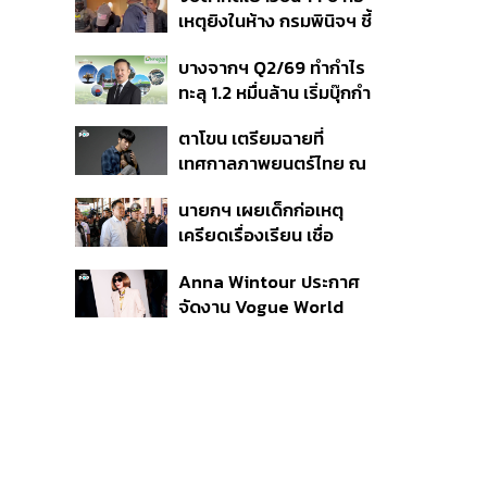
สิกวิดีโอ
เหตุยิงในห้าง กรมพินิจฯ ชี้
ประพฤติดี-รับการรักษาต่อ
บางจากฯ Q2/69 ทำกำไร
เนื่อง ประเมินปล่อยตัว
ทะลุ 1.2 หมื่นล้าน เริ่มบุ๊กกำ
ไร ‘SAF’ เชิงพาณิชย์ครั้ง
ตาโขน เตรียมฉายที่
แรก หนุนรายได้ครึ่งปีทะลุ
เทศกาลภาพยนตร์ไทย ณ
3.2 แสนล้าน
ประเทศบราซิล
นายกฯ เผยเด็กก่อเหตุ
เครียดเรื่องเรียน เชื่อ
เตรียมการเป็นขั้นตอน ชี้มี
Anna Wintour ประกาศ
กระสุนอีกกว่า 30 นัด หาก
จัดงาน Vogue World
ไม่จบชีวิตตัวเองอาจสูญ
2027 ที่ซานฟรานซิสโก
เสียเพิ่ม