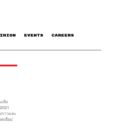
INION
EVENTS
CAREERS
นเทิง
คม 2021
องราวและ
ดเยี่ยม’