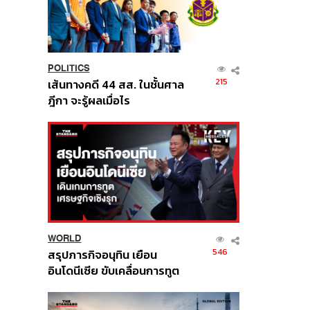
POLITICS
215
เส้นทางคดี 44 สส. ในชั้นศาล
ฎีกา จะรู้ผลเมื่อไร
WORLD
546
สรุปภารกิจอนุทิน เยือน
อินโดนีเซีย ขับเคลื่อนการทูต
เศรษฐกิจเชิงรุก ประกาศหุ้น
ส่วนยุทธศาสตร์ไทย –