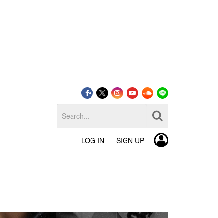
LOG IN
SIGN UP