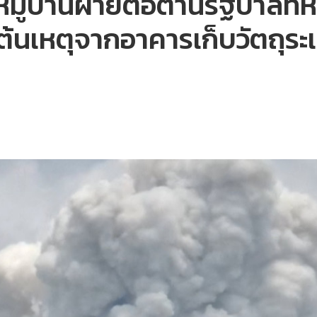
หมู่บ้านฝ่ายต่อต้านรัฐบาลทห
ต้นเหตุจากอาคารเก็บวัตถุระ