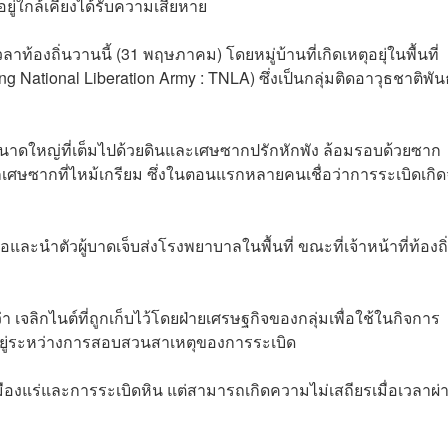
อยู่ใกล้เคียงได้รับความเสียหาย
าท้องถิ่นวานนี้ (31 พฤษภาคม) โดยหมู่บ้านที่เกิดเหตุอยุ่ในพื้นที่
tional Liberation Army : TNLA) ซึ่งเป็นกลุ่มติดอาวุธชาติพันธุ
ขนาดใหญ่ที่เต็มไปด้วยดินและเศษซากปรักหักพัง ล้อมรอบด้วยซาก
ศษซากที่ไหม้เกรียม ซึ่งในตอนแรกหลายคนเชื่อว่าการระเบิดเกิ
ลือและนำตัวผู้บาดเจ็บส่งโรงพยาบาลในพื้นที่ ขณะที่เจ้าหน้าที่ท้องถิ
จลิกไนต์ที่ถูกเก็บไว้โดยฝ่ายเศรษฐกิจของกลุ่มเพื่อใช้ในกิจการ
งอยู่ระหว่างการสอบสวนสาเหตุของการระเบิด
ืองแร่และการระเบิดหิน แต่สามารถเกิดความไม่เสถียรเมื่อเวลาผ่