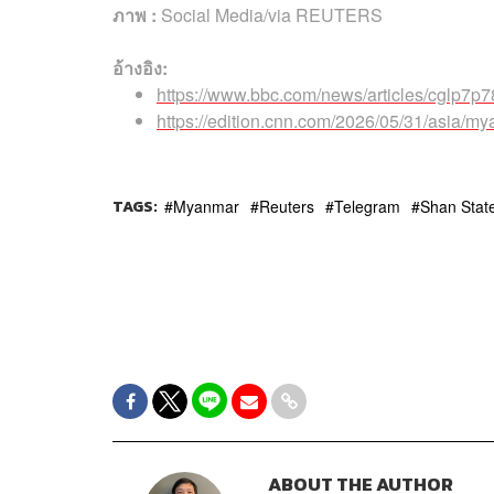
ภาพ :
Social Media/via REUTERS
อ้างอิง:
https://www.bbc.com/news/articles/cglp7p7
https://edition.cnn.com/2026/05/31/asia/m
TAGS:
Myanmar
Reuters
Telegram
Shan Stat
ABOUT THE AUTHOR