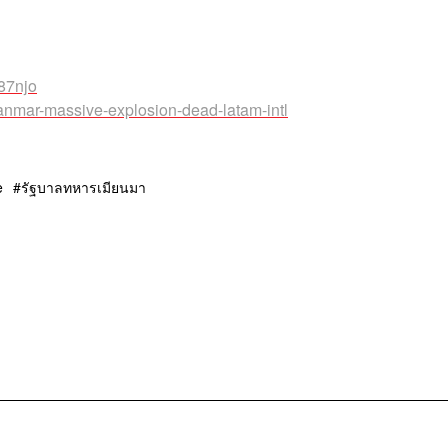
87njo
yanmar-massive-explosion-dead-latam-intl
e
รัฐบาลทหารเมียนมา