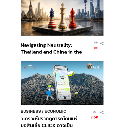
อินโดนีเซีย
Navigating Neutrality:
181
Thailand and China in the
Age of a New Global
Order
BUSINESS
/
ECONOMIC
2.6K
วิเคราะห์ปรากฏการณ์คนแห่
ขอสินเชื่อ CLICX อาจเป็น
เพียงยอดภูเขาน้ำแข็ง ของ