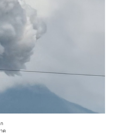
อก
บาด