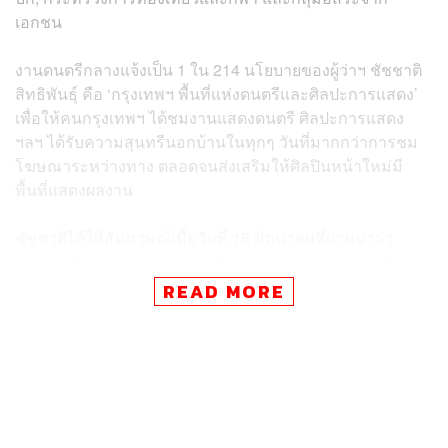
เอกชน
งานดนตรีกลางแจ้งเป็น 1 ใน 214 นโยบายของผู้ว่าฯ ชัชชาติ
สิทธิพันธุ์ คือ ‘กรุงเทพฯ พื้นที่แห่งดนตรีและศิลปะการแสดง’
เพื่อให้คนกรุงเทพฯ ได้ชมงานแสดงดนตรี ศิลปะการแสดง
ฯลฯ ได้รับความสุนทรีนอกบ้านในทุกๆ วันที่มากกว่าการชม
โฆษณาระหว่างทาง ตลอดจนส่งเสริมให้ศิลปินหน้าใหม่มี
พื้นที่แสดงผลงาน
ชัชชาติได้ให้สัมภาษณ์เมื่อวันที่ 18 มิถุนายนที่ผ่านมาว่า
กทม. เตรียมวางแผนประสานกับหน่วยงานภายนอก อาทิ
กองทัพบก เพื่อกระจายงานดนตรีไปยังพื้นที่รอบนอก ไม่ได้จัด
READ MORE
เฉพาะในเมือง เพื่อให้ประชาชนไม่ต้องเดินทางไกล ซึ่งเป็น
มิติที่ง่ายโดยไม่ต้องลงทุน เพราะมีศิลปินจำนวนมากที่พร้อม
จะให้ความร่วมมือ และ กทม. ยินดีประชาสัมพันธ์ให้หากมี
กลุ่มงานใดประสงค์จะร่วมพัฒนากรุงเทพฯ ไปด้วยกัน
ทั้งนี้ นี่ไม่ใช่การจัดงานดนตรีในสวนครั้งแรกใน กทม.