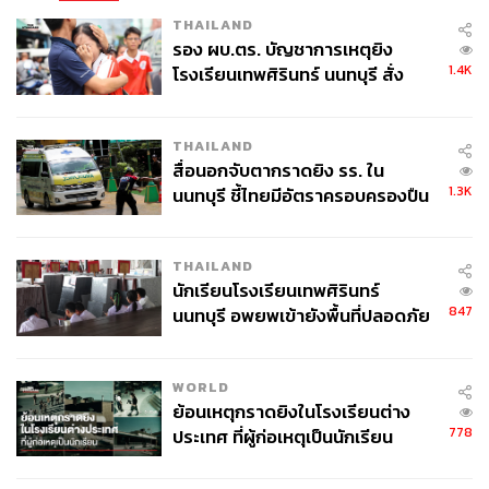
THAILAND
รอง ผบ.ตร. บัญชาการเหตุยิง
1.4K
โรงเรียนเทพศิรินทร์ นนทบุรี สั่ง
ค้นหา 2 รอบยืนยันไร้คนติดค้าง พบ
ศพปู่-ย่าที่บ้านพักผู้ก่อเหตุ
THAILAND
สื่อนอกจับตากราดยิง รร. ใน
1.3K
นนทบุรี ชี้ไทยมีอัตราครอบครองปืน
สูงในระดับต้นของภูมิภาค
THAILAND
นักเรียนโรงเรียนเทพศิรินทร์
847
นนทบุรี อพยพเข้ายังพื้นที่ปลอดภัย
ชั่วคราว หลังเหตุใช้อาวุธปืนภายใน
โรงเรียนคลี่คลาย
WORLD
ย้อนเหตุกราดยิงในโรงเรียนต่าง
778
ประเทศ ที่ผู้ก่อเหตุเป็นนักเรียน