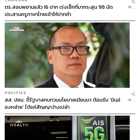
ตร.สอบพยานแล้ว 16 ปาก เร่งเช็กที่มากระสุน 98 นัด
...
ประสานครูภาษาไทยเข้าให้ปากคำ
POLITICS
สส. ปชน. จี้รัฐบาลทบทวนนโยบายเมียนมา ต้อนรับ ‘มินอ่
...
องหล่าย’ ได้แค่สัญญาว่างเปล่า