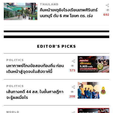
THAILAND
คืบหน้าเหตุยิงโรงเรียนเทพศิรินทร์
692
นนทบุรี ดับ 6 ศพ โฆษก ตร. เร่ง
สอบปมขโมยปืนปู่ก่อเหตุ
EDITOR'S PICKS
POLITICS
มหากาพย์โกงข้อสอบท้องถิ่น ก่อน
573
เดินหน้าสู่จุดจบในสัปดาห์นี้
POLITICS
เส้นทางคดี 44 สส. ในชั้นศาลฎีกา
208
จะรู้ผลเมื่อไร
WORLD