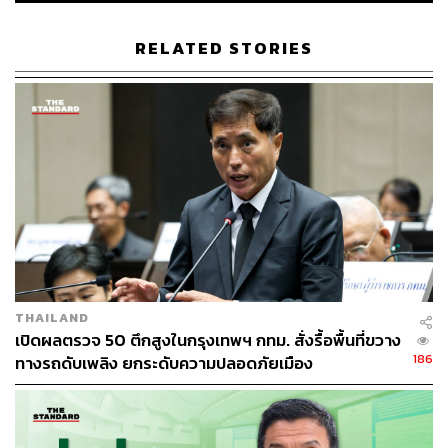
RELATED STORIES
ภาพประกอบ:
ธิดามาศ เขียวเหลือ
TAGS:
ดนตรีในสวน
ชัชชาติ สิทธิพันธุ์
กรุงเทพมหานคร
ผู้ว่าฯ กทม.
ผู้ว่าราชการกรุงเทพมหานคร
THAILAND
เปิดผลตรวจ 50 ตึกสูงในกรุงเทพฯ กทม. สั่งรื้อพื้นที่ขวาง
186
ทางรถดับเพลิง ยกระดับความปลอดภัยเมือง