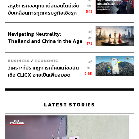
สรุปภารกิจอนุทิน เยือนอินโดนีเซีย
543
ขับเคลื่อนการทูตเศรษฐกิจเชิงรุก
ประกาศหุ้นส่วนยุทธศาสตร์ไทย –
อินโดนีเซีย
Navigating Neutrality:
Thailand and China in the Age
173
of a New Global Order
BUSINESS
/
ECONOMIC
วิเคราะห์ปรากฏการณ์คนแห่ขอสิน
2.6K
เชื่อ CLICX อาจเป็นเพียงยอด
ภูเขาน้ำแข็ง ของปัญหาหนี้ครัว
เรือนไทยที่ถูกซุกไว้
LATEST STORIES