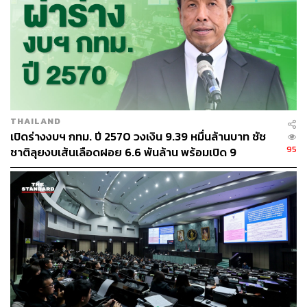
140
ABOUT THE AUTHOR
พีรดนย์ ภาคีเนตร
นักศึกษาฝึกงาน กองบรรณาธิการข่าวไทย
THAILAND
เปิดร่างงบฯ กทม. ปี 2570 วงเงิน 9.39 หมื่นล้านบาท ชัช
95
ชาติลุยงบเส้นเลือดฝอย 6.6 พันล้าน พร้อมเปิด 9
ยุทธศาสตร์พัฒนาเมือง