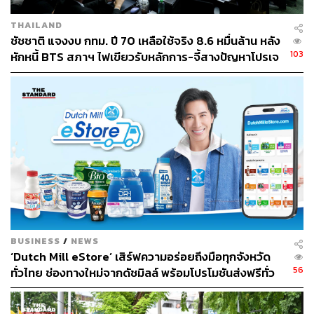
THAILAND
ชัชชาติ แจงงบ กทม. ปี 70 เหลือใช้จริง 8.6 หมื่นล้าน หลัง
103
หักหนี้ BTS สภาฯ ไฟเขียวรับหลักการ-จี้สางปัญหาโปรเจ
กต์ล่าช้า
BUSINESS
/
NEWS
‘Dutch Mill eStore’ เสิร์ฟความอร่อยถึงมือทุกจังหวัด
56
ทั่วไทย ช่องทางใหม่จากดัชมิลล์ พร้อมโปรโมชันส่งฟรีทั่ว
ประเทศ ส่งไว สั่งก่อนเที่ยง ได้ของวันถัดไป ส่งสินค้าแบบ
เย็นตรงจากโรงงาน [ADVERTORIAL]