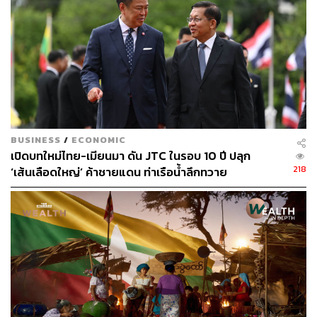
ที่เปิดกว้างทางความคิดและความหลากหลาย การ
พัฒนาทักษะรอบด้าน การปรับกระบวนการภายในให้มี
ความรวดเร็ว ความแม่นยำ และความสามารถในการ
รองรับการขยายตัวของธุรกิจ การมีพื้นที่ทำงานที่ทัน
สมัยเพื่อรองรับการทำงานรูปแบบ Squad Team ไม่ว่า
จะเป็นที่ศูนย์การเรียนรู้สรรค์สาระ The Garage และ
66 Tower
BUSINESS
/
ECONOMIC
นอกจากนี้บริษัทฯ ยังให้ความใส่ใจในการสร้างความสุขที่
เปิดบทใหม่ไทย-เมียนมา ดัน JTC ในรอบ 10 ปี ปลุก
ยั่งยืนตลอดการทำงานและหลังการเกษียณอายุไปแล้ว ผ่าน
218
‘เส้นเลือดใหญ่’ ค้าชายแดน ท่าเรือน้ำลึกทวาย
กิจกรรมพัฒนาความรู้และสร้างเสริมทักษะรอบด้านทั้ง
สุขภาพ ความมั่งคั่ง ทักษะแห่งอนาคต และทักษะอาชีพอื่นๆ
ให้กับพนักงานอย่างต่อเนื่อง
2. พาร์ตเนอร์ (Preferred Partner)
บริษัทฯ ยังมีที่
ปรึกษาประกันชีวิตและพาร์ตเนอร์ที่แข็งแกร่งจาก
หลากหลายธุรกิจ (Preferred Partner) เพื่อให้เข้าถึง
ลูกค้าทุกกลุ่มได้อย่างแท้จริง (Democratizing
Insurance) พร้อมสร้างนวัตกรรมร่วมกับพาร์ตเนอร์ขอ