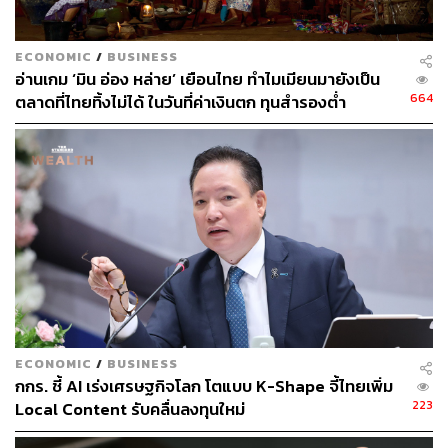
งบริษัทฯ อย่างต่อเนื่อง เพื่อเพิ่มศักยภาพในการบริการ
ลูกค้าผ่านแอปพลิเคชันและเครื่องมือดิจิทัลที่ล้ำสมัย
ECONOMIC
/
BUSINESS
ระบบกระบวนการทำงานอัตโนมัติ และทีมสนับสนุนที่
อ่านเกม ‘มิน อ่อง หล่าย’ เยือนไทย ทำไมเมียนมายังเป็น
เชี่ยวชาญและมากความสามารถในด้านต่างๆ
664
ตลาดที่ไทยทิ้งไม่ได้ ในวันที่ค่าเงินตก ทุนสำรองต่ำ
3. ลูกค้า (Customers)
บริษัทฯ จะดำเนินงานโดยยึด
หลักการมีลูกค้าเป็นศูนย์กลาง (Customer Centricity)
และนำเสนอผลิตภัณฑ์และการบริการที่ตอบโจทย์ทุก
ไลฟ์สไตล์และเงื่อนไขที่แตกต่างกันของชีวิตทุกๆ คน
อย่างต่อเนื่อง ทั้งในด้านความคุ้มครองสุขภาพ ความ
คุ้มครองโรคร้ายแรง ผลิตภัณฑ์ประกันชีวิตควบการ
ลงทุน และแอปพลิเคชันด้านสุขภาพอย่าง MTL Fit ที่
เข้าถึงลูกค้าในแบบที่มีความเฉพาะตัวมากยิ่งขึ้น
(Personalization) อีกทั้งเน้นการสร้างความแตกต่าง
และสามารถตอบโจทย์ความต้องการได้อย่างเข้าถึง
ECONOMIC
/
BUSINESS
เข้าใจง่าย ไม่ซับซ้อน เพื่อให้สอดรับกับพฤติกรรมและ
กกร. ชี้ AI เร่งเศรษฐกิจโลก โตแบบ K-Shape จี้ไทยเพิ่ม
ครอบคลุมกลุ่มลูกค้าในทุกเพศ ทุกวัย
223
Local Content รับคลื่นลงทุนใหม่