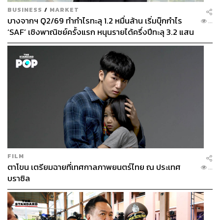
BUSINESS
/
MARKET
บางจากฯ Q2/69 ทำกำไรทะลุ 1.2 หมื่นล้าน เริ่มบุ๊กกำไร
...
‘SAF’ เชิงพาณิชย์ครั้งแรก หนุนรายได้ครึ่งปีทะลุ 3.2 แสน
ล้าน
FILM
ตาโขน เตรียมฉายที่เทศกาลภาพยนตร์ไทย ณ ประเทศ
...
บราซิล