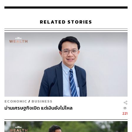
Muang Thai Insurance มีเบี้ยรับโต 25% และถือเป็นบริษัท
ประกันชีวิตอันดับ 1 ด้วยส่วนแบ่งการตลาด 51% และใน
ประเทศเวียดนาม บริษัท MB Ageas Life มีเบี้ยรับโต 11%
RELATED STORIES
“ปี 2566 ถือเป็นการครบรอบ 72 ปีของบริษัทฯ เราจึงตั้งใจจะ
ดำเนินกลยุทธ์ ‘Happiness Reinvented’ เพราะความสุขคือ
ทุกอย่าง ร่วมสร้างความสุขสไตล์คุณไปกับเมืองไทยประกัน
ชีวิต โดยประกาศปักธงเป็นอันดับ 1 ในฐานะคู่คิดด้านชีวิต
และสุขภาพที่ลูกค้าวางใจ (No.1 Most Trusted Life & Health
Partner) ด้วยผลิตภัณฑ์ บริการ และนวัตกรรมที่ตอบโจทย์ทุก
ความต้องการของผู้บริโภค ครอบคลุมทุกเพศ ทุกวัย ทุกกลุ่ม
เป้าหมาย ทุกไลฟ์สไตล์ และทุกบทบาทของชีวิตที่ต้องรับผิด
ชอบ เพื่อสร้างการเข้าถึงได้ของประกันชีวิตให้กับทุกๆ คน
(Democratizing Insurance)” สาระกล่าว
ECONOMIC
/
BUSINESS
ทั้งนี้ บริษัทฯ จะมุ่งดำเนินงานผ่าน 4 แกนสำคัญ ได้แก่
ม่านเศรษฐกิจเปิด แต่เงินยังไม่ไหล
221
1. บุคลากร (People)
บริษัทฯ มีความมุ่งมั่นในการ
พัฒนาบุคลากรในทุกๆ มิติ เช่น การส่งเสริมวัฒนธรรม