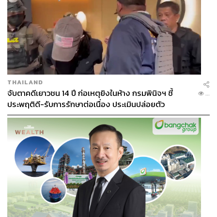
THAILAND
จับตาคดีเยาวชน 14 ปี ก่อเหตุยิงในห้าง กรมพินิจฯ ชี้
...
ประพฤติดี-รับการรักษาต่อเนื่อง ประเมินปล่อยตัว