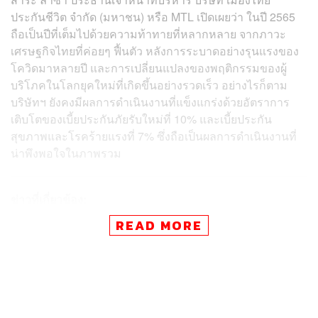
ประกันชีวิต จำกัด (มหาชน) หรือ MTL เปิดเผยว่า ในปี 2565
ถือเป็นปีที่เต็มไปด้วยความท้าทายที่หลากหลาย จากภาวะ
เศรษฐกิจไทยที่ค่อยๆ ฟื้นตัว หลังการระบาดอย่างรุนแรงของ
โควิดมาหลายปี และการเปลี่ยนแปลงของพฤติกรรมของผู้
บริโภคในโลกยุคใหม่ที่เกิดขึ้นอย่างรวดเร็ว อย่างไรก็ตาม
บริษัทฯ ยังคงมีผลการดำเนินงานที่แข็งแกร่งด้วยอัตราการ
เติบโตของเบี้ยประกันภัยรับใหม่ที่ 10% และเบี้ยประกัน
สุขภาพและโรคร้ายแรงที่ 7% ซึ่งถือเป็นผลการดำเนินงานที่
น่าพึงพอใจในภาพรวม
ข่าวที่เกี่ยวข้อง:
ส่อง Top 5 หุ้น IPO ‘ดาวรุ่ง-ดาวร่วง’ ประจำปี 2565
READ MORE
รีวิว ‘มาตรการกำกับ’ ฉบับเข้มข้น พบ 3 หุ้น ‘BGT, JTS
และ TEAMG’ เข้าระดับ 3 ในปีนี้
ตลาดหลักทรัพย์ฯ ประกาศหุ้นเข้า SET50-SET100 รอ
บเดือน ม.ค.-มิ.ย. ปี 66