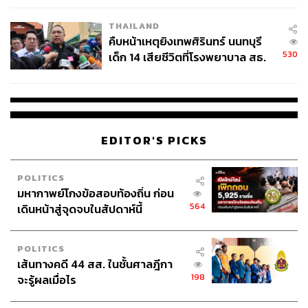
THAILAND
คืบหน้าเหตุยิงเทพศิรินทร์ นนทบุรี
530
เด็ก 14 เสียชีวิตที่โรงพยาบาล สธ.
ยืนยันครูเสียชีวิต 5 ราย เจ็บ 22
ราย
EDITOR'S PICKS
POLITICS
มหากาพย์โกงข้อสอบท้องถิ่น ก่อน
564
เดินหน้าสู่จุดจบในสัปดาห์นี้
POLITICS
เส้นทางคดี 44 สส. ในชั้นศาลฎีกา
198
จะรู้ผลเมื่อไร