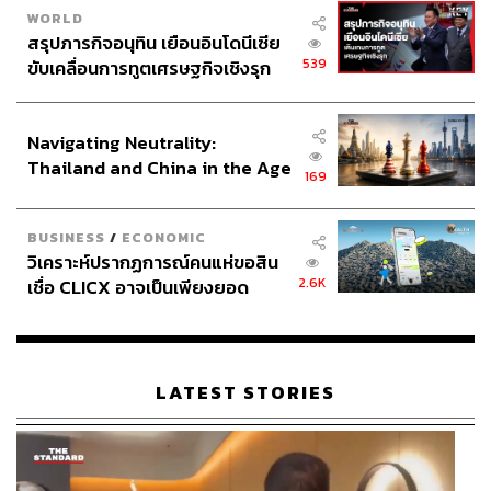
WORLD
สรุปภารกิจอนุทิน เยือนอินโดนีเซีย
539
ขับเคลื่อนการทูตเศรษฐกิจเชิงรุก
ประกาศหุ้นส่วนยุทธศาสตร์ไทย –
อินโดนีเซีย
Navigating Neutrality:
Thailand and China in the Age
169
of a New Global Order
BUSINESS
/
ECONOMIC
วิเคราะห์ปรากฏการณ์คนแห่ขอสิน
2.6K
เชื่อ CLICX อาจเป็นเพียงยอด
ภูเขาน้ำแข็ง ของปัญหาหนี้ครัว
เรือนไทยที่ถูกซุกไว้
LATEST STORIES