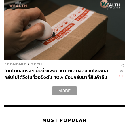
4. นอกเหนือจากลูกค้า (Beyond Our Customers)
นอกจากนี้บริษัทฯ ยังเน้นการส่งต่อความสุขสู่สังคม ซึ่ง
รวมถึงทุกๆ คนนอกเหนือจากลูกค้า ด้วยการร่วมมือกับ
บริษัทฯ ในเครือต่างๆ ทั้งการเป็นพันธมิตรกับสตาร์ทอัพ
ด้าน Insurtech และ Healthtech การนำเสนอและเปรียบ
เทียบประกันภัยออนไลน์ และการพัฒนาเทคโนโลยี AI
อย่างครบวงจร เพื่อร่วมกันนำเสนอทางเลือกที่เป็น
มากกว่าประกันชีวิตแก่ทั้งลูกค้าเมืองไทยประกันชีวิต
และบุคคลทั่วไป พร้อมกันนี้บริษัทฯ ยังประกาศความมุ่ง
มั่นที่จะปฏิบัติตามนโยบายและเป้าหมายด้าน ESG
ECONOMIC
/
TECH
อย่างครบถ้วนทุกมิติ ทั้งสิ่งแวดล้อม สังคม ธรรมาภิ
ไทยโดนสหรัฐฯ ขึ้นกำแพงภาษี แต่เสียงลบบนโซเชียล
บาล และเศรษฐกิจ เพื่อสร้างความสุขอย่างยั่งยืนกับทั้ง
230
กลับไม่ได้วิ่งไปที่วอชิงตัน 40% ย้อนกลับมาที่สินค้าจีน
บริษัทฯ และสังคมโดยรวมต่อไป
ราคาถูกที่ทะลักจน SME ไทยสู้ไม่ไหว
MORE
สามารถติดตาม THE STANDARD WEALTH
ผ่านแอปพลิเคชันต่างๆ ที่คุณสะดวกหรือใช้งานอยู่แล้วได้เลย
MOST POPULAR