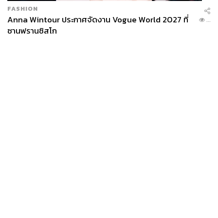
FASHION
Anna Wintour ประกาศจัดงาน Vogue World 2027 ที่
...
ซานฟรานซิสโก
News
Wealth
Pop
Podcast
Video
Now
Opinion
Careers
Events
Privacy
About
Contact
Policy
FOR
ADVERTISING
MEMBERSHIP