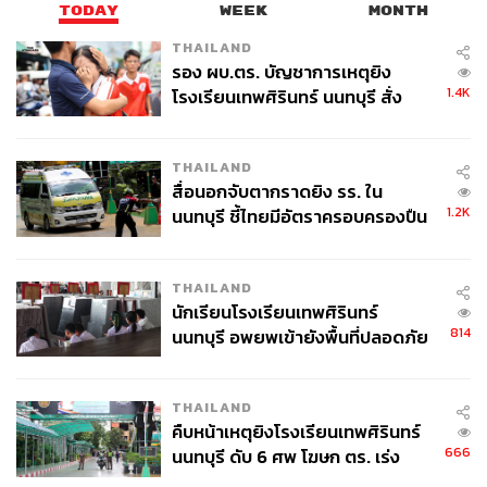
TODAY
WEEK
MONTH
THAILAND
TAGS:
เศรษฐกิจไทย
กลุ่มประเทศ CLMV
รอง ผบ.ตร. บัญชาการเหตุยิง
พฤติกรรมผู้บริโภค
เมืองไทยประกันชีวิต
1.4K
โรงเรียนเทพศิรินทร์ นนทบุรี สั่ง
เชื้อไวรัสโคโรนา
สาระ ล่ำซำ
โควิด-19
ค้นหา 2 รอบยืนยันไร้คนติดค้าง พบ
บริษัท เมืองไทยประกันชีวิต จำกัด (มหาชน)
ศพปู่-ย่าที่บ้านพักผู้ก่อเหตุ
THAILAND
สื่อนอกจับตากราดยิง รร. ใน
1.2K
นนทบุรี ชี้ไทยมีอัตราครอบครองปืน
สูงในระดับต้นของภูมิภาค
THAILAND
นักเรียนโรงเรียนเทพศิรินทร์
91
814
นนทบุรี อพยพเข้ายังพื้นที่ปลอดภัย
ชั่วคราว หลังเหตุใช้อาวุธปืนภายใน
โรงเรียนคลี่คลาย
ABOUT THE AUTHOR
THAILAND
คืบหน้าเหตุยิงโรงเรียนเทพศิรินทร์
ดำรงเกียรติ มาลา
666
นนทบุรี ดับ 6 ศพ โฆษก ตร. เร่ง
Content Creator THE STANDARD WEALTH
สอบปมขโมยปืนปู่ก่อเหตุ