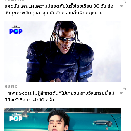
ยศชนัน เคาะแผนความปลอดภัยในรั้วโรงเรียน 90 วัน ส่ง
...
นักสุขภาพจิตดูแล-คุมเข้มคัดกรองสิ่งผิดกฎหมาย
MUSIC
Travis Scott ไม่รู้สึกกดดันที่ไม่เคยชนะรางวัลแกรมมี่ แม้
...
มีชื่อเข้าชิงมาแล้ว 10 ครั้ง