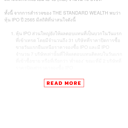
ทั้งนี้ จากการสำรวจของ THE STANDARD WEALTH พบว่า
หุ้น IPO ปี 2565 มีสถิติที่น่าสนใจดังนี้
หุ้น IPO ส่วนใหญ่ยังให้ผลตอบแทนที่เป็นบวกในวันแรก
ที่เข้าเทรด โดยมีจำนวนถึง 31 บริษัทที่ราคาปิดการซื้อ
ขายวันแรกยืนเหนือราคาจองซื้อ IPO และมี IPO
จำนวน 7 บริษัทเท่านั้นที่ให้ผลตอบแทนติดลบในวันแรก
ที่เข้าซื้อขาย หรือที่เรียกว่า ‘ต่ำจอง’ ขณะที่มี 2 บริษัทที่
ราคาปิดเท่าราคาจองซื้อ IPO
READ MORE
หุ้น IPO ในตลาดหุ้น SET ที่โชว์ฟอร์ม ‘รุ่ง’ หรือให้ผล
ตอบแทนที่เป็นบวกมากที่สุดเมื่อเทียบกับราคาหุ้นใน
ปัจจุบัน จำนวน 5 อันดับแรก ได้แก่
บมจ.โพลีเน็ต (POLY) +79.41%
บมจ.โมชิ โมชิ รีเทล คอร์ปอเรชั่น (MOSHI) +77.38%
บมจ.โรแยล พลัส (PLUS) +73.33%