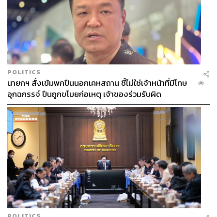
POLITICS
นายกฯ สั่งเข้มพกปืนนอกเคหสถาน ชี้ไม่ใช่เจ้าหน้าที่มีโทษ
...
อุกฉกรรจ์ ปืนถูกขโมยก่อเหตุ เจ้าของร่วมรับผิด
POLITICS