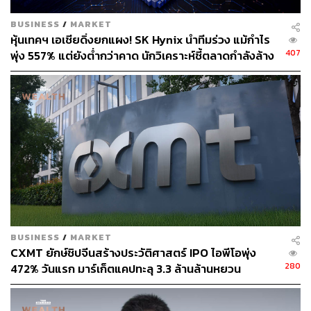
BUSINESS
/
MARKET
หุ้นเทคฯ เอเชียดิ่งยกแผง! SK Hynix นำทีมร่วง แม้กำไร
บทความที่เกี่ยวข้อง
407
พุ่ง 557% แต่ยังต่ำกว่าคาด นักวิเคราะห์ชี้ตลาดกำลังล้าง
“นี่เป็นราคาที่เราพึงพอใจทั้ง 2 ฝ่าย” เจ้าของสุกี้ตี๋น้อยก
‘ฟองสบู่’ AI
ล่าวหลัง Jaymart ควักเงิน 1.2 พันล้านบาทเข้าถือหุ้น 3
0%
ADVANC ทุ่ม 32,420 ล้านบาท เข้าซื้อกิจการ 3BB จาก
JAS
กางแผน ‘โอ้กะจู๋’ หลังมี OR เป็นแบ็กอัป เดินหน้าขยาย
สาขาเพิ่มเป็น 60 แห่ง ขายผักสดและบุก CLMV ก่อน IP
O ในปี 2567
ภาพประกอบ: ฉัตรชัย เฉยชิต
BUSINESS
/
MARKET
CXMT ยักษ์ชิปจีนสร้างประวัติศาสตร์ IPO ไอพีโอพุ่ง
สามารถติดตาม THE STANDARD WEALTH
280
472% วันแรก มาร์เก็ตแคปทะลุ 3.3 ล้านล้านหยวน
ผ่านแอปพลิเคชันต่างๆ ที่คุณสะดวกหรือใช้งานอยู่แล้วได้เลย