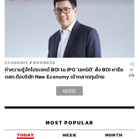
TAGS:
ตลาดหุ้นไทย
หุ้นไทย
ตลาดหลักทรัพย์ เอ็ม เอ ไอ (mai)
หุ้น IPO
ตลาดหลักทรัพย์แห่งประเทศไทย (ตลท.)
หุ้น
ECONOMIC
/
BUSINESS
ทำความรู้จักโปรเจกต์ BOI to IPO ‘เอกนิติ’ สั่ง BOI หารือ
219
ตลท.ดึงบริษัท New Economy เข้าตลาดทุนไทย
MORE
883
ABOUT THE AUTHOR
MOST POPULAR
THE STANDARD WEALTH
สำนักข่าวเศรษฐกิจ ธุรกิจ และการลงทุน โดย
TODAY
WEEK
MONTH
ทีมข่าว THE STANDARD