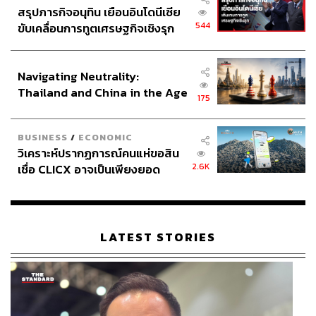
สรุปภารกิจอนุทิน เยือนอินโดนีเซีย
544
ขับเคลื่อนการทูตเศรษฐกิจเชิงรุก
ประกาศหุ้นส่วนยุทธศาสตร์ไทย –
อินโดนีเซีย
Navigating Neutrality:
Thailand and China in the Age
175
of a New Global Order
BUSINESS
/
ECONOMIC
วิเคราะห์ปรากฏการณ์คนแห่ขอสิน
2.6K
เชื่อ CLICX อาจเป็นเพียงยอด
ภูเขาน้ำแข็ง ของปัญหาหนี้ครัว
เรือนไทยที่ถูกซุกไว้
LATEST STORIES