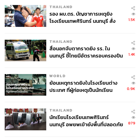
THAILAND
รอง ผบ.ตร. บัญชาการเหตุยิง
1.5K
โรงเรียนเทพศิรินทร์ นนทบุรี สั่ง
ค้นหา 2 รอบยืนยันไร้คนติดค้าง พบ
ศพปู่-ย่าที่บ้านพักผู้ก่อเหตุ
THAILAND
สื่อนอกจับตากราดยิง รร. ใน
1.4K
นนทบุรี ชี้ไทยมีอัตราครอบครองปืน
สูงในระดับต้นของภูมิภาค
WORLD
ย้อนเหตุกราดยิงในโรงเรียนต่าง
0.9K
ประเทศ ที่ผู้ก่อเหตุเป็นนักเรียน
THAILAND
นักเรียนโรงเรียนเทพศิรินทร์
879
นนทบุรี อพยพเข้ายังพื้นที่ปลอดภัย
ชั่วคราว หลังเหตุใช้อาวุธปืนภายใน
โรงเรียนคลี่คลาย