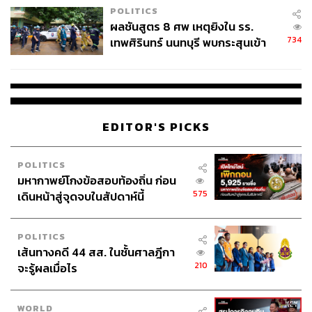
POLITICS
ผลชันสูตร 8 ศพ เหตุยิงใน รร.
734
เทพศิรินทร์ นนทบุรี พบกระสุนเข้า
จุดสำคัญ ‘ศีรษะ-หน้าอก’ ครูถูกยิง
4 นัด จากระยะไกล
EDITOR'S PICKS
POLITICS
มหากาพย์โกงข้อสอบท้องถิ่น ก่อน
575
เดินหน้าสู่จุดจบในสัปดาห์นี้
POLITICS
เส้นทางคดี 44 สส. ในชั้นศาลฎีกา
210
จะรู้ผลเมื่อไร
WORLD