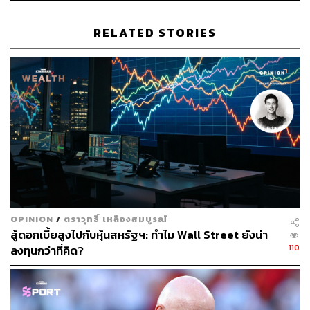
บมจ.พรีโม เซอร์วิส โซลูชั่น (PRI) +55.33%
บมจ.เดอะคลีนิกค์ คลินิกเวชกรรม (KLINIQ) +53.06%
RELATED STORIES
บมจ.ไบโอซายน์ แอนิมัล เฮลธ์ (BIS) +31.67%
บมจ.เคที เมดิคอล เซอร์วิส (KTMS) +23.87%
หุ้น IPO ในตลาดหุ้น mai ที่โชว์ฟอร์ม ‘ร่วง’ หรือให้ผล
ตอบแทนที่เป็นลบมากที่สุดเมื่อเทียบกับราคาหุ้นใน
ปัจจุบัน ได้แก่
บมจ.เบล็ส แอสเสท กรุ๊ป (BLESS) -37.14%
บมจ.พรีเมียร์ แทงค์ คอร์ปอเรชั่น (PTC) -24.57%
บมจ.สหไทยการพิมพ์และบรรจุภัณฑ์ (STP) -23.89%
บมจ.ยงคอนกรีต (YONG) -17.6%
บมจ.ทเวนตี้ โฟร์ คอน แอนด์ ซัพพลาย (24CS)
OPINION
/
ตราวุทธิ์ เหลืองสมบูรณ์
-14.12%
สู้ดอกเบี้ยสูงไปกับหุ้นสหรัฐฯ: ทำไม Wall Street ยังน่า
110
ลงทุนกว่าที่คิด?