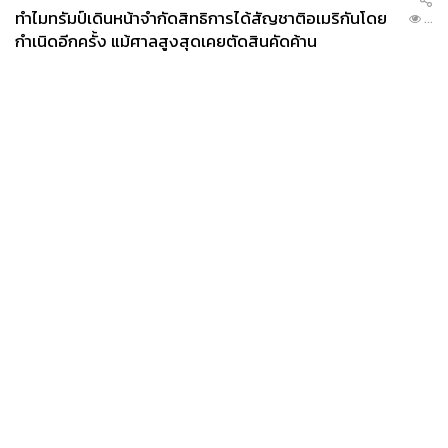
ทำไมทรัมป์เดินหน้าจำกัดสิทธิการได้สัญชาติอเมริกันโดย
...
กำเนิดอีกครั้ง แม้ศาลสูงสุดเคยตัดสินคัดค้าน
News
Wealth
Pop
Podcast
Video
Now
Opinion
Careers
Events
Privacy
About
Contact
Policy
FOR
ADVERTISING
MEMBERSHIP