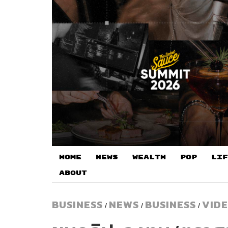
HOME
NEWS
WEALTH
POP
LIF
ABOUT
BUSINESS
NEWS
BUSINESS
VID
/
/
/