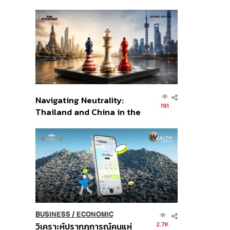
เศรษฐกิจเชิงรุก ประกาศหุ้น
ส่วนยุทธศาสตร์ไทย –
อินโดนีเซีย
Navigating Neutrality:
191
Thailand and China in the
Age of a New Global
Order
BUSINESS
/
ECONOMIC
2.7K
วิเคราะห์ปรากฏการณ์คนแห่