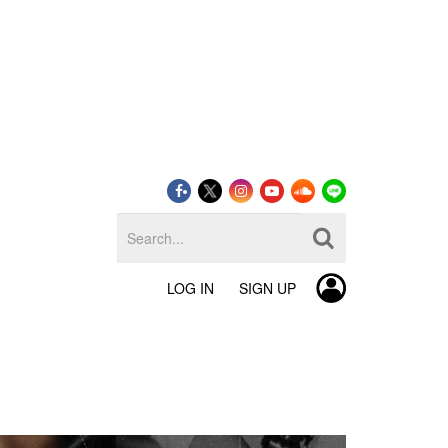
LOG IN
SIGN UP