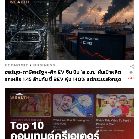
ECONOMIC
/
BUSINESS
ฮอร์มุซ-ภาษีสหรัฐฯ-ศึก EV จีน บีบ ‘ส.อ.ท.’ หั่นเป้าผลิต
202
รถเหลือ 1.45 ล้านคัน ชี้ BEV พุ่ง 140% แต่กระบะยังทรุด