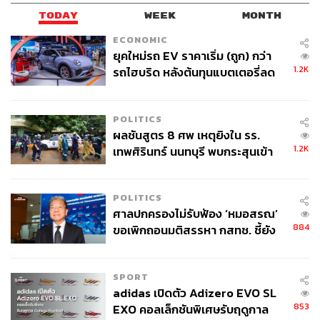
TODAY
WEEK
MONTH
ECONOMIC
ยุคใหม่รถ EV ราคาเริ่ม (ถูก) กว่า
1.2K
รถไฮบริด หลังต้นทุนแบตเตอรี่ลด
ลง - จีนแห่บุกตลาดเกิดใหม่
POLITICS
ผลชันสูตร 8 ศพ เหตุยิงใน รร.
1.2K
เทพศิรินทร์ นนทบุรี พบกระสุนเข้า
จุดสำคัญ ‘ศีรษะ-หน้าอก’ ครูถูกยิง
4 นัด จากระยะไกล
POLITICS
ศาลปกครองไม่รับฟ้อง ‘หมอสรณ’
884
ขอเพิกถอนมติสรรหา กสทช. ชี้ยัง
ไม่ใช่ผู้เดือดร้อนเสียหาย
SPORT
adidas เปิดตัว Adizero EVO SL
853
EXO คอลเล็กชันพิเศษรับฤดูกาล