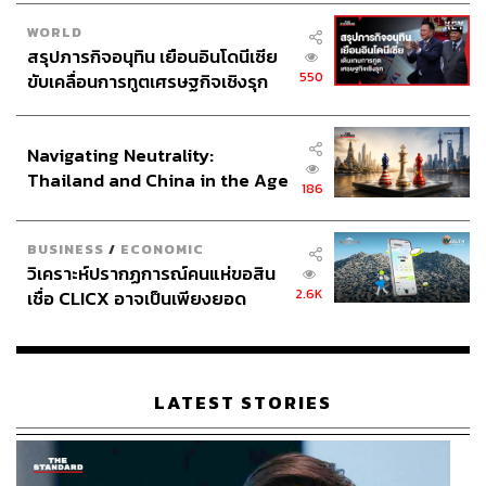
WORLD
สรุปภารกิจอนุทิน เยือนอินโดนีเซีย
550
ขับเคลื่อนการทูตเศรษฐกิจเชิงรุก
ประกาศหุ้นส่วนยุทธศาสตร์ไทย –
อินโดนีเซีย
Navigating Neutrality:
Thailand and China in the Age
186
of a New Global Order
BUSINESS
/
ECONOMIC
วิเคราะห์ปรากฏการณ์คนแห่ขอสิน
2.6K
เชื่อ CLICX อาจเป็นเพียงยอด
ภูเขาน้ำแข็ง ของปัญหาหนี้ครัว
เรือนไทยที่ถูกซุกไว้
LATEST STORIES