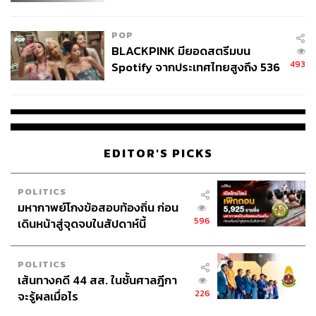
College Football
POP
BLACKPINK มียอดสตรีมบน
493
Spotify จากประเทศไทยสูงถึง 536
ล้านครั้ง ตลอด 10 ปีที่ผ่านมา
EDITOR'S PICKS
POLITICS
มหากาพย์โกงข้อสอบท้องถิ่น ก่อน
596
เดินหน้าสู่จุดจบในสัปดาห์นี้
POLITICS
เส้นทางคดี 44 สส. ในชั้นศาลฎีกา
226
จะรู้ผลเมื่อไร