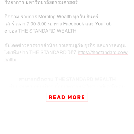
วิทยาการ มหาวิทยาลัยธรรมศาสตร์
ติดตาม
รายการ
Morning Wealth
ทุกวัน
จันทร์
–
ศุกร์
เวลา
7.00-8.00
น
.
ทาง
Facebook
และ
YouTub
e
ของ
THE STANDARD WEALTH
อัปเดตข่าวสารจากสำนักข่าวเศรษฐกิจ ธุรกิจ และการลงทุน
โดยทีมข่าว
THE STANDARD
ได้ที่
https://thestandard.co/w
ealth/
สามารถติดตาม THE STANDARD WEALTH
ผ่านแอปพลิเคชันต่างๆ ที่คุณสะดวกหรือใช้งานอยู่แล้วได้เลย
READ MORE
TAGS:
Morning Wealth
ตกงาน
คนตกงาน
THE STANDARD Wealth
ษัษฐรัมย์ ธรรมบุษดี