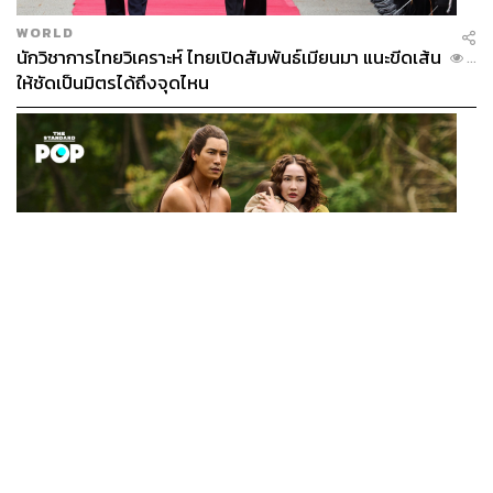
WORLD
นักวิชาการไทยวิเคราะห์ ไทยเปิดสัมพันธ์เมียนมา แนะขีดเส้น
...
ให้ชัดเป็นมิตรได้ถึงจุดไหน
FILM
นาคี๓ ครุฑา นาคี เผยภาพชุดแรก พร้อมปักวันฉาย 22 ต.ค.
...
นี้