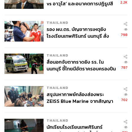
2.2K
vs อาวุโส’ และอนาคตการปฏิรูปสี
กากี กับ พล.ต.อ. เอก อังสนานนท์
THAILAND
รอง ผบ.ตร. บัญชาการเหตุยิง
798
โรงเรียนเทพศิรินทร์ นนทบุรี สั่ง
ค้นหา 2 รอบยืนยันไร้คนติดค้าง พบ
ศพปู่-ย่าที่บ้านพักผู้ก่อเหตุ
THAILAND
สื่อนอกจับตากราดยิง รร. ใน
787
นนทบุรี ชี้ไทยมีอัตราครอบครองปืน
สูงในระดับต้นของภูมิภาค
THAILAND
สรุปมหากาพย์กล้องส่องพระ
702
ZEISS Blue Marine จากสัญญา
ผลิต 8.3 ล้าน สู่ข้อพิพาท ‘มา
เวลล์ฯ’ ฟ้อง ‘โทน บางแค’ ผิดนัด
THAILAND
จ่ายหนี้-แอบระบุแบรนด์
นักเรียนโรงเรียนเทพศิรินทร์