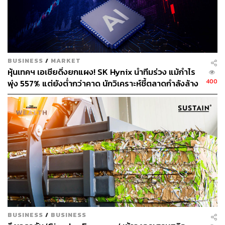
BUSINESS
/
MARKET
หุ้นเทคฯ เอเชียดิ่งยกแผง! SK Hynix นำทีมร่วง แม้กำไร
400
พุ่ง 557% แต่ยังต่ำกว่าคาด นักวิเคราะห์ชี้ตลาดกำลังล้าง
‘ฟองสบู่’ AI
BUSINESS
/
BUSINESS