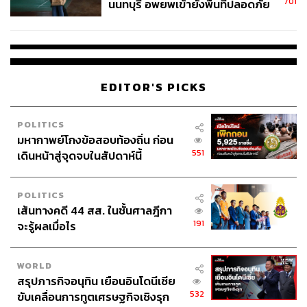
701
นนทบุรี อพยพเข้ายังพื้นที่ปลอดภัย
ชั่วคราว หลังเหตุใช้อาวุธปืนภายใน
โรงเรียนคลี่คลาย
EDITOR'S PICKS
POLITICS
มหากาพย์โกงข้อสอบท้องถิ่น ก่อน
551
เดินหน้าสู่จุดจบในสัปดาห์นี้
POLITICS
เส้นทางคดี 44 สส. ในชั้นศาลฎีกา
191
จะรู้ผลเมื่อไร
WORLD
สรุปภารกิจอนุทิน เยือนอินโดนีเซีย
532
ขับเคลื่อนการทูตเศรษฐกิจเชิงรุก