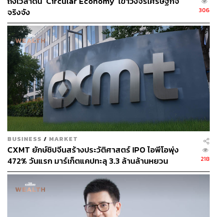
ถึงเวลาดัน ‘Circular Economy’ เข้าวงจรเศรษฐกิจ
306
จริงจัง
BUSINESS
/
MARKET
CXMT ยักษ์ชิปจีนสร้างประวัติศาสตร์ IPO ไอพีโอพุ่ง
218
472% วันแรก มาร์เก็ตแคปทะลุ 3.3 ล้านล้านหยวน