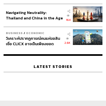
ประกาศหุ้นส่วนยุทธศาสตร์ไทย –
อินโดนีเซีย
Navigating Neutrality:
Thailand and China in the Age
164
of a New Global Order
BUSINESS
/
ECONOMIC
วิเคราะห์ปรากฏการณ์คนแห่ขอสิน
2.6K
เชื่อ CLICX อาจเป็นเพียงยอด
ภูเขาน้ำแข็ง ของปัญหาหนี้ครัว
เรือนไทยที่ถูกซุกไว้
LATEST STORIES