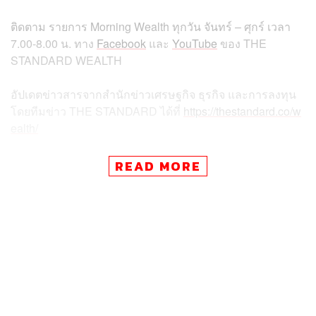
ติดตาม
รายการ
Morning Wealth
ทุกวัน
จันทร์
–
ศุกร์
เวลา
7.00-8.00
น
.
ทาง
Facebook
และ
YouTube
ของ
THE
STANDARD WEALTH
อัปเดตข่าวสารจากสำนักข่าวเศรษฐกิจ ธุรกิจ และการลงทุน
โดยทีมข่าว
THE STANDARD
ได้ที่
https://thestandard.co/w
ealth/
READ MORE
สามารถติดตาม THE STANDARD WEALTH
ผ่านแอปพลิเคชันต่างๆ ที่คุณสะดวกหรือใช้งานอยู่แล้วได้เลย