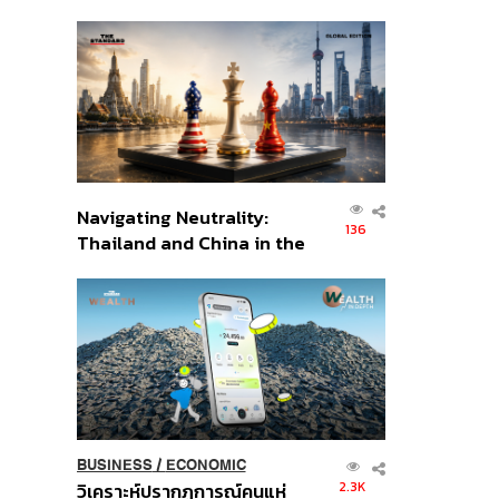
เศรษฐกิจเชิงรุก ประกาศหุ้น
ส่วนยุทธศาสตร์ไทย –
อินโดนีเซีย
Navigating Neutrality:
136
Thailand and China in the
Age of a New Global
Order
BUSINESS
/
ECONOMIC
2.3K
วิเคราะห์ปรากฏการณ์คนแห่