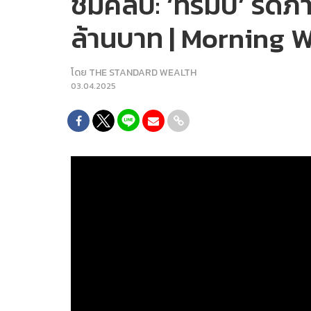
ชมคลิป: ‘ทรัมป์’ รีด
ล้านบาท | Morning W
โดย
THE STANDARD WEALTH
03.04.2025