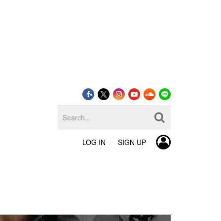
LOG IN
SIGN UP