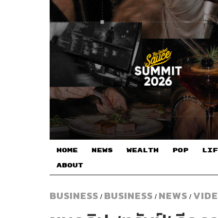
HOME
NEWS
WEALTH
POP
LIF
ABOUT
BUSINESS
BUSINESS
NEWS
VID
/
/
/