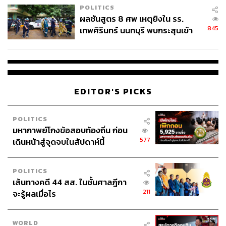
POLITICS
ผลชันสูตร 8 ศพ เหตุยิงใน รร.
845
เทพศิรินทร์ นนทบุรี พบกระสุนเข้า
จุดสำคัญ ‘ศีรษะ-หน้าอก’ ครูถูกยิง
4 นัด จากระยะไกล
EDITOR'S PICKS
POLITICS
มหากาพย์โกงข้อสอบท้องถิ่น ก่อน
577
เดินหน้าสู่จุดจบในสัปดาห์นี้
POLITICS
เส้นทางคดี 44 สส. ในชั้นศาลฎีกา
211
จะรู้ผลเมื่อไร
WORLD