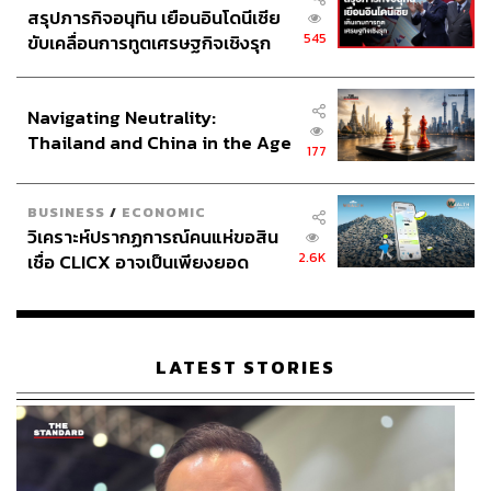
สรุปภารกิจอนุทิน เยือนอินโดนีเซีย
545
ขับเคลื่อนการทูตเศรษฐกิจเชิงรุก
ประกาศหุ้นส่วนยุทธศาสตร์ไทย –
อินโดนีเซีย
Navigating Neutrality:
Thailand and China in the Age
177
of a New Global Order
BUSINESS
/
ECONOMIC
วิเคราะห์ปรากฏการณ์คนแห่ขอสิน
2.6K
เชื่อ CLICX อาจเป็นเพียงยอด
ภูเขาน้ำแข็ง ของปัญหาหนี้ครัว
เรือนไทยที่ถูกซุกไว้
LATEST STORIES