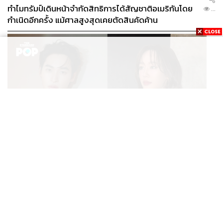
ทำไมทรัมป์เดินหน้าจำกัดสิทธิการได้สัญชาติอเมริกันโดย
...
กำเนิดอีกครั้ง แม้ศาลสูงสุดเคยตัดสินคัดค้าน
ENTERTAINMENT
เก้า นพเก้า และ พาย รินรดา เตรียมร่วมงานกันใน ‘รสกาล
...
Enchanted Taste In Time’