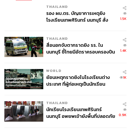
THAILAND
รอง ผบ.ตร. บัญชาการเหตุยิง
1.5K
โรงเรียนเทพศิรินทร์ นนทบุรี สั่ง
ค้นหา 2 รอบยืนยันไร้คนติดค้าง พบ
ศพปู่-ย่าที่บ้านพักผู้ก่อเหตุ
THAILAND
สื่อนอกจับตากราดยิง รร. ใน
1.4K
นนทบุรี ชี้ไทยมีอัตราครอบครองปืน
สูงในระดับต้นของภูมิภาค
WORLD
ย้อนเหตุกราดยิงในโรงเรียนต่าง
1K
ประเทศ ที่ผู้ก่อเหตุเป็นนักเรียน
THAILAND
นักเรียนโรงเรียนเทพศิรินทร์
0.9K
นนทบุรี อพยพเข้ายังพื้นที่ปลอดภัย
ชั่วคราว หลังเหตุใช้อาวุธปืนภายใน
โรงเรียนคลี่คลาย