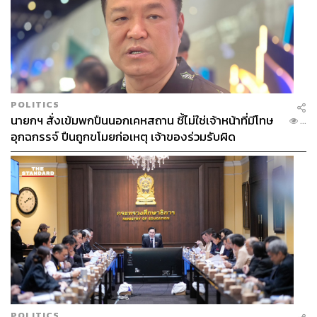
POLITICS
นายกฯ สั่งเข้มพกปืนนอกเคหสถาน ชี้ไม่ใช่เจ้าหน้าที่มีโทษ
...
อุกฉกรรจ์ ปืนถูกขโมยก่อเหตุ เจ้าของร่วมรับผิด
POLITICS