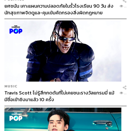
ยศชนัน เคาะแผนความปลอดภัยในรั้วโรงเรียน 90 วัน ส่ง
...
นักสุขภาพจิตดูแล-คุมเข้มคัดกรองสิ่งผิดกฎหมาย
MUSIC
Travis Scott ไม่รู้สึกกดดันที่ไม่เคยชนะรางวัลแกรมมี่ แม้
...
มีชื่อเข้าชิงมาแล้ว 10 ครั้ง