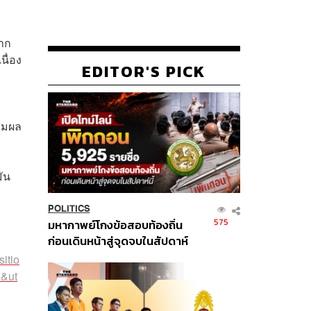
จาก
นื่อง
EDITOR'S PICK
สมผล
มัน
POLITICS
575
มหากาพย์โกงข้อสอบท้องถิ่น
ก่อนเดินหน้าสู่จุดจบในสัปดาห์
นี้
itio
n&ut