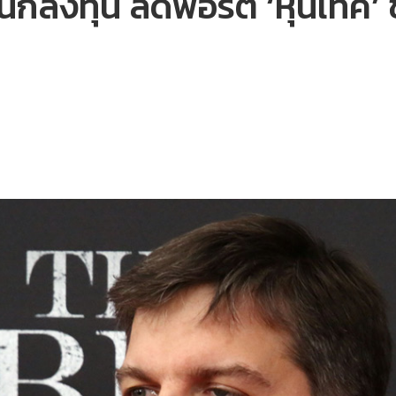
กลงทุน ลดพอร์ต ‘หุ้นเทค’ ชี