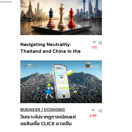
อินโดนีเซีย
Navigating Neutrality:
175
Thailand and China in the
Age of a New Global
Order
BUSINESS
/
ECONOMIC
2.6K
วิเคราะห์ปรากฏการณ์คนแห่
ขอสินเชื่อ CLICX อาจเป็น
เพียงยอดภูเขาน้ำแข็ง ของ