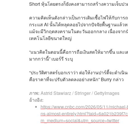
Short หุ้นโดยตรงก็ยังคงสามารถสร้างความเจ็บปว
ความคิดเห็นดังกล่าวเป็นการเติมเชื้อไฟให้กับการถกเ
กระแส AI นั้นได้หลุดลอยไปจากปัจจัยพื้นฐานแล้วหรื
แม้จะมีวิกฤตสงครามในตะวันออกกลาง เนื่องจากนัก
เทคโนโลยีขนาดใหญ่
“แนวคิดในตอนนี้คือการถือเงินสดให้มากขึ้น และ
มากกว่านี้” เบอร์รี ระบุ
“ประวัติศาสตร์บอกเราว่า ต่อให้งานปาร์ตี้จะดำเนินต
คือราคาที่จะปรับตัวลดลงอย่างหนัก” Burry กล่าว
ภาพ:
Astrid Stawiarz / Stringer / GettyImages
อ้างอิง:
https://www.cnbc.com/2026/05/11/michael-bu
ns-almost-entirely.html?taid=6a021b239
m_medium=social&utm_source=twitter