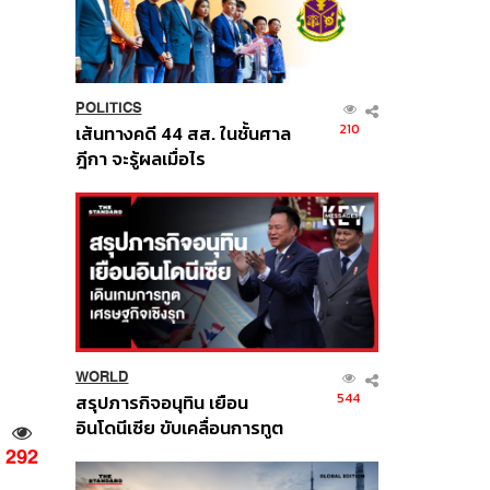
POLITICS
210
เส้นทางคดี 44 สส. ในชั้นศาล
ฎีกา จะรู้ผลเมื่อไร
WORLD
544
สรุปภารกิจอนุทิน เยือน
อินโดนีเซีย ขับเคลื่อนการทูต
เศรษฐกิจเชิงรุก ประกาศหุ้น
292
ส่วนยุทธศาสตร์ไทย –