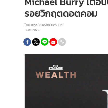
Michael Burry เตือนนั
รอยวิกฤตดอตคอม
โดย
สกุลชัย เก่งอนันตานนท์
12.05.2026