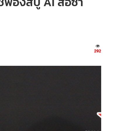
้ฟองสบู่ AI ส่อซ้ำ
292