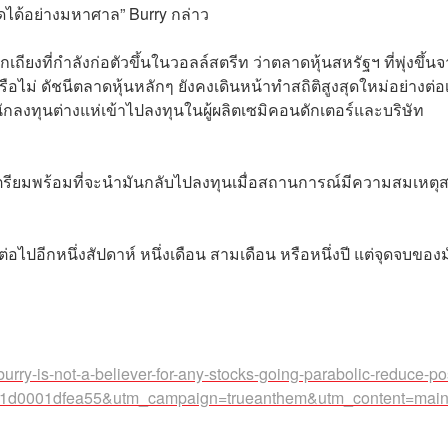
ดได้อย่างมหาศาล” Burry กล่าว
ถียงที่กำลังก่อตัวขึ้นในวอลล์สตรีท ว่าตลาดหุ้นสหรัฐฯ ที่พุ่งขึ้น
อไม่ ดัชนีตลาดหุ้นหลักๆ ยังคงเดินหน้าทำสถิติสูงสุดใหม่อย่างต่อเ
ลงทุนต่างแห่เข้าไปลงทุนในผู้ผลิตเซมิคอนดักเตอร์และบริษัท
เตรียมพร้อมที่จะนำมันกลับไปลงทุนเมื่อสถานการณ์มีความสมเหตุ
่อไปอีกหนึ่งสัปดาห์ หนึ่งเดือน สามเดือน หรือหนึ่งปี แต่จุดจบของ
rry-is-not-a-believer-for-any-stocks-going-parabolic-reduce-pos
f7c1d0001dfea55&utm_campaign=trueanthem&utm_content=mai