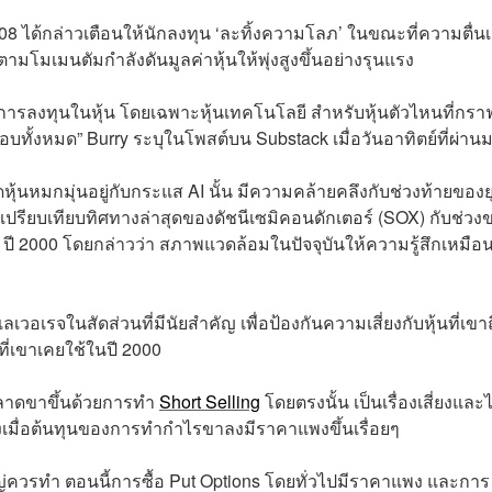
08 ได้กล่าวเตือนให้นักลงทุน ‘ละทิ้งความโลภ’ ในขณะที่ความตื่นเ
ามโมเมนตัมกำลังดันมูลค่าหุ้นให้พุ่งสูงขึ้นอย่างรุนแรง
นการลงทุนในหุ้น โดยเฉพาะหุ้นเทคโนโลยี สำหรับหุ้นตัวไหนที่กราฟ
ั้งหมด” Burry ระบุในโพสต์บน Substack เมื่อวันอาทิตย์ที่ผ่าน
ุ้นหมกมุ่นอยู่กับกระแส AI นั้น มีความคล้ายคลึงกับช่วงท้ายของย
ด้เปรียบเทียบทิศทางล่าสุดของดัชนีเซมิคอนดักเตอร์ (SOX) กับช่วง
 ปี 2000 โดยกล่าวว่า สภาพแวดล้อมในปัจจุบันให้ความรู้สึกเหมือ
วอเรจในสัดส่วนที่มีนัยสำคัญ เพื่อป้องกันความเสี่ยงกับหุ้นที่เขา
ับที่เขาเคยใช้ในปี 2000
ตลาดขาขึ้นด้วยการทำ
Short Selling
โดยตรงนั้น เป็นเรื่องเสี่ยงและไ
งเมื่อต้นทุนของการทำกำไรขาลงมีราคาแพงขึ้นเรื่อยๆ
หญ่ควรทำ ตอนนี้การซื้อ Put Options โดยทั่วไปมีราคาแพง และการ