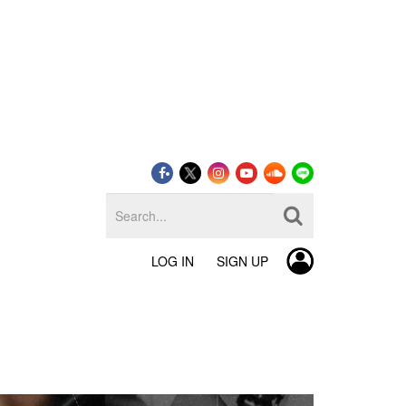
LOG IN
SIGN UP