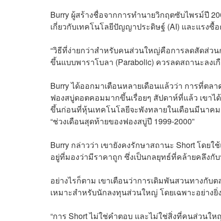
Burry ผู้สร้างชื่อจากการทำนายวิกฤตซับไพรม์ปี 20
เกี่ยวกับเทคโนโลยีปัญญาประดิษฐ์ (AI) และแรงซื้อต
“วิธีที่ง่ายกว่าสำหรับคนส่วนใหญ่คือการลดสัดส่ว
ขึ้นแบบพาราโบลา (Parabolic) ควรลดสถานะลงเกือบท
Burry ได้ออกมาเตือนหลายเดือนแล้วว่า การที่ตลาดห
ฟองสบู่ดอตคอมมากขึ้นเรื่อยๆ สัปดาห์ที่แล้ว เขาไ
ขึ้นก่อนที่หุ้นเทคโนโลยีจะพังทลายในเดือนมีนาคม
“ช่วงเดือนสุดท้ายของฟองสบู่ปี 1999-2000”
Burry กล่าวว่า เขายังคงรักษาสถานะ Short โดยใช้เลเ
อยู่ที่มองว่ามีราคาถูก ซึ่งเป็นกลยุทธ์ที่คล้ายคลึงก
อย่างไรก็ตาม เขาเตือนว่าการเดิมพันสวนทางกับ
เหมาะสำหรับนักลงทุนส่วนใหญ่ โดยเฉพาะอย่างยิ่
“การ Short ไม่ใช่คำตอบ และไม่ใช่สิ่งที่คนส่วนใ