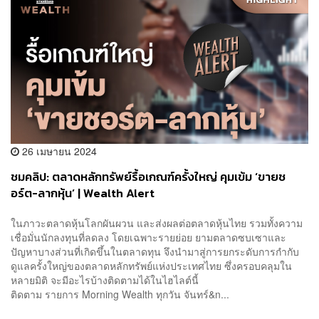
26 เมษายน 2024
ชมคลิป: ตลาดหลักทรัพย์รื้อเกณฑ์ครั้งใหญ่ คุมเข้ม ‘ขายช
อร์ต-ลากหุ้น’ | Wealth Alert
ในภาวะตลาดหุ้นโลกผันผวน และส่งผลต่อตลาดหุ้นไทย รวมทั้งความ
เชื่อมั่นนักลงทุนที่ลดลง โดยเฉพาะรายย่อย ยามตลาดซบเซาและ
ปัญหาบางส่วนที่เกิดขึ้นในตลาดทุน จึงนำมาสู่การยกระดับการกำกับ
ดูแลครั้งใหญ่ของตลาดหลักทรัพย์แห่งประเทศไทย ซึ่งครอบคลุมใน
หลายมิติ จะมีอะไรบ้างติดตามได้ในไฮไลต์นี้
ติดตาม รายการ Morning Wealth ทุกวัน จันทร์&n...