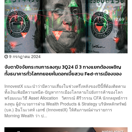
9 กรกฎาคม 2024
จับตาปัจจัยกระทบการลงทุน 3Q24 มี 3 ทางแยกต้องเผชิญ
ทั้งธนาคารทั่วโลกทยอยหั่นดอกเบี้ยสวน Fed-การเมืองของ
โลกสลับขั้ว-หุ้นสหรัฐฯ เริ่มแพง
InnovestX แนะนำว่ามีความเสี่ยงในช่วงครึ่งหลังของปีนี้ที่ต้องติดตาม
ทั้งเงินเฟ้อมีความหนืด-ปัญหาการเมืองโลกลามไปยังการค้าของโลก
พร้อมแนะวิธี Asset Allocation วิศกรณ์ คีรีวรรณ CFA นักกลยุทธ์การ
ลงทุน ผู้อำนวยการฝ่าย Wealth Products & Strategy บริษัทหลักทรัพย์
(บล.) อินโนเวสท์ เอกซ์ (InnovestX) ให้สัมภาษณ์ผ่านรายการ
Morning Wealth ว่า ป...