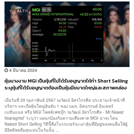
4 มีนาคม 2024
หุ้นนางงาม MGI เป็นหุ้นที่ไม่ได้รับอนุญาตให้ทำ Short Selling
ระบุหุ้นที่ได้รับอนุญาตต้องเป็นหุ้นมีขนาดใหญ่และสภาพคล่อง
สูงเท่านั้น
เมื่อวันที่ 29 กุมภาพันธ์ 2567 ณวัฒน์ อิสรไกรศีล ประธานเจ้าหน้าที่
บริหาร และถือหุ้นใหญ่อันดับ 1 ของ บมจ. มิสแกรนด์ อินเตอร์
เนชั่นแนล หรือ MGI โพสต์เฟซบุ๊ก ‘ณวัฒน์ อิสรไกรศีล - Mr.Nawat
Itsaragrisil’ ระบุว่า แผนกป้องกันความเสี่ยงคาด MGI น่าจะโดน
Naked Short Selling วิธีนี้คือโบรกเกอร์จะเอาหุ้นที่มีอยู่ของคนอื่นให้ผู้
มีอิทธิพลยืมทุบเล่นในวันนั้น ...