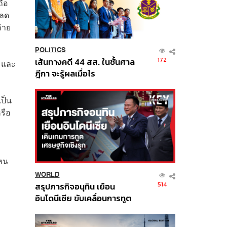
ถือ
ยลด
่าย
POLITICS
172
เส้นทางคดี 44 สส. ในชั้นศาล
้ และ
ฎีกา จะรู้ผลเมื่อไร
เป็น
รือ
ไหน
WORLD
514
สรุปภารกิจอนุทิน เยือน
อินโดนีเซีย ขับเคลื่อนการทูต
เศรษฐกิจเชิงรุก ประกาศหุ้น
ส่วนยุทธศาสตร์ไทย –