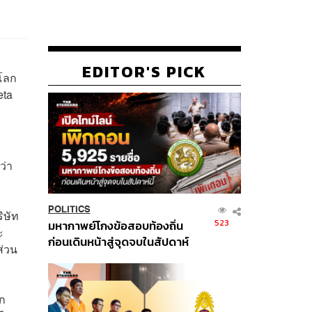
EDITOR'S PICK
่โลก
eta
ว่า
POLITICS
ิษัท
523
มหากาพย์โกงข้อสอบท้องถิ่น
ะ
ก่อนเดินหน้าสู่จุดจบในสัปดาห์
ส่วน
นี้
อก