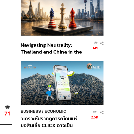
อินโดนีเซีย
Navigating Neutrality:
149
Thailand and China in the
Age of a New Global
Order
BUSINESS
/
ECONOMIC
71
2.5K
วิเคราะห์ปรากฏการณ์คนแห่
ขอสินเชื่อ CLICX อาจเป็น
เพียงยอดภูเขาน้ำแข็ง ของ