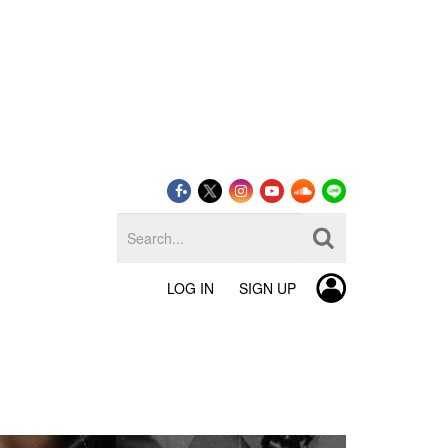
LOG IN
SIGN UP