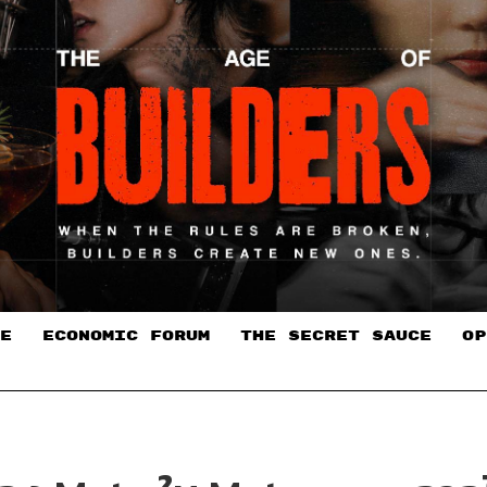
E
ECONOMIC FORUM
THE SECRET SAUCE​
OP