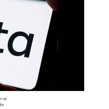
ะกาศ
ษัท