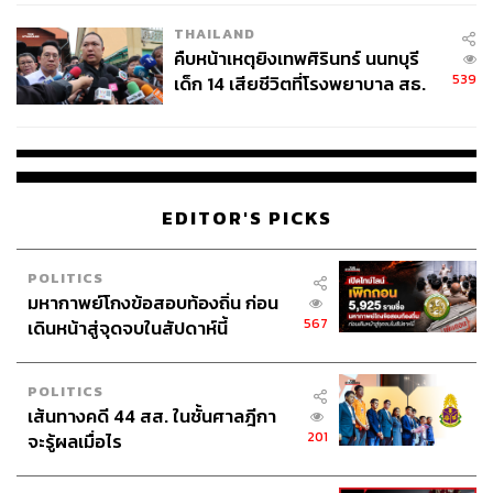
THAILAND
คืบหน้าเหตุยิงเทพศิรินทร์ นนทบุรี
539
เด็ก 14 เสียชีวิตที่โรงพยาบาล สธ.
ยืนยันครูเสียชีวิต 5 ราย เจ็บ 22
ราย
EDITOR'S PICKS
POLITICS
มหากาพย์โกงข้อสอบท้องถิ่น ก่อน
567
เดินหน้าสู่จุดจบในสัปดาห์นี้
POLITICS
เส้นทางคดี 44 สส. ในชั้นศาลฎีกา
201
จะรู้ผลเมื่อไร