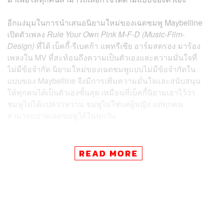
อีกแง่มุมในการนำเสนอนิยามใหม่ของเฉดชมพู Maybelline
เปิดตัวเพลง
Rule Your Own Pink M-F-D (Music-Film-
Design)
ที่ได้ เบ็คกี้-รีเบคก้า แพทรีเซีย อาร์มสตรอง มาร้อง
เพลงใน MV ที่สะท้อนถึงความเป็นตัวเองและความมั่นใจที่
ไม่มีข้อจำกัด นิยามใหม่ของเฉดชมพูแบบไม่มีข้อจำกัดใน
แบบของ Maybelline จึงมีการเพิ่มความมั่นใจและสนับสนุน
ให้ทุกคนได้เป็นตัวเองขั้นสุด เหมือนที่เบ็คกี้นิยามเอาไว้ว่า
ชมพูไม่ได้แปลว่าหวาน ชมพูไม่ใช่แค่ผู้หญิง แต่ทุกคน
สามารถปาดเฉดชมพูได้ในทุกวัน
Maybelline Super Stay Pink Mix Collection นำเสนอ Super
Stay Vinyl Ink ใหม่ 6 เฉดสี และ Super Stay Matte Ink 3 เฉด
READ MORE
สี ที่มีทั้งเนื้อแมตต์สุดว้าวและฉ่ำวาว ติดทนนานถึง 16
ชั่วโมงเลยทีเดียว