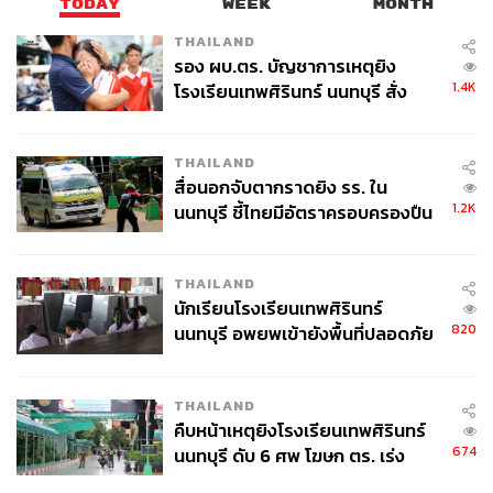
TODAY
WEEK
MONTH
2.9K
THAILAND
รอง ผบ.ตร. บัญชาการเหตุยิง
1.4K
โรงเรียนเทพศิรินทร์ นนทบุรี สั่ง
ABOUT THE AUTHOR
ค้นหา 2 รอบยืนยันไร้คนติดค้าง พบ
ศพปู่-ย่าที่บ้านพักผู้ก่อเหตุ
ภูริตา บุญล้อม
THAILAND
Beauty Editor | THE STANDARD LIFE
สื่อนอกจับตากราดยิง รร. ใน
1.2K
นนทบุรี ชี้ไทยมีอัตราครอบครองปืน
สูงในระดับต้นของภูมิภาค
THAILAND
นักเรียนโรงเรียนเทพศิรินทร์
820
นนทบุรี อพยพเข้ายังพื้นที่ปลอดภัย
ชั่วคราว หลังเหตุใช้อาวุธปืนภายใน
โรงเรียนคลี่คลาย
THAILAND
คืบหน้าเหตุยิงโรงเรียนเทพศิรินทร์
674
นนทบุรี ดับ 6 ศพ โฆษก ตร. เร่ง
สอบปมขโมยปืนปู่ก่อเหตุ