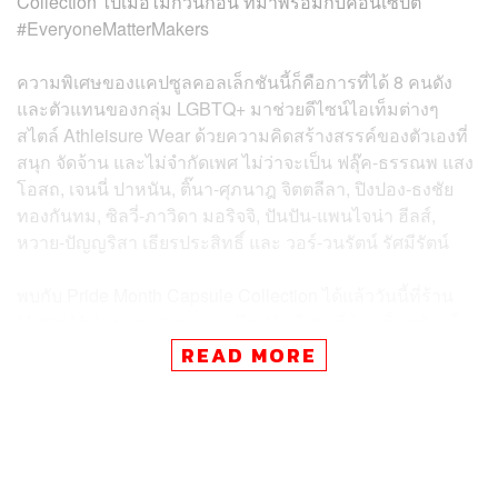
Collection ไปเมื่อไม่กี่วันก่อน ที่มาพร้อมกับคอนเซ็ปต์
#EveryoneMatterMakers
ความพิเศษของแคปซูลคอลเล็กชันนี้ก็คือการที่ได้ 8 คนดัง
และตัวแทนของกลุ่ม LGBTQ+ มาช่วยดีไซน์ไอเท็มต่างๆ
สไตล์
Athleisure Wear
ด้วยความคิดสร้างสรรค์ของตัวเองที่
สนุก จัดจ้าน และไม่จำกัดเพศ ไม่ว่าจะเป็น
ฟลุ๊ค-ธรรณพ แสง
โอสถ, เจนนี่ ปาหนัน, ติ๊นา-ศุภนาฎ จิตตลีลา, ปิงปอง-ธงชัย
ทองกันทม, ซิลวี่-ภาวิดา มอริจจิ, ปันปัน-แพนไจน่า ฮีลส์,
หวาย-ปัญญริสา เธียรประสิทธิ์ และ วอร์-วนรัตน์ รัศมีรัตน์
พบกับ
Pride Month Capsule Collection ได้แล้ววันนี้ที่ร้าน
Matter Makers ทุกสาขา และป๊อปอัพพิเศษที่ห้าง
เซ็นทรัล เอ็ม
บาสซี
READ MORE