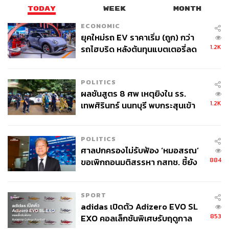
TODAY
WEEK
MONTH
ECONOMIC
ยุคใหม่รถ EV ราคาเริ่ม (ถูก) กว่า
1.2K
รถไฮบริด หลังต้นทุนแบตเตอรี่ลด
ลง - จีนแห่บุกตลาดเกิดใหม่
POLITICS
ผลชันสูตร 8 ศพ เหตุยิงใน รร.
1.2K
เทพศิรินทร์ นนทบุรี พบกระสุนเข้า
จุดสำคัญ ‘ศีรษะ-หน้าอก’ ครูถูกยิง
4 นัด จากระยะไกล
POLITICS
ศาลปกครองไม่รับฟ้อง ‘หมอสรณ’
884
ขอเพิกถอนมติสรรหา กสทช. ชี้ยัง
ไม่ใช่ผู้เดือดร้อนเสียหาย
ภาพ:
Matter Makers
SPORT
TAGS:
แบรนด์แฟชั่น
Matter Makers
Pride Month
adidas เปิดตัว Adizero EVO SL
853
EXO คอลเล็กชันพิเศษรับฤดูกาล