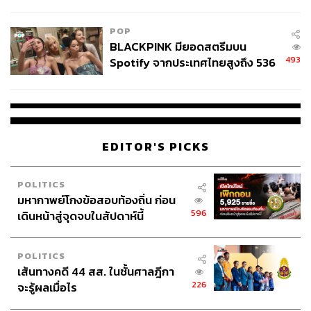
College Football
POP
BLACKPINK มียอดสตรีมบน
493
Spotify จากประเทศไทยสูงถึง 536
ล้านครั้ง ตลอด 10 ปีที่ผ่านมา
115
ABOUT THE AUTHOR
EDITOR'S PICKS
คริสตอฟเฟอร์ สเวนซัน
บรรณาธิการแฟชั่นและคัลเจอร์ต่างประเทศ
POLITICS
ประจำสำนักข่าว THE STANDARD
มหากาพย์โกงข้อสอบท้องถิ่น ก่อน
596
เดินหน้าสู่จุดจบในสัปดาห์นี้
POLITICS
เส้นทางคดี 44 สส. ในชั้นศาลฎีกา
226
จะรู้ผลเมื่อไร