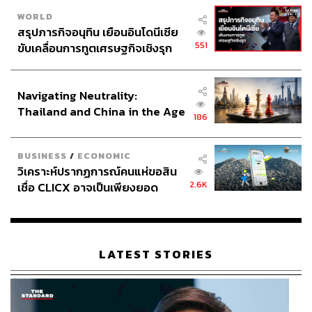
WORLD
สรุปภารกิจอนุทิน เยือนอินโดนีเซีย
551
ขับเคลื่อนการทูตเศรษฐกิจเชิงรุก
ประกาศหุ้นส่วนยุทธศาสตร์ไทย –
อินโดนีเซีย
Navigating Neutrality:
Thailand and China in the Age
186
of a New Global Order
BUSINESS
/
ECONOMIC
วิเคราะห์ปรากฏการณ์คนแห่ขอสิน
2.6K
เชื่อ CLICX อาจเป็นเพียงยอด
ภูเขาน้ำแข็ง ของปัญหาหนี้ครัว
เรือนไทยที่ถูกซุกไว้
LATEST STORIES