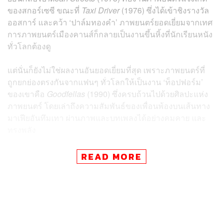
ของสกอร์เซซี ขณะที่
Taxi Driver
(1976) ซึ่งได้เข้าชิงรางวัล
ออสการ์ และคว้า ‘ปาล์มทองคำ’ ภาพยนตร์ยอดเยี่ยมจากเทศ
การภาพยนตร์เมืองคานส์ก็กลายเป็นงานขึ้นหิ้งที่นักเรียนหนัง
ทั่วโลกต้องดู
แต่นั่นก็ยังไม่ใช่ผลงานอันยอดเยี่ยมที่สุด เพราะภาพยนตร์ที่
ถูกยกย่องตรงกันจากแฟนๆ ทั่วโลกให้เป็นงาน ‘ท็อปฟอร์ม’
ของเขาคือ
Goodfellas
(1990) ซึ่งครบถ้วนไปด้วยศิลปะแห่ง
ภาพยนตร์ โดยเล่าถึงความสัมพันธ์ของเพื่อนพ้องบนเส้นทาง
มาเฟียอันทึมเทา ผ่านภาพและบทเพลงได้อย่างคมคาย และ
ทรงพลัง
หนึ่งในซีนเด่นที่ถูกจดจำคือฉากที่ จิมมี่ (โรเบิร์ต เดอ นีโร) ซึ่ง
READ MORE
กำลังจ้องมองตัวละคร เรย์ ลิออตตา โดยมีเนื้อเพลง
Sunshine of Your Love
ของวง Cream บรรเลงคลอสอดรับ
อย่างถูกจังหวะ มันคือศิลปะของการผสมผสานระหว่างภาพ
และบทเพลงที่ยอดเยี่ยม