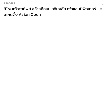
SPORT
ฮิโระ แก้วตาทิพย์ สร้างชื่อบนเวทีเอเชีย คว้าแชมป์ฟิกเกอร์
...
สเกตติ้ง Asian Open
News
Wealth
Pop
Podcast
Video
Now
Opinion
Careers
Events
Privacy
About
Contact
Policy
FOR
ADVERTISING
MEMBERSHIP