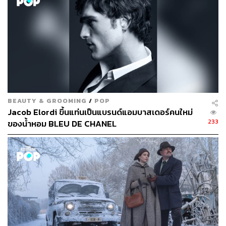
1
TAGS:
Martin Scorsese
The Wolf of Wall Street
BEAUTY & GROOMING
/
POP
Jacob Elordi ขึ้นแท่นเป็นแบรนด์แอมบาสเดอร์คนใหม่
233
ของน้ำหอม BLEU DE CHANEL
359
ABOUT THE AUTHOR
เก้า มีนานนท์
บรรณาธิการคัลเจอร์ สำนักข่าว THE
STANDARD