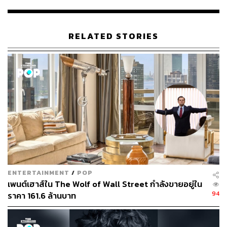
ภาพยนตร์ยอดเยี่ยม)
The Age of Innocence
(1993),
Casino
(1995),
The Aviator
(2004),
Shutter Island
(2010),
Hugo
(2011) และ
The Wolf of Wall Street
(2013) ฯลฯ
RELATED STORIES
ขณะเดียวกันปีนี้ในวัย 76 ปีเต็ม (เกิดวันที่ 17 พฤศจิกายน
1942) ‘มาร์ตี้’ มาร์ติน สกอร์เซซี ก็ยังคงสร้างงานภาพยนตร์
อันเป็นงานที่รักอย่างไม่เคย #หมดpassion ดั่งประโยคที่เขา
เคยพูดไว้ในช่วงที่หนังเข้าฉายว่า My whole life has been
movies and religion. That’s it. Nothing else.
“ทั้งชีวิตของผมมีแค่หนังและศาสนาแค่นั้นแหละ ไม่มีอะไร
อีกแล้ว” และเราคิดว่าผู้ชายประเภทเขานี่แหละ ที่ทำให้แฟน
หนังคิดว่าคงจะทำหนังไปจนวาระสุดท้ายตราบเท่าที่ยังมีแรง
และลมหายใจ
ENTERTAINMENT
/
POP
เพนต์เฮาส์ใน The Wolf of Wall Street กำลังขายอยู่ใน
พิสูจน์อักษร:
ภาวิกา ขันติศรีสกุล
94
ราคา 161.6 ล้านบาท
ขอบคุณภาพจาก:
www.realclearlife.com/history/director-martin-scorses
e-gets-major-retrospective-museum-moving-image/#