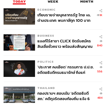
TODAY
WEEK
MONTH
ECONOMIC
เทียบรายจ่ายบุคลากรรัฐ ไทย vs.
1K
ต่างประเทศ: พบภาษีทุก 100 บาท
ของคนไทยใช้ไปกับข้าราชการเฉียด
40 บาท
BUSINESS
แบงก์ไร้สาขา CLICX ปิดรับสมัคร
840
สินเชื่อชั่วคราว พร้อมส่งสัญญาณ
เตือนกลุ่มกู้เงินผิดวัตถุประสงค์-ให้
ข้อมูลเท็จ เตรียมดำเนินคดีเด็ดขาด
POLITICS
‘ประภาศ คงเอียด’ กรรมการ ป.ป.ช.
556
อดีตอธิบดีกรมธนารักษ์ ถึงแก่
อนิจกรรม
THAILAND
กองปราบฯ สอบเข้ม ‘อดีตอธิบดี
484
สถ.’ คดีทุจริตสอบท้องถิ่น แจ้ง 6
ข้อหาหนัก จ่อชง ป.ป.ช. 12 ส.ค. นี้