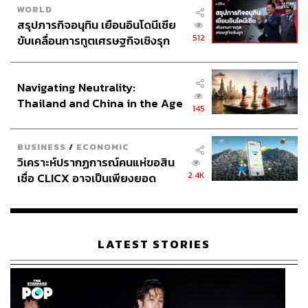
WORLD
สรุปภารกิจอนุทิน เยือนอินโดนีเซีย
512
ขับเคลื่อนการทูตเศรษฐกิจเชิงรุก
ประกาศหุ้นส่วนยุทธศาสตร์ไทย –
อินโดนีเซีย
Navigating Neutrality:
Thailand and China in the Age
145
of a New Global Order
BUSINESS
/
ECONOMIC
วิเคราะห์ปรากฏการณ์คนแห่ขอสิน
2.4K
เชื่อ CLICX อาจเป็นเพียงยอด
ภูเขาน้ำแข็ง ของปัญหาหนี้ครัว
เรือนไทยที่ถูกซุกไว้
LATEST STORIES