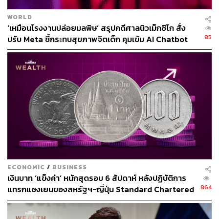
คร่าวๆ ว่าน่าจะมีคนอินเดียนที่จบชีวิตจากการถูกฆ่าในหลาก
WORLD
หลายรูปแบบ (ยิงทิ้งจนถึงวางยาพิษ) นับร้อยๆ คน
‘เหมือนโรงงานปล่อยมลพิษ’ สรุปคดีศาลนิวเม็กซิโก สั่ง
85
ปรับ Meta ชี้กระทบสุขภาพจิตเด็ก คุมเข้ม AI Chatbot
ประโยคที่ฟังแล้วน่าตกใจของ David Grann ผู้เขียนหนังสือที่
เป็นคนเปิดเผยเหตุโศกนาฏกรรมที่เกิดขึ้น ได้แก่ตอนที่เขา
บอกว่า เบื้องต้นเขาคิดว่าตัวเองกำลังสืบหาบุคคลที่เกี่ยวข้อง
กับเหตุอุกอาจที่เกิดขึ้น แต่ยิ่งสาวลึกลงไปเรื่อยๆ คำถามก็
เปลี่ยนจาก ‘มีใครบ้างที่เกี่ยวข้อง’ กลายเป็น ‘มีใครบ้าง (วะ) ที่
ไม่เกี่ยวข้อง’ ไม่โดยตรงก็โดยอ้อม
ECONOMIC
/
BUSINESS
เงินบาท ‘แข็งค่า’ หนักสุดรอบ 6 สัปดาห์ หลังปฏิบัติการ
864
แทรกแซงเยนของสหรัฐฯ-ญี่ปุ่น Standard Chartered
เปิดเป้าสิ้นปีนี้จ่อแข็งต่อแตะ 32.50 บาทต่อดอลลาร์