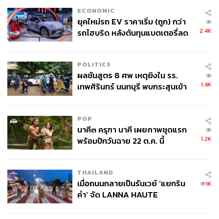
คนดูรับรู้ เจ้าหน้าที่ท้องถิ่นไม่เคยเข้าไปสอบสวนการตายที่น่า
ECONOMIC
ฉงนสนเท่ห์ด้วยประการทั้งปวง
ยุคใหม่รถ EV ราคาเริ่ม (ถูก) กว่า
2.4K
รถไฮบริด หลังต้นทุนแบตเตอรี่ลด
ลง - จีนแห่บุกตลาดเกิดใหม่
POLITICS
ผลชันสูตร 8 ศพ เหตุยิงใน รร.
1.4K
เทพศิรินทร์ นนทบุรี พบกระสุนเข้า
จุดสำคัญ ‘ศีรษะ-หน้าอก’ ครูถูกยิง
4 นัด จากระยะไกล
POP
นาคี๓ ครุฑา นาคี เผยภาพชุดแรก
1.2K
พร้อมปักวันฉาย 22 ต.ค. นี้
THAILAND
ภาพ: Paramount Pictures
เมื่อถนนกลายเป็นรันเวย์ ‘แยกริน
1K
คำ’ จัด LANNA HAUTE
ใครที่ได้อ่านหนังสือของ Grann และดูหนังของ Scorsese
COUTURE กลางสายฝน
คงจะมองเห็นได้ชัดแจ้งว่ามุมมองในการเล่าไม่เหมือนกัน