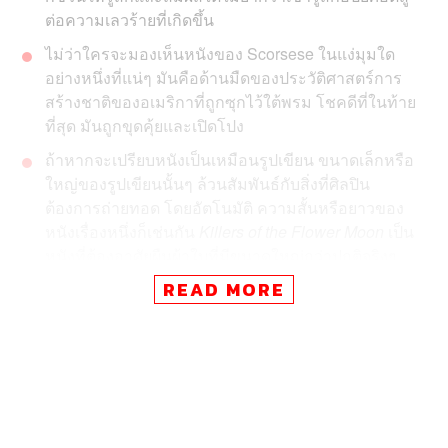
ต่อความเลวร้ายที่เกิดขึ้น
ไม่ว่าใครจะมองเห็นหนังของ Scorsese ในแง่มุมใด
อย่างหนึ่งที่แน่ๆ มันคือด้านมืดของประวัติศาสตร์การ
สร้างชาติของอเมริกาที่ถูกซุกไว้ใต้พรม โชคดีที่ในท้าย
ที่สุด มันถูกขุดคุ้ยและเปิดโปง
ถ้าหากจะเปรียบหนังเป็นเหมือนรูปเขียน ขนาดเล็กหรือ
ใหญ่ของรูปเขียนนั้นๆ ล้วนสัมพันธ์กับสิ่งที่ศิลปิน
ต้องการถ่ายทอด โดยอัตโนมัติ ความสั้นหรือยาวของ
หนังเรื่องหนึ่งก็เช่นกัน
Killers of the Flower Moon
เป็น
หนังที่ต้องอาศัยผืนผ้าใบที่มีขนาดใหญ่กว่าปกติจริงๆ
เพราะสิ่งที่บอกเล่าไม่ได้เป็นแค่โศกนาฏกรรมส่วน
READ MORE
บุคคล หรือแม้กระทั่งของชนเผ่าโอเซจเพียงลำพัง
ภาพยนตร์เป็นหลายสิ่งหลายอย่างในเวลาเดียวกัน ความ
บันเทิง การบอกเล่าเรื่องราว การเปิดโปงความเป็นจริง บันทึก
ความทรงจำ อุทาหรณ์เตือนสติคนดู ฯลฯ