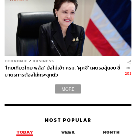
ภาพ: Paramount Pictures
สำหรับใครที่ยังไม่รู้ตื้นลึกหนาบาง ต้นสายปลายเหตุของ
Killers of the Flower Moon
โยงกลับไปเมื่อครั้งที่คนอินเดีย
นพื้นเมือง ซึ่งก็รู้ๆ กันอยู่ว่าเป็นเจ้าของประเทศตัวจริง ถูกคน
ขาวไล่ที่อยู่อาศัยดั้งเดิมและกวาดต้อนไปอยู่ในพื้นที่รกร้าง
ว่างเปล่าซึ่งถูกเรียกว่าเขตสงวนของชาวอินเดียน วันดีคืนดี
ECONOMIC
/
BUSINESS
พื้นที่ไร้มูลค่าเหล่านั้นกลับเก็บกักน้ำมันดิบมหาศาล และนั่น
‘ไทยเที่ยวไทย พลัส’ ยังไม่เข้า ครม. ‘ศุภจี’ เผยรอลุ้นงบ ชี้
203
มาตรการต้องไม่กระจุกตัว
คือตอนที่เงินทองไหลมาเทมา อันส่งผลให้ชาวอินเดียนเผ่าโอ
เซจกลายเป็นกลุ่มคนที่ได้ชื่อว่าร่ำรวยที่สุดในโลก
MORE
เทียบบัญญัติไตรยางศ์ง่ายๆ ถ้าหากคนขาวฐานะดีมีรถยนต์
หนึ่งคันในช่วงต้นศตวรรษที่ 20 เศรษฐีชาวโอเซจก็จะมีรถ
เป็นสิบคัน หรือกระทั่งเครื่องบินส่วนตัว นั่นคือตอนที่คนขาว
พากันมาญาติดีด้วยทุกรูปแบบ และสิ่งที่ติดตามมาก็คือเหตุ
MOST POPULAR
ฆาตกรรมและความตายก่อนวัยอันควรของเหล่าเศรษฐีป้าย
แดงที่กลายเป็นปริศนา ซึ่งจากที่หนังของ Scorsese เกริ่นให้
TODAY
WEEK
MONTH