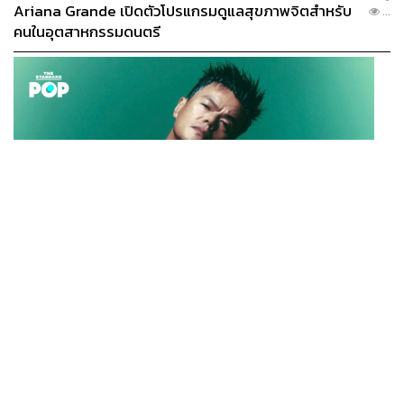
Ariana Grande เปิดตัวโปรแกรมดูแลสุขภาพจิตสำหรับ
...
คนในอุตสาหกรรมดนตรี
ภาพ: Paramount Pictures
ตัวละครที่หยั่งตื้นลึกได้ง่ายกว่าก็คือ Ernest ผู้ซึ่งในเบื้องต้น
เขาก็เป็นเพียงแค่มือไม้ของ Hale และแผนการของเขาตามที่
ผู้เป็นลุงมอบหมายก็คือหาทางทำให้ตัวเขาในฐานะคู่สมรส
ของ Mollie เป็นผู้รับมรดกบ่อน้ำมันแต่เพียงผู้เดียว แต่ก็นั่น
K-POP
แหละ สิ่งที่เรียกว่า Dilemma หรือภาวะกลืนไม่เข้าคายไม่
JYP จ่ายเงินกว่า 46 ล้านบาทต่อปี สำหรับการทำโรงอาหา
...
ออกของตัวละครก็คือการที่เจ้าตัวตระหนักได้ว่าความ
รออร์แกนิกในบริษัท
สัมพันธ์ระหว่างเขากับ Mollie เป็นเรื่องซีเรียสจริงจัง และตรง
ไหนสักแห่งแถวนี้ที่ห้วงคำนึงของตัวละครกลายเป็นสมรภูมิสู้
รบที่ดุเดือดเลือดพล่านระหว่างความรัก ความภักดี และการ
ทรยศหักบุญผู้มีพระคุณ และสถานการณ์สำหรับตัว Ernest ก็