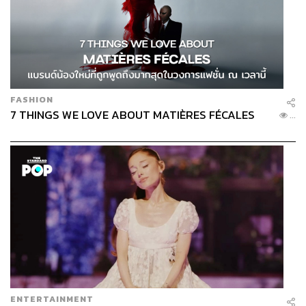
นี้อย่างเงียบๆ ในลักษณะไม่ต่างจากผีดิบดูดเลือด และด้วยวิธี
การสร้างคาแรกเตอร์ที่มีแง่มุมหลากหลายซ้อนทับในคน
เดียวกัน บวกกับอานิสงส์จากการแสดงที่จัดจ้านของ Robert
De Niro บุคลิกที่ขัดแย้งราวฟ้ากับเหว นรกกับสวรรค์ คนบาป
กับนักบุญ ก็กลับหลอมรวมเป็นหนึ่งเดียวอย่างกลมกลืน
FASHION
ข้อสำคัญ William Hale ไม่เหมือนตัวร้ายในหนังนับไม่ถ้วนที่
7 THINGS WE LOVE ABOUT MATIÈRES FÉCALES
...
พอถึงม้วนสุดท้าย พวกเขามักสูญเสียการสำรวมและเป็น
ปีศาจร้ายในชั่วพริบตา ทว่าจากที่หนังบอกเล่า เขาก็ยังคง
สวมบทมิตรที่แนบแน่นของชาวโอเซจไม่เสื่อมคลาย และทิ้ง
คำถามในห้วงคำนึงคนดูตลอดกาลว่า ความปรารถนาดีเหล่า
นั้นมีสัดส่วนของความจริงแท้แค่ไหน
ENTERTAINMENT