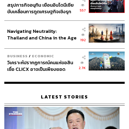
เวลา แต่บทสนทนาลับหลังระหว่างเขากับ Ernest ก็เผยให้คน
สรุปภารกิจอนุทิน เยือนอินโดนีเซีย
ดูได้เห็นธาตุแท้ของตัวละคร ตลกร้ายสุดๆ ก็คือ พวกเขา
557
ขับเคลื่อนการทูตเศรษฐกิจเชิงรุก
ไม่ใช่คนขาวกลุ่มเดียวที่รุมทึ้งและฉกฉวยประโยชน์จากเหยื่อ
ประกาศหุ้นส่วนยุทธศาสตร์ไทย –
เคราะห์ร้ายที่น่าเวทนา และข้อมูลที่หนังระบุว่าบรรดาพี่สาว
อินโดนีเซีย
น้องสาวของ Mollie ล้วนแต่งงานกับคนขาว (ที่หวังตกถัง
Navigating Neutrality:
ข้าวสาร) ก็ตอกย้ำถึงความไม่ชอบมาพากลที่เกิดขึ้น
Thailand and China in the Age
192
of a New Global Order
BUSINESS
/
ECONOMIC
วิเคราะห์ปรากฏการณ์คนแห่ขอสิน
2.7K
เชื่อ CLICX อาจเป็นเพียงยอด
ภูเขาน้ำแข็ง ของปัญหาหนี้ครัว
เรือนไทยที่ถูกซุกไว้
LATEST STORIES