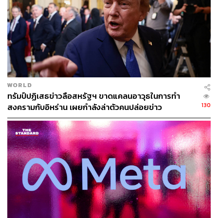
WORLD
ทรัมป์ปฏิเสธข่าวลือสหรัฐฯ ขาดแคลนอาวุธในการทำ
หนังสือ
Killers of the Flower Moon: The Osage Murders
130
สงครามกับอิหร่าน เผยกำลังล่าตัวคนปล่อยข่าว
and the Birth of the FBI
โดย David Grann
ภาพ: Amazon
แต่ไม่ว่าใครจะมองเห็นหนังของ Scorsese ในแง่มุมใด อย่าง
หนึ่งที่แน่ๆ มันคือด้านมืดของประวัติศาสตร์การสร้างชาติ
ของอเมริกาที่ถูกซุกไว้ใต้พรม โชคดีที่ในท้ายที่สุด มันถูกขุด
คุ้ยและเปิดโปง และนั่นคือตอนที่ต้องเรียกว่า ‘กรุแตก’ เพราะ
แง่มุมที่ใครต่อใครนึกไม่ถึงก็คือดีกรีความร้ายแรงของ
เหตุการณ์ที่เกิดขึ้นอย่างต่อเนื่อง (ทศวรรษ 1910-1930) เป็น
ระบบและขบวนการ และตามที่เอ่ยก่อนหน้า ประมาณการกัน