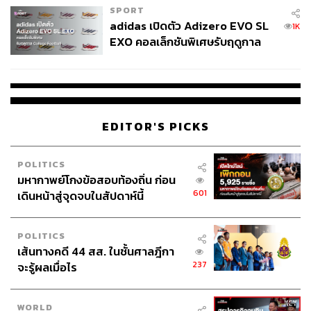
SPORT
ด้วยความที่ฉบับหนังสือเป็น Non-fiction ลักษณะการนำเสนอ
adidas เปิดตัว Adizero EVO SL
1K
จึงเป็นเหมือนการนำรูปคดีมาถ่ายทอดในลักษณะพรรณนา
EXO คอลเล็กชันพิเศษรับฤดูกาล
โวหาร และคนอ่านถูกย้ำเตือนตลอดเวลาว่าทั้งหมดเป็นเรื่อง
College Football
จริงด้วยการแทรกรูปภาพของตัวบุคคลจริงและเหตุการณ์จริง
ที่เกิดขึ้น ข้อที่ควรระบุเพิ่มเติมก็คือท่อนสร้อยของชื่อหนังสือ
อันได้แก่ The Osage Murders and the Birth of the FBI ก็
บอกโต้งๆ ว่า การฆ่าแกงครั้งมโหฬารนี้มีส่วนสถาปนาหน่วย
EDITOR'S PICKS
สอบสวนกลางที่ใครๆ ก็รู้จักในชื่อ FBI
หนังของ Scorsese เน้นหนักที่ความสัมพันธ์ระหว่าง Ernest
POLITICS
มหากาพย์โกงข้อสอบท้องถิ่น ก่อน
Burkhart (Leonardo DiCaprio) หนุ่มผิวขาวนักแสวงโชค กับ
601
เดินหน้าสู่จุดจบในสัปดาห์นี้
Mollie Burkhart (Lily Gladstone ในบทบาทที่น่าจดจำ) หญิง
สาวชาวโอเซจผู้ซึ่งเป็นหนึ่งในทายาทผลประโยชน์อันมั่งคั่ง
ข้อที่ควรระบุอย่างทันท่วงทีก็คือ Ernest เป็นหลานชายของ
POLITICS
William King Hale (Robert De Niro) นักธุรกิจที่กว้างขวาง
เส้นทางคดี 44 สส. ในชั้นศาลฎีกา
และได้รับการนับหน้าถือตาของชุมชน และขณะที่เบื้องหน้า
237
จะรู้ผลเมื่อไร
เขาแสดงออกว่าเป็นพรรคพวกเดียวกับชาวโอเซจ พูดภาษา
พื้นเมืองได้ และเข้าร่วมในพิธีกรรมของคนเหล่านั้นตลอด
WORLD