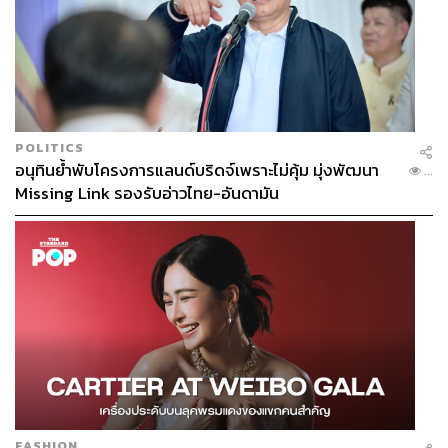
ภาพ: Paramount Pictures
แต่ก็นั่นแหละ ฉากที่หนังสาธยายให้เห็นพฤติกรรมหาเศษหา
เลยจากคนอินเดียนของคนขาวจนหยดสุดท้าย ได้แก่ตอนที่
Ernest พระเอกของเรามาขอให้สัปเหร่อผิวขาวละเว้นการ
ปลดทรัพย์ของน้องเมียชาวอินเดียนของเขาสักราย (​ซึ่งดู
POLITICS
เหมือนเป็นธรรมเนียมปฏิบัติลับหลังเจ้าภาพ) ก่อนพบว่าหมอ
อนุทินย้ำพับโครงการแลนด์บริดจ์เพราะไม่คุ้ม มุ่งพัฒนา
...
นั่นชาร์จค่าโลงศพแบบขูดเลือดซิบๆ และในทันทีที่ความหน้า
Missing Link รองรับอ่าวไทย-อันดามัน
เลือดของเขาถูกทักท้วง ใครคนนั้นก็ตอกกลับราวๆ ว่า ‘นี่
ไม่ใช่เงินของเอ็ง’ และ ‘ข้าซึ่งทำมาหากินด้วยหยาดเหงื่อและ
แรงงานก็สมควรเก็บเกี่ยวดอกผลเหมือนกับที่พระคัมภีร์บอก
ไว้’ พร้อมกับยิงคำถามที่ทำให้พระเอกพูดไม่ออก ‘ครั้งสุดท้าย
ที่เอ็งเห็นพวกโอเซจทำมาหากินคือตอนไหนวะ’ ซึ่งไม่มากไม่
น้อย มันบอกโดยอ้อมถึงทัศนคติของคนขาวต่อชาวอินเดียน
ข้อสำคัญ เขาไม่ได้คิดว่าตัวเองทำอะไรผิด เพราะถ้อยคำใน
ไบเบิลก็ให้อนุญาตไว้แล้ว
FASHION