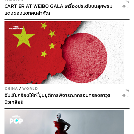
CARTIER AT WEIBO GALA เครื่องประดับบนลุคพรม
...
แดงของแขกคนสำคัญ
ภาพ: Paramount Pictures
ในทำนองเดียวกับหนังแทบทุกเรื่องของ Scorsese ก็ว่าได้ที่
พล็อตไม่ใช่เสาหลักเพียงหนึ่งเดียว หากได้แก่การพาคนดูไป
สำรวจบุคลิกตัวละคร หรือที่เรียกว่า Character Study ตัว
ละครที่อยู่ใน ‘ระยะชัด’ ในที่นี้มีด้วยกันสามคน หนึ่งก็คือ
William Hale ผู้ซึ่งเจตนารมณ์อันเปล่าเปลือยล่อนจ้อนถูก
CHINA
/
WORLD
จีนเรียกร้องให้ญี่ปุ่นยุติการพิจารณาครอบครองอาวุธ
เปิดโปงตั้งแต่ชั่วโมงแรก หรือว่าไปแล้ว Hale ก็เป็นแบบฉบับ
...
นิวเคลียร์
ของนักการเมืองที่ด้านหนึ่งสร้างฐานเสียงให้กับตัวเองใน
ฐานะ ‘สหายผู้เต็มเปี่ยมไปด้วยความปรารถนาดีต่อชาวอินเดีย
น’
แต่อีกด้านหนึ่งก็ดำเนินแผนสวาปามผลประโยชน์ของชนกลุ่ม