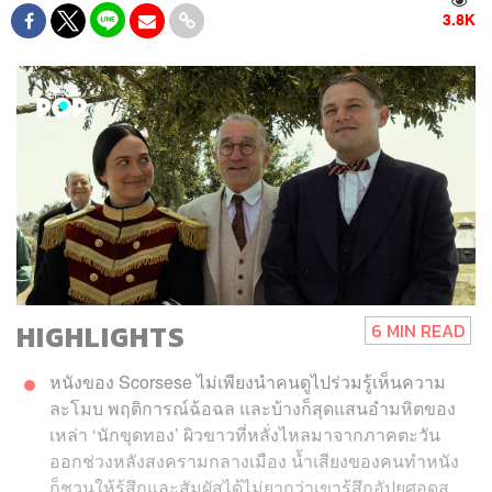
3.8K
HIGHLIGHTS
6 MIN READ
หนังของ Scorsese ไม่เพียงนำคนดูไปร่วมรู้เห็นความ
ละโมบ พฤติการณ์ฉ้อฉล และบ้างก็สุดแสนอำมหิตของ
เหล่า ‘นักขุดทอง’ ผิวขาวที่หลั่งไหลมาจากภาคตะวัน
ออกช่วงหลังสงครามกลางเมือง น้ำเสียงของคนทำหนัง
ก็ชวนให้รู้สึกและสัมผัสได้ไม่ยากว่าเขารู้สึกอัปยศอดสู