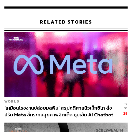
Model ร้านขนาดเล็กประมาณ 85 ตารางเมตร เน้นเมนูที่รับ
ประทานง่ายและรวดเร็ว เจาะกลุ่มคนทำงานและลูกค้าที่มา
คนเดียว โดยเริ่มนำร่องที่โครงการเซ็นทรัลพาร์ค
RELATED STORIES
ส่วน Smart Model เป็นร้านขนาดกลางประมาณ 120 ตาราง
เมตร รองรับการขยายสาขาไปยังคอมมูนิตี้มอลล์ เพื่อตอบ
โจทย์ผู้บริโภคที่ต้องการหลีกเลี่ยงปัญหาการจราจร และ Late
Night Model เป็นร้านเปิดดึกให้บริการถึงตี 2 หรือตี 5 พร้อม
บุฟเฟต์ราคาเริ่มต้นราว 459 บาทหลังเวลา 21.00 น. เพื่อเจาะ
กลุ่มคนนอนดึก
เรืองชายย้ำว่า แม้ตลาดร้านอาหารจะเต็มไปด้วยผู้เล่นที่ใช้
กลยุทธ์ราคาดึงดูดลูกค้า แต่บาร์บีคิวพลาซ่าจะไม่ลงไป
แข่งขันในสงครามราคา และไม่มีแผนเปิดแบรนด์บุฟเฟต์
WORLD
ราคาต่ำระดับ 200 บาท เพราะมองว่าการแข่งขันในอนาคต
‘เหมือนโรงงานปล่อยมลพิษ’ สรุปคดีศาลนิวเม็กซิโก สั่ง
ไม่ใช่เรื่องราคาเพียงอย่างเดียว แต่เป็นการตอบสนองความ
29
ปรับ Meta ชี้กระทบสุขภาพจิตเด็ก คุมเข้ม AI Chatbot
คาดหวังของลูกค้าที่เปลี่ยนไปให้ได้มากกว่า
ดังนั้น บริษัทจึงเลือกใช้กลยุทธ์ Value for Money โดยให้