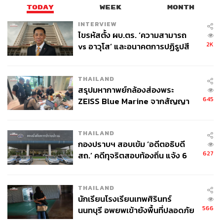
TODAY
WEEK
MONTH
INTERVIEW
ไขรหัสตั้ง ผบ.ตร. ‘ความสามารถ
2K
vs อาวุโส’ และอนาคตการปฏิรูปสี
กากี กับ พล.ต.อ. เอก อังสนานนท์
THAILAND
สรุปมหากาพย์กล้องส่องพระ
645
ZEISS Blue Marine จากสัญญา
ผลิต 8.3 ล้าน สู่ข้อพิพาท ‘มา
เวลล์ฯ’ ฟ้อง ‘โทน บางแค’ ผิดนัด
THAILAND
จ่ายหนี้-แอบระบุแบรนด์
กองปราบฯ สอบเข้ม ‘อดีตอธิบดี
627
สถ.’ คดีทุจริตสอบท้องถิ่น แจ้ง 6
ข้อหาหนัก จ่อชง ป.ป.ช. 12 ส.ค. นี้
THAILAND
นักเรียนโรงเรียนเทพศิรินทร์
566
นนทบุรี อพยพเข้ายังพื้นที่ปลอดภัย