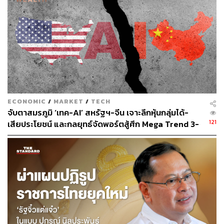
ความสำคัญกับคุณภาพวัตถุดิบ, รสชาติ, ปริมาณอาหาร และ
ประสบการณ์การรับประทาน เพื่อสร้างความรู้สึกคุ้มค่าให้กับ
ลูกค้า ควบคู่กับการกระตุ้นให้ลูกค้าเดิมกลับมาใช้บริการบ่อย
ขึ้น
หนึ่งในกลยุทธ์สำคัญคือการปรับเมนูครั้งใหญ่ที่สุดนับตั้งแต่
ก่อตั้งแบรนด์ ด้วยการเพิ่มเมนูใหม่มากกว่า 30 รายการ จาก
เดิมที่มีจุดแข็งด้านเนื้อหมูและน้ำจิ้มสูตรเฉพาะของแบรนด์
ECONOMIC
/
MARKET
/
TECH
ก็ได้ขยายไปสู่กลุ่มผู้บริโภคที่ชื่นชอบเนื้อวัวและอาหารทะเล
จับตาสมรภูมิ ‘เทค-AI’ สหรัฐฯ-จีน เจาะลึกหุ้นกลุ่มได้-
มากขึ้น โดยเฉพาะการนำเข้าเนื้อวัวพรีเมียมจากออสเตรเลีย
121
เสียประโยชน์ และกลยุทธ์จัดพอร์ตสู้ศึก Mega Trend 3-
เพื่อรองรับแนวโน้มการบริโภคเนื้อวัวพรีเมียมของคนไทยที่
5 ปีข้างหน้า
เติบโตเฉลี่ย 10-15%
อย่างไรก็ตาม ปัจจุบันบาร์บีคิวพลาซ่ามีสาขารวม 160 แห่ง
ทั่วประเทศ และในปีนี้มีแผนเปิดสาขาใหม่เพิ่มอีก 13-15 แห่ง
ใช้งบลงทุนรวม 100-110 ล้านบาท พร้อมทยอยปรับปรุงสาขา
เดิมให้สอดคล้องกับทำเลและพฤติกรรมผู้บริโภคในแต่ละ
พื้นที่ โดยเฉพาะโมเดลร้านเปิดดึกที่พบว่าสามารถเพิ่มยอด