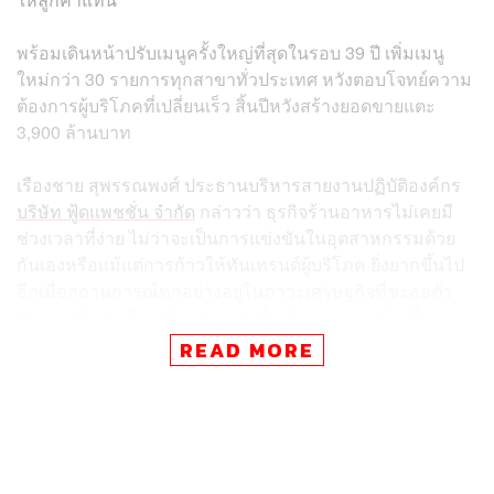
พร้อมเดินหน้าปรับเมนูครั้งใหญ่ที่สุดในรอบ 39 ปี เพิ่มเมนู
ใหม่กว่า 30 รายการทุกสาขาทั่วประเทศ หวังตอบโจทย์ความ
ต้องการผู้บริโภคที่เปลี่ยนเร็ว สิ้นปีหวังสร้างยอดขายแตะ
3,900 ล้านบาท
เรืองชาย สุพรรณพงศ์ ประธานบริหารสายงานปฏิบัติองค์กร
บริษัท ฟู้ดแพชชั่น จำกัด
กล่าวว่า ธุรกิจร้านอาหารไม่เคยมี
ช่วงเวลาที่ง่าย ไม่ว่าจะเป็นการแข่งขันในอุตสาหกรรมด้วย
กันเองหรือแม้แต่การก้าวให้ทันเทรนด์ผู้บริโภค ยิ่งยากขึ้นไป
อีกเมื่อสถานการณ์ทุกอย่างอยู่ในภาวะเศรษฐกิจที่ชะลอตัว
ปัญหาหนี้ครัวเรือนที่กดดันกำลังซื้อ ต้นทุนธุรกิจที่สูงขึ้น รวม
ถึงพฤติกรรมผู้บริโภคที่เปลี่ยนเร็วกว่าในอดีต โดยเฉพาะเมื่อ
READ MORE
เทคโนโลยีดิจิทัลและ AI เข้ามามีบทบาทมากขึ้น
ตลอดระยะเวลา 39 ปีที่ผ่านมา บาร์บีคิวพลาซ่าเคยผ่านความ
ท้าทายมาแล้วหลายยุค ตั้งแต่วิกฤตเศรษฐกิจปี 2540 ตามด้วย
การแข่งขันจากร้านหมูกระทะนอกห้าง รวมถึงการเข้ามา