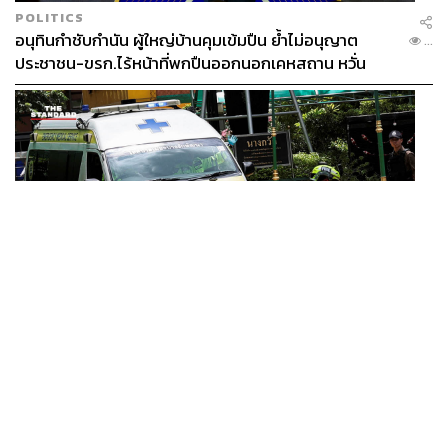
POLITICS
อนุทินกำชับกำนัน ผู้ใหญ่บ้านคุมเข้มปืน ย้ำไม่อนุญาต
...
ประชาชน-ขรก.ไร้หน้าที่พกปืนออกนอกเคหสถาน หวั่น
พฤติกรรมลอกเลียนแบบ จ่อลงพื้นที่เกิดเหตุ
THAILAND
/
WORLD
สื่อนอกจับตากราดยิง รร. ในนนทบุรี ชี้ไทยมีอัตราครอบ
...
ครองปืนสูงในระดับต้นของภูมิภาค