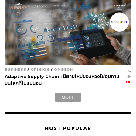
TAGS:
ปัญญาประดิษฐ์ (Artificial intelligence - AI)
Australia
ร้านอาหาร
ธุรกิจร้านอาหาร
บริษัท ฟู้ดแพชชั่น จำกัด
ร้านปิ้งย่าง
บาร์บีคิวพลาซ่า
BUSINESS
/
OPINION
/
OPINION
Adaptive Supply Chain : นิยามใหม่ของห่วงโซ่อุปทาน
327
136
บนโลกที่ไม่แน่นอน
MORE
ABOUT THE AUTHOR
จิรันธนิน กมลเลิศ
Content Creator ประจำ THE STANDARD
WEALTH
MOST POPULAR