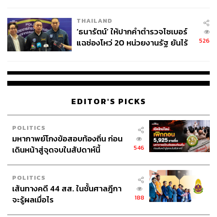
ชั่วคราว หลังเหตุใช้อาวุธปืนภายใน
โรงเรียนคลี่คลาย
THAILAND
‘ธนารัตน์’ ให้ปากคำตำรวจไซเบอร์
526
แฉช่องโหว่ 20 หน่วยงานรัฐ ยันไร้
นัยทางการเมือง
EDITOR'S PICKS
POLITICS
มหากาพย์โกงข้อสอบท้องถิ่น ก่อน
546
เดินหน้าสู่จุดจบในสัปดาห์นี้
POLITICS
เส้นทางคดี 44 สส. ในชั้นศาลฎีกา
188
จะรู้ผลเมื่อไร