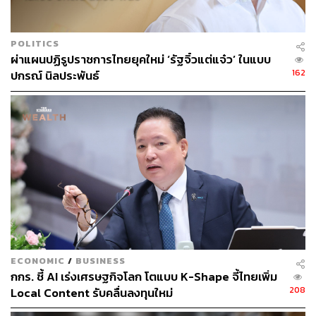
ขายสาขาเดิมได้ถึง 20-30% ขณะที่โมเดลร้านรูปแบบอื่นคาด
ว่าจะช่วยผลักดันยอดขายเพิ่มขึ้นอย่างน้อย 15% จากการปรับ
กลยุทธ์ข้างต้น บริษัทคาดว่าจะทำรายได้รวมปีนี้ตามเป้าที่
POLITICS
วางไว้ประมาณ 3,900 ล้านบาท
ผ่าแผนปฏิรูปราชการไทยยุคใหม่ ‘รัฐจิ๋วแต่แจ๋ว’ ในแบบ
162
ปกรณ์ นิลประพันธ์
สำหรับภาพรวมธุรกิจในช่วงครึ่งปีหลัง เรืองชายมองว่าตลาด
ร้านอาหารยังคงเผชิญแรงกดดันจากปัญหาหนี้ครัวเรือนที่
กระทบกำลังซื้อของผู้บริโภค อย่างไรก็ตาม เมื่อภาครัฐมี
มาตรการกระตุ้นเศรษฐกิจและการใช้จ่ายภายในประเทศ
ออกมาก็จะเป็นปัจจัยบวกที่ช่วยสนับสนุนการฟื้นตัวของธุรกิจ
ร้านอาหารในช่วงที่เหลือของปีได้เช่นกัน
สามารถติดตาม THE STANDARD WEALTH
ผ่านแอปพลิเคชันต่างๆ ที่คุณสะดวกหรือใช้งานอยู่แล้วได้เลย
ECONOMIC
/
BUSINESS
กกร. ชี้ AI เร่งเศรษฐกิจโลก โตแบบ K-Shape จี้ไทยเพิ่ม
208
Local Content รับคลื่นลงทุนใหม่