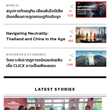
WORLD
สรุปภารกิจอนุทิน เยือนอินโดนีเซีย
529
ขับเคลื่อนการทูตเศรษฐกิจเชิงรุก
ประกาศหุ้นส่วนยุทธศาสตร์ไทย –
อินโดนีเซีย
Navigating Neutrality:
Thailand and China in the Age
160
of a New Global Order
BUSINESS
/
ECONOMIC
วิเคราะห์ปรากฏการณ์คนแห่ขอสิน
2.6K
เชื่อ CLICX อาจเป็นเพียงยอด
ภูเขาน้ำแข็ง ของปัญหาหนี้ครัว
เรือนไทยที่ถูกซุกไว้
LATEST STORIES