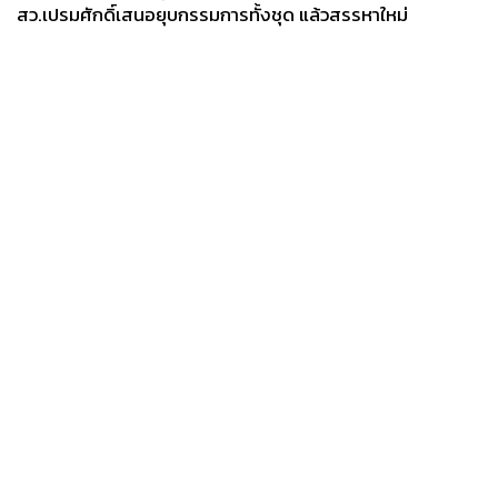
สว.เปรมศักดิ์เสนอยุบกรรมการทั้งชุด แล้วสรรหาใหม่
News
Wealth
Pop
Podcast
Video
Now
Opinion
Careers
Events
Privacy
About
Contact
Policy
FOR
ADVERTISING
MEMBERSHIP