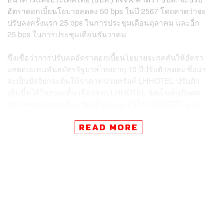
อัตราดอกเบี้ยนโยบายลดลง 50 bps ในปี 2567 โดยคาดว่าจะ
ปรับลงครั้งแรก 25 bps ในการประชุมเดือนตุลาคม และอีก
25 bps ในการประชุมเดือนธันวาคม
ซึ่งเชื่อว่าการปรับลดอัตราดอกเบี้ยนโยบายจะกดดันให้อัตรา
ผลตอบแทนพันธบัตรรัฐบาลไทยอายุ 10 ปีปรับตัวลดลง ซึ่งน่า
จะเป็นปัจจัยกระตุ้นให้ราคาหน่วยทรัสต์ LHHOTEL ปรับตัว
เพิ่มขึ้นได้ในระยะสั้น เนื่องจาก LHHOTEL จัดเป็นหุ้นปันผล
อัตราผลตอบแทนพันธบัตรที่ลดลงจะทำให้ LHHOTEL ดูน่า
สนใจมากขึ้น ในอดีตที่ผ่านมาราคาหน่วยทรัสต์ LHHOTEL
READ MORE
ปรับตัวขึ้นได้ดีเมื่ออัตราผลตอบแทนพันธบัตรปรับตัวลดลง
สำหรับแนวโน้มผลประกอบการ InnovestX Research คาด
ว่า LHHOTEL จะรายงานกำไรปกติ 3Q67 ที่ 428 ล้านบาท
เพิ่มขึ้น 3.6%QoQ และ 87.8%YoY กำไรที่เติบโตแข็งแกร่ง
YoY จะสะท้อนถึงรายได้จากทรัพย์สินใหม่ 2 โครงการ
(โครงการโรงแรม Grande Centre Point Pattaya และ
โครงการโรงแรม Grande Centre Point Space Pattaya) ที่