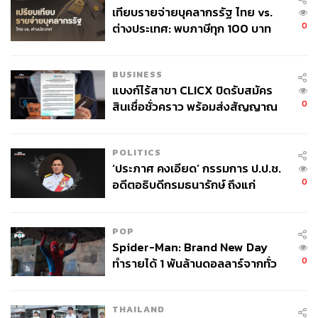
เทียบรายจ่ายบุคลากรรัฐ ไทย vs.
0
ต่างประเทศ: พบภาษีทุก 100 บาท
ของคนไทยใช้ไปกับข้าราชการเฉียด
40 บาท
BUSINESS
แบงก์ไร้สาขา CLICX ปิดรับสมัคร
0
สินเชื่อชั่วคราว พร้อมส่งสัญญาณ
เตือนกลุ่มกู้เงินผิดวัตถุประสงค์-ให้
ข้อมูลเท็จ เตรียมดำเนินคดีเด็ดขาด
POLITICS
‘ประภาศ คงเอียด’ กรรมการ ป.ป.ช.
0
อดีตอธิบดีกรมธนารักษ์ ถึงแก่
อนิจกรรม
POP
Spider-Man: Brand New Day
0
ทำรายได้ 1 พันล้านดอลลาร์จากทั่ว
โลกภายใน 6 วัน
THAILAND