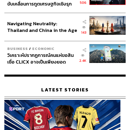
506
ขับเคลื่อนการทูตเศรษฐกิจเชิงรุก
ประกาศหุ้นส่วนยุทธศาสตร์ไทย –
อินโดนีเซีย
Navigating Neutrality:
Thailand and China in the Age
143
of a New Global Order
BUSINESS
/
ECONOMIC
วิเคราะห์ปรากฏการณ์คนแห่ขอสิน
2.4K
เชื่อ CLICX อาจเป็นเพียงยอด
ภูเขาน้ำแข็ง ของปัญหาหนี้ครัว
เรือนไทยที่ถูกซุกไว้
LATEST STORIES