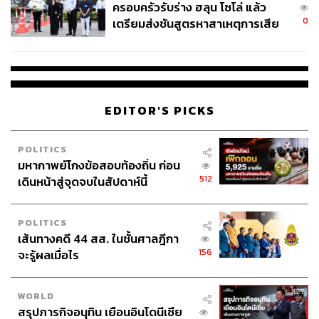
ครอบครัวรับร่าง ฮลุน โซโล่ แล้ว
0
เตรียมส่งชันสูตรหาสาเหตุการเสีย
ชีวิต
EDITOR'S PICKS
POLITICS
มหากาพย์โกงข้อสอบท้องถิ่น ก่อน
512
เดินหน้าสู่จุดจบในสัปดาห์นี้
POLITICS
เส้นทางคดี 44 สส. ในชั้นศาลฎีกา
156
จะรู้ผลเมื่อไร
WORLD
สรุปภารกิจอนุทิน เยือนอินโดนีเซีย