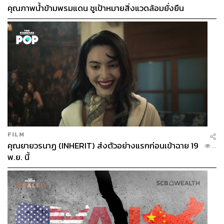
คุณภาพน้ำข้ามพรมแดน ชูเป้าหมายสิ่งแวดล้อมยั่งยืน
FILM
คุณยายวรนาฏ (INHERIT) ส่งตัวอย่างแรกก่อนเข้าฉาย 19
...
พ.ย. นี้