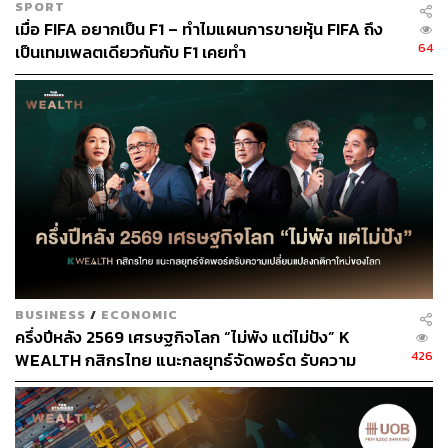
SPORT
InnovestX Research ยังคงคำแนะนำ Outperform สำหรับ
เมื่อ FIFA อยากเป็น F1 – ทำไมแผนการขายหุ้น FIFA ถึง
LHHOTEL โดยปรับราคาเป้าหมายอ้างอิงวิธี DDM ใหม่จาก
64
เป็นเทมเพลตเดียวกันกับ F1 เคยทำ
15 บาทเป็น 16.5 บาท (WACC 6.5% และไม่มี Terminal
Value) LHHOTEL เป็นท็อปปิกในกลุ่ม REITs & IFFs
ปัจจัยเสี่ยงสำคัญที่ต้องติดตามคือ การเปลี่ยนแปลงนโยบาย
รัฐบาลและกำลังซื้อ ความเสี่ยงด้าน ESG ที่สำคัญคือ การ
บริหารจัดการพลังงานและของเสีย ผลิตภัณฑ์ที่ยั่งยืน (E) และ
การบริหารจัดการคุณภาพผลิตภัณฑ์ แนวปฏิบัติด้านแรงงาน
และความเป็นส่วนตัวของข้อมูล (S)
สามารถติดตาม THE STANDARD WEALTH
BUSINESS
/
ECONOMIC
ผ่านแอปพลิเคชันต่างๆ ที่คุณสะดวกหรือใช้งานอยู่แล้วได้เลย
ครึ่งปีหลัง 2569 เศรษฐกิจโลก “ไม่พัง แต่ไม่ปัง” K
426
WEALTH กสิกรไทย แนะกลยุทธ์จัดพอร์ต รับความ
เปลี่ยนแปลงกติกาใหม่ของโลก