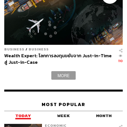
TAGS:
ตลาดหุ้น
หุ้น
ตลาดหุ้นไทย
หุ้นไทย
Market Focus
InnovestX Research
LHHOTEL
การลงทุน
BUSINESS
/
BUSINESS
Wealth Expert: โลกการลงทุนขยับจาก Just-in-Time
110
สู่ Just-in-Case
830
MORE
ABOUT THE AUTHOR
บล.อินโนเวสท์ เอกซ์
InnovestX
MOST POPULAR
TODAY
WEEK
MONTH
ECONOMIC