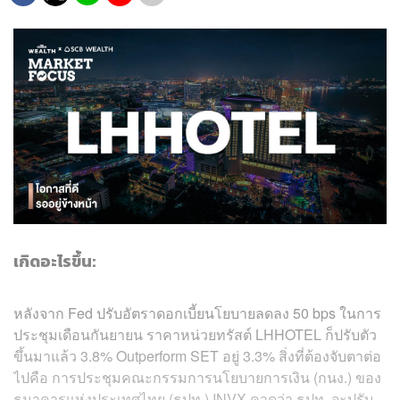
เกิดอะไรขึ้น:
หลังจาก Fed ปรับอัตราดอกเบี้ยนโยบายลดลง 50 bps ในการ
ประชุมเดือนกันยายน ราคาหน่วยทรัสต์ LHHOTEL ก็ปรับตัว
ขึ้นมาแล้ว 3.8% Outperform SET อยู่ 3.3% สิ่งที่ต้องจับตาต่อ
ไปคือ การประชุมคณะกรรมการนโยบายการเงิน (กนง.) ของ
ธนาคารแห่งประเทศไทย (ธปท.) INVX คาดว่า ธปท. จะปรับ