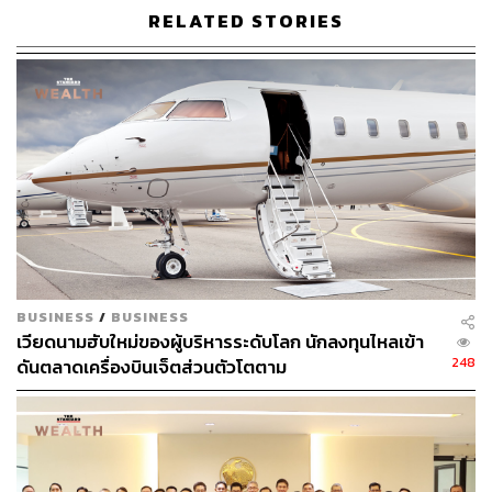
ผลประกอบการ 3Q67
RELATED STORIES
ด้วยเหตุนี้ InnovestX Research จึงปรับประมาณการกำไร
ปกติปี 2567 เพิ่มขึ้น 20.3% มาอยู่ที่ 1.7 พันล้านบาท (เพิ่มขึ้น
75.1%YoY) หลังจากปรับสมมติฐานอัตราการเข้าพักและ
อัตราค่าห้องพักเพิ่มขึ้น เพื่อสะท้อนผลการดำเนินงานที่
แข็งแกร่งกว่าคาด
นอกจากนี้การปรับประมาณการกำไรเพิ่มขึ้นยังหนุนให้ปรับ
ประมาณการ DPU ปี 2567 เพิ่มขึ้นจาก 1.16 บาทต่อหน่วย
เป็น 1.24 บาทต่อหน่วย และปี 2568 เพิ่มขึ้นจาก 1.19 บาทต่อ
หน่วยเป็น 1.26 บาทต่อหน่วยด้วย
BUSINESS
/
BUSINESS
เวียดนามฮับใหม่ของผู้บริหารระดับโลก นักลงทุนไหลเข้า
248
ดันตลาดเครื่องบินเจ็ตส่วนตัวโตตาม
กระทบอย่างไร:
ในช่วง 1 เดือนที่ผ่านมา ราคาหน่วยทรัสต์ LHHOTEL ปรับ
ขึ้น 4.80% อยู่ที่ 13.10 บาท ขณะที่ SET Index ปรับขึ้น