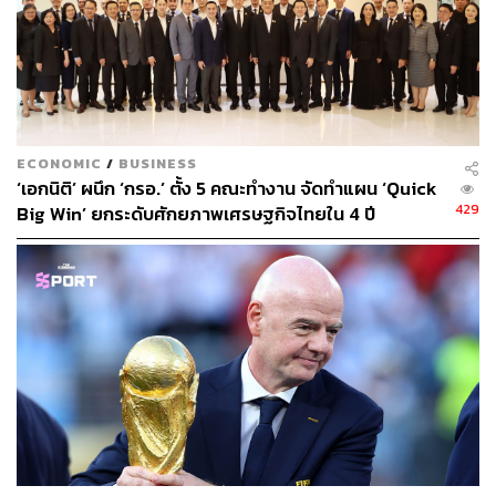
1.72% อยู่ที่ 1,452.20 จุด
กลยุทธ์การลงทุนและคำแนะนำ:
แม้ราคาหน่วยทรัสต์ LHHOTEL จะปรับตัวขึ้นมาแล้ว 24.8%
ECONOMIC
/
BUSINESS
ในช่วง 3 เดือนที่ผ่านมา แต่เชื่อว่าราคายังมีโอกาสที่จะปรับ
‘เอกนิติ’ ผนึก ‘กรอ.’ ตั้ง 5 คณะทำงาน จัดทำแผน ‘Quick
ตัวขึ้นได้ต่อ เนื่องจากเพิ่งอยู่ในช่วงเริ่มต้นของวงจรการปรับ
429
Big Win’ ยกระดับศักยภาพเศรษฐกิจไทยใน 4 ปี
ลดอัตราดอกเบี้ย และอัตราผลตอบแทนจากเงินปันผลยังคงน่า
สนใจที่ 9.5% ในปี 2567 และ 9.6% ในปี 2568
และทรัพย์สินทั้งหมดของ LHHOTEL มีคุณภาพสูง ซึ่งสะท้อน
ให้เห็นจากผลการดำเนินงานที่แข็งแกร่งใน 1H67
โดยมองว่า กำไรยังมีโอกาสปรับขึ้นได้อีกจากอัตราดอกเบี้ยที่
ลดลง เนื่องจากหนี้สิน 70% ของกองทรัสต์มีอัตราดอกเบี้ย
ลอยตัว การปรับอัตราดอกเบี้ยลดลงทุกๆ 25 bps จะช่วยหนุน
ให้ประมาณการกำไรปี 2568 ปรับเพิ่มขึ้นได้อีก 1.1%