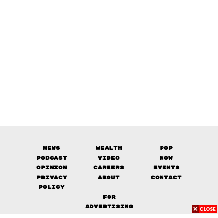
News
Wealth
Pop
Podcast
Video
Now
Opinion
Careers
Events
Privacy
About
Contact
Policy
FOR
ADVERTISING