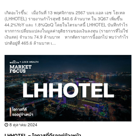
เกิดอะไรขึ้น: เมื่อวันที่ 13 พฤศจิกายน 2567 บมจ.แอล เอช โฮเทล
(LHHOTEL) รายงานกำไรสุทธิ 540.6 ล้านบาท ใน 3Q67 เพิ่มขึ้น
44.2%YoY และ 1.8%QoQ โดยในไตรมาสนี้ LHHOTEL บันทึกกำไร
จากการเปลี่ยนแปลงในมูลค่ายุติธรรมของเงินลงทุน (รายการที่ไม่ใช่
เงินสด) จำนวน 74.9 ล้านบาท หากตัดรายการนี้ออกไป พบว่ากำไร
ปกติอยู่ที่ 465.6 ล้านบาท เ...
8 ตุลาคม 2024
LHHOTEL – โอกาสที่ดีรออยู่ข้างหน้า