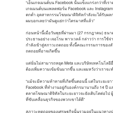
“เอ็นเกจเมนต์บน Facebook นั้นแข็งแกร่งกว่าที่เรา
เกจเมนต์บนแพลตฟอร์ม Facebook และ Instagram” มา
ตกต่ำ อุตสาหกรรมโฆษณาดิจิทัลกำลังจะได้รับผลกร
ผมบอกเลยว่ามันดูแย่กว่าไตรมาสที่แล้ว”
ก่อนหน้านี้เมื่อวันพุธที่ผ่านมา (27 กรกฎาคม) ธ
ประธานอย่าง เจอโรม พาวเวลล์ กล่าวว่า การใช้จ่า
กำลังเข้าสู่สภาวะถดถอย ทั้งนี้คณะกรรมการของส
ถดถอยที่อาจเกิดขึ้น
แต่นั่นไม่สามารถหยุด Meta และบริษัทเทคโนโลยีอื
ต้องเพิ่มความเข้มข้นมากขึ้น และผมหวังว่าเราจะท
“แม้จะมีความท้าทายที่เกิดขึ้นตอนนี้ แต่ในระยะย
Facebook ที่ทำงานอยู่กับองค์กรมานานถึง 14 ปี แ
ตลาดโฆษณาดิจิทัลในระยะยาวจะยังเติบโตต่อไป ผู
ที่ขับเคลื่อนธุรกิจของพวกเขาได้ดี”
สภาวะทดถอยของเศรษฐกิจนั้นรวมอยู่ในแนวทางปฏิบั