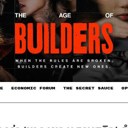
E
ECONOMIC FORUM
THE SECRET SAUCE​
OP