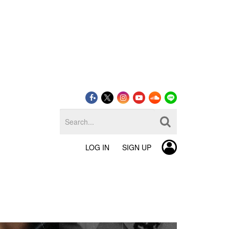
LOG IN
SIGN UP