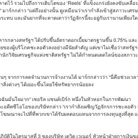
คาดไว้ รวมไปถึงการเติบโตของ ‘Reels’ ที่แข็งแกร่งยังคงขับเคลื่อ
ร์กกล่าว “แต่ถึงอย่างนั้น ดูเหมือนว่าเรากำลังเข้าสู่สภาวะเศรษ
ะทบ และมันยากที่จะคาดเดาว่าวัฏจักรนี้จะอยู่กับเรานานเพียงใด
นาคารกลางสหรัฐฯ ได้ปรับขึ้นอัตราดอกเบี้ยมาตรฐานขึ้น 0.75% และ
ยของผู้บริโภคชะลอตัวลงอย่างมีนัยสำคัญ แต่เขาไม่เชื่อว่าสหรัฐฯ
ำนักวิจัยเศรษฐกิจแห่งชาติสหรัฐฯ ไม่ได้กำหนดเดดไลน์ของสภาวะ
่นๆ จากการลดจำนวนการจ้างงานได้ มาร์กกล่าวว่า “นี่คือช่วงเวลาท
ำสิ่งต่างๆ ได้เยอะขึ้นโดยใช้ทรัพยากรน้อยลง
าวฉันมั่นใจมาก” เชอริล แซนด์เบิร์ก หนึ่งในหัวหอกในการพัฒนา
ละอดีตซีโอโอของบริษัทกล่าว “เรากำลังเผชิญวัฏจักรการชะลอตัว 
้โฆษณาจะไปที่ที่พวกเขาได้รับผลตอบแทนจากการลงทุนสูงที่สุด แล
ติในไตรมาสที่ 3 ของบริษัท เดวิด เวเนอร์ หัวหน้าฝ่ายการเงินข