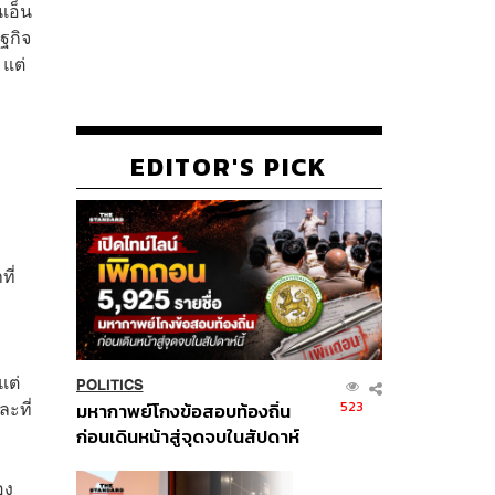
นเอ็น
ฐกิจ
 แต่
EDITOR'S PICK
ี่
แต่
POLITICS
ะที่
523
มหากาพย์โกงข้อสอบท้องถิ่น
ก่อนเดินหน้าสู่จุดจบในสัปดาห์
นี้
อง