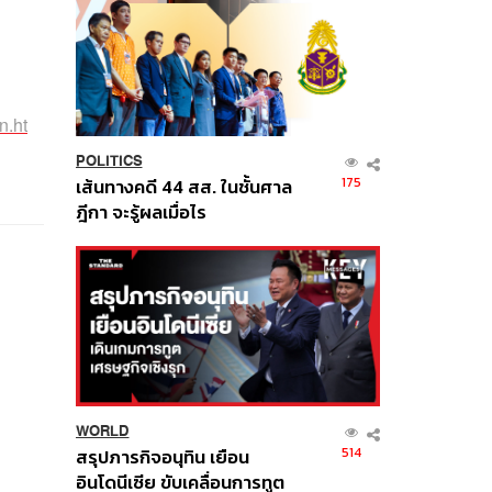
n.ht
POLITICS
175
เส้นทางคดี 44 สส. ในชั้นศาล
ฎีกา จะรู้ผลเมื่อไร
WORLD
514
สรุปภารกิจอนุทิน เยือน
อินโดนีเซีย ขับเคลื่อนการทูต