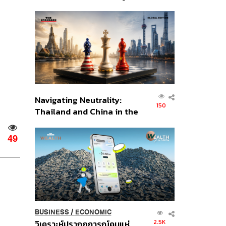
เศรษฐกิจเชิงรุก ประกาศหุ้น
ส่วนยุทธศาสตร์ไทย –
อินโดนีเซีย
Navigating Neutrality:
150
Thailand and China in the
Age of a New Global
Order
49
BUSINESS
/
ECONOMIC
2.5K
วิเคราะห์ปรากฏการณ์คนแห่