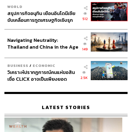
WORLD
สรุปภารกิจอนุทิน เยือนอินโดนีเซีย
512
ขับเคลื่อนการทูตเศรษฐกิจเชิงรุก
ประกาศหุ้นส่วนยุทธศาสตร์ไทย –
อินโดนีเซีย
Navigating Neutrality:
Thailand and China in the Age
149
of a New Global Order
BUSINESS
/
ECONOMIC
วิเคราะห์ปรากฏการณ์คนแห่ขอสิน
2.5K
เชื่อ CLICX อาจเป็นเพียงยอด
ภูเขาน้ำแข็ง ของปัญหาหนี้ครัว
เรือนไทยที่ถูกซุกไว้
LATEST STORIES