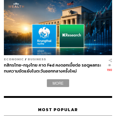
6/investors-brace-for-another-week-of-turmoil-as-mad
-march-ends
สามารถติดตาม THE STANDARD WEALTH
ผ่านแอปพลิเคชันต่างๆ ที่คุณสะดวกหรือใช้งานอยู่แล้วได้เลย
ECONOMIC
/
BUSINESS
กสิกรไทย-กรุงไทย คาด Fed คงดอกเบี้ยต่อ รอดูผลกระ
TAGS:
เงินดอลลาร์
เงินเฟ้อสหรัฐฯ
เงินเยน
เงินดอลลาร์ออสเตรเลีย
ธนาคารกลางสหรัฐฯ (Fed)
190
ทบความขัดแย้งในตะวันออกกลางครั้งใหม่
นักลงทุน
ตลาดการเงิน
MORE
MOST POPULAR