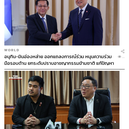
WORLD
อนุทิน-มินอ่องหล่าย ออกแถลงการณ์ร่วม หนุนความร่วม
...
มือรอบด้าน ยกระดับปราบอาชญากรรมข้ามชาติ แก้ปัญหา
หมอกควัน-มลพิษทางน้ำ