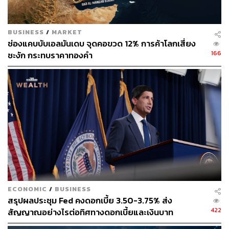
เตือนให้นักลงทุนตระหนักว่าธนาคารกลางต้องก้าวเดินต่อไป
เพื่อรักษาเสถียรภาพทั้งด้านราคาและการเงิน
BUSINESS
/
MARKET
ช่องแคบบับเอลมันเดบ จุดคอขวด 12% การค้าโลกเสี่ยง
เมื่อเทียบกับแนวโน้มนโยบายที่คลุมเครือนั้น การวัดความ
166
ชะงัก กระทบราคาทองคำ
ผันผวนของพันธบัตรรัฐบาลระยะสั้นนั้นใกล้เคียงกับระดับ
สูงสุดนับตั้งแต่ปี 2008 อัตราผลตอบแทนพันธบัตรอายุ 2 ปี
แตะ 3.55% ในวันศุกร์ (24 ธันวาคม) ซึ่งต่ำที่สุดนับตั้งแต่
เดือนกันยายน เนื่องจากนักลงทุนต่างมองเห็นแนวโน้มของ
การปรับขึ้นอัตราดอกเบี้ยที่ลดลง
Ed Al-Hussainy นักยุทธศาสตร์ด้านอัตราดอกเบี้ยของ
Columbia Threadneedle Investments คาดการณ์ว่าจะมี
การปรับตัวขึ้นของตราสารหนี้เนื่องจากการคุมเข้มของ Fed
ทำให้เศรษฐกิจชะลอตัว แต่ความผันผวนและความเร็วของ
การเคลื่อนไหวยังคงตอกย้ำความเปราะบางของตลาด
ECONOMIC
/
BUSINESS
สรุปผลประชุม Fed คงดอกเบี้ย 3.50-3.75% ส่ง
อ้างอิง:
422
สัญญาณอย่างไรต่อทิศทางดอกเบี้ยและเงินบาท
https://www.bloomberg.com/news/articles/2023-03-2