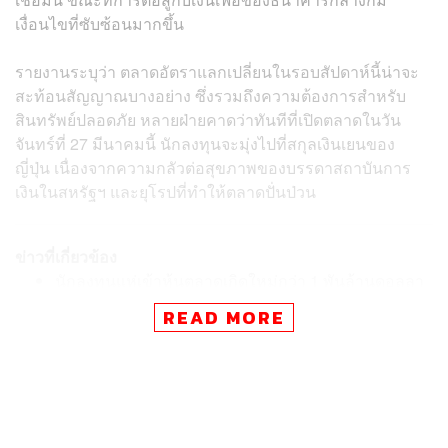
เงื่อนไขที่ซับซ้อนมากขึ้น
รายงานระบุว่า ตลาดอัตราแลกเปลี่ยนในรอบสัปดาห์นี้น่าจะ
สะท้อนสัญญาณบางอย่าง ซึ่งรวมถึงความต้องการสำหรับ
สินทรัพย์ปลอดภัย หลายฝ่ายคาดว่าทันทีที่เปิดตลาดในวัน
จันทร์ที่ 27 มีนาคมนี้ นักลงทุนจะมุ่งไปที่สกุลเงินเยนของ
ญี่ปุ่น เนื่องจากความกลัวต่อสุขภาพของบรรดาสถาบันการ
เงินในสหรัฐฯ และยุโรปที่ทำให้ตลาดปั่นป่วน
ข่าวที่เกี่ยวข้อง
นักลงทุนแห่เข้าหุ้นตลาดเกิดใหม่กว่า 1 พันล้านดอลลา
ร์ต่อวัน แต่ระวัง ‘งานเลี้ยงอาจใกล้เลิกรา’
READ MORE
การลงทุนฟื้นตัว ‘เร็วและแรง’ แซงเศรษฐกิจไปไหม?
Goldman Sachs แนะกลยุทธ์การลงทุน ยึดมั่นเป้าหมา
ย อย่าวิตกกับภาวะถดถอยมากเกินไป
นอกจากนี้ ตลาดยังได้แรงกดดันจากปัจจัยภายนอก อย่าง