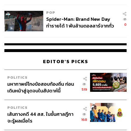
ข้อหาหนัก จ่อชง ป.ป.ช. 12 ส.ค. นี้
POP
Spider-Man: Brand New Day
0
ทำรายได้ 1 พันล้านดอลลาร์จากทั่ว
โลกภายใน 6 วัน
EDITOR'S PICKS
POLITICS
มหากาพย์โกงข้อสอบท้องถิ่น ก่อน
519
เดินหน้าสู่จุดจบในสัปดาห์นี้
POLITICS
เส้นทางคดี 44 สส. ในชั้นศาลฎีกา
168
จะรู้ผลเมื่อไร