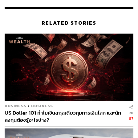
เสถียรภาพเมื่อปลายสัปดาห์ที่ผ่านมา ขณะที่ เจเน็ต เยลเลน
รัฐมนตรีกระทรวงการคลังของสหรัฐฯ มีการเรียกประชุม
สภากำกับดูแลเสถียรภาพทางการเงิน หรือ Financial
Stability Oversight Council ก็เป็นอีกหนึ่งความเคลื่อนไหวที่
RELATED STORIES
ส่งผลต่อบรรยากาศโดยรวมของตลาดในรอบสัปดาห์นี้เช่น
กัน
ขณะนี้ ทางการสหรัฐฯ กำลังพิจารณาว่าจะให้การสนับสนุน
ธนาคาร First Republic Bank อย่างไรเพื่อให้มีเวลามากขึ้น
ในการปรับงบดุล นอกจากนี้ Valley National Bancorp และ
First Citizens BancShares Inc. ต่างกล่าวเป็นเสียงเดียวกันว่า
ต้องการเข้าไปจัดการดูแล Silicon Valley Bank ซึ่งต้อง
ติดตามต่อไปว่าทีมบริหารใดจะเข้าไปดำเนินการ ขณะที่ผู้
กำกับดูแลภาคการธนาคารของสวิตเซอร์แลนด์กล่าวว่า
Credit Suisse Group AG จะถูกสอบสวนตรวจสอบจากภาค
BUSINESS
/
BUSINESS
รัฐ ซึ่งอาจจะส่งผลกระทบต่อภาพรวมของระบบการเงินการ
US Dollar 101 ทำไมเงินสกุลเดียวกุมการเงินโลก และนัก
ธนาคารของประเทศ
67
ลงทุนต้องรู้อะไรบ้าง?
อย่างไรก็ตาม หน่วยงานกำกับดูแลชั้นนำของสหรัฐกล่าวเมื่อ