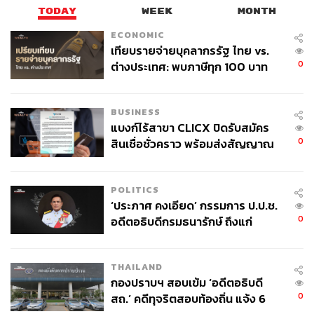
TODAY
WEEK
MONTH
32
ECONOMIC
เทียบรายจ่ายบุคลากรรัฐ ไทย vs.
0
ต่างประเทศ: พบภาษีทุก 100 บาท
ABOUT THE AUTHOR
ของคนไทยใช้ไปกับข้าราชการเฉียด
THE STANDARD WEALTH
40 บาท
สำนักข่าวเศรษฐกิจ ธุรกิจ และการลงทุน โดย
BUSINESS
ทีมข่าว THE STANDARD
แบงก์ไร้สาขา CLICX ปิดรับสมัคร
0
สินเชื่อชั่วคราว พร้อมส่งสัญญาณ
เตือนกลุ่มกู้เงินผิดวัตถุประสงค์-ให้
ข้อมูลเท็จ เตรียมดำเนินคดีเด็ดขาด
POLITICS
‘ประภาศ คงเอียด’ กรรมการ ป.ป.ช.
0
อดีตอธิบดีกรมธนารักษ์ ถึงแก่
อนิจกรรม
THAILAND
กองปราบฯ สอบเข้ม ‘อดีตอธิบดี
0
สถ.’ คดีทุจริตสอบท้องถิ่น แจ้ง 6