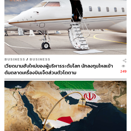
วันศุกร์ (24 มีนาคม) ว่าในขณะที่ธนาคารบางแห่งอยู่ภายใต้
ความเครียด แต่ระบบการเงินโดยรวมก็อยู่ในเกณฑ์ดี
ยิ่งไปกว่านั้น ความทุกข์ยากด้านการธนาคารได้กระตุ้นให้ผู้
ค้าตราสารหนี้เปลี่ยนเป้าความคาดหวังสำหรับนโยบายการ
เงิน โดยใหญ่เห็นตรงกันว่า ธนาคารกลางสหรัฐฯ (Fed) น่า
จะขึ้นอัตราดอกเบี้ยอีกครั้งในเดือนพฤษภาคม และการ
เปลี่ยนแปลงครั้งต่อไปของเจ้าหน้าที่ Fed น่าจะปรับลดอัตรา
ดอกเบี้ยอย่างเร็วที่สุดในเดือนมิถุนายน อีกทั้ง เทรดเดอร์ยัง
BUSINESS
/
BUSINESS
เวียดนามฮับใหม่ของผู้บริหารระดับโลก นักลงทุนไหลเข้า
คาดการณ์อีกว่าอัตราดอกเบี้ยจะเพิ่มขึ้นสำหรับธนาคาร
249
ดันตลาดเครื่องบินเจ็ตส่วนตัวโตตาม
กลางยุโรปและธนาคารกลางอังกฤษ
Jack McIntyre ผู้จัดการพอร์ตโฟลิโอของ Brandywine
Global Investment Management เตือนว่า เศรษฐกิจโลกอาจ
เสียกระบวนหรือพังทลายลงได้ หากธนาคารกลางเข้มงวด
มากเกินไป
ขณะเดียวกัน รายงานในสัปดาห์นี้อาจแสดงมาตรวัดที่สำคัญ
ของอัตราเงินเฟ้อของสหรัฐฯ ที่ยังคงสูงอย่างดื้อรั้น พร้อมคำ