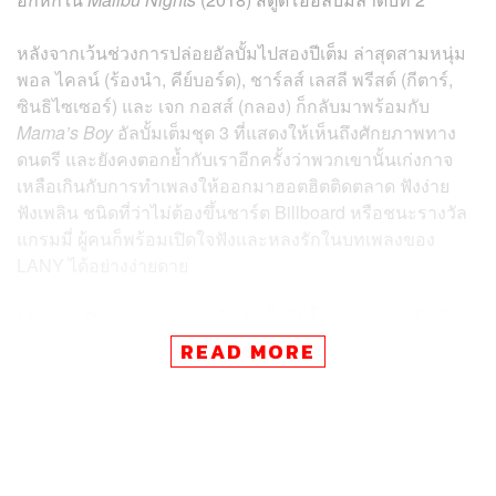
หลังจากเว้นช่วงการปล่อยอัลบั้มไปสองปีเต็ม ล่าสุดสามหนุ่ม
พอล ไคลน์ (ร้องนำ, คีย์บอร์ด), ชาร์ลส์ เลสลี พรีสต์ (กีตาร์,
ซินธิไซเซอร์) และ เจก กอสส์ (กลอง) ก็กลับมาพร้อมกับ
Mama’s Boy
อัลบั้มเต็มชุด 3 ที่แสดงให้เห็นถึงศักยภาพทาง
ดนตรี และยังคงตอกย้ำกับเราอีกครั้งว่าพวกเขานั้นเก่งกาจ
เหลือเกินกับการทำเพลงให้ออกมาฮอตฮิตติดตลาด ฟังง่าย
ฟังเพลิน ชนิดที่ว่าไม่ต้องขึ้นชาร์ต Billboard หรือชนะรางวัล
แกรมมี่ ผู้คนก็พร้อมเปิดใจฟังและหลงรักในบทเพลงของ
LANY ได้อย่างง่ายดาย
Mama’s Boy
บรรจุบทเพลงในอัลบั้มไว้ทั้งหมด 14 แทร็ก โดย
งานชุดนี้ทางวงได้โปรดิวซ์ร่วมกับ คิง เฮนรี, ไทเลอร์ จอห์น
READ MORE
สัน และแชด โคปลิน เหล่าโปรดิวเซอร์ชาวอเมริกันผู้เคย
ทำงานร่วมกับศิลปินดังๆ มากมาย อาทิ Taylor Swift, The
Weekend, Charlie XCX,
Beyoncé, Ed Sheeran ฯลฯ
สำหรับตัวอัลบั้มหลังฟังจบก็ต้องบอกว่านี่เป็นอีกหนึ่งผลงาน