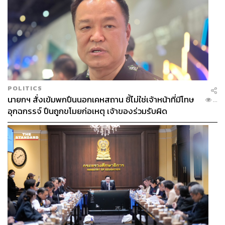
POLITICS
นายกฯ สั่งเข้มพกปืนนอกเคหสถาน ชี้ไม่ใช่เจ้าหน้าที่มีโทษ
...
อุกฉกรรจ์ ปืนถูกขโมยก่อเหตุ เจ้าของร่วมรับผิด