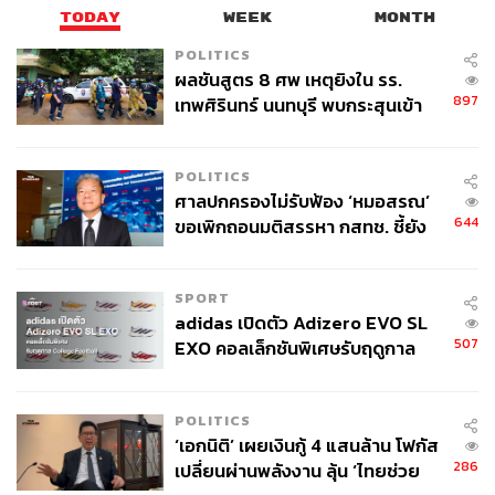
จบจากคณะนิเทศศาสตร์ มหาวิทยาลัยรังสิต
TODAY
WEEK
MONTH
ชอบดูคอนเสิร์ต ใช้บทเพลงของ The 1975
เป็นพลังขับเคลื่อนชีวิต และอยากเป็นนักเขียน
POLITICS
ที่มีคนอยากอ่าน
ผลชันสูตร 8 ศพ เหตุยิงใน รร.
897
เทพศิรินทร์ นนทบุรี พบกระสุนเข้า
จุดสำคัญ ‘ศีรษะ-หน้าอก’ ครูถูกยิง
4 นัด จากระยะไกล
POLITICS
ศาลปกครองไม่รับฟ้อง ‘หมอสรณ’
644
ขอเพิกถอนมติสรรหา กสทช. ชี้ยัง
ไม่ใช่ผู้เดือดร้อนเสียหาย
SPORT
adidas เปิดตัว Adizero EVO SL
507
EXO คอลเล็กชันพิเศษรับฤดูกาล
College Football
POLITICS
‘เอกนิติ’ เผยเงินกู้ 4 แสนล้าน โฟกัส
286
เปลี่ยนผ่านพลังงาน ลุ้น ‘ไทยช่วย