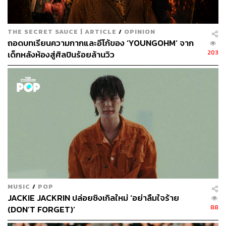
สไตล์วงอินดี้ป๊อป มีเมโลดี้สวยงาม ร้องตามไม่ยาก เขียนเนื้อ
เพลงง่ายๆ ไม่ซับซ้อน ที่แสดงออกถึงความจริงใจและสะท้อน
ความรู้สึกได้อย่างตรงไปตรงมา
THE SECRET SAUCE | ARTICLE
/
OPINION
ถอดบทเรียนความกากและอีโก้ของ ‘YOUNGOHM’ จาก
เช่น เพลงสุดโรแมนติกอย่าง
You!
ที่เราฟันธงว่าต้องมีคนนำ
203
เด็กหลังห้องสู่ศิลปินร้อยล้านวิว
ไปใช้จีบกัน หรือเพลงอื่นๆ ในอัลบั้ม เช่น Heart Won’t Let
Me, Sharing You, Bad News, When You’re Drunk,
Anything 4 U, Sad, และ (What I Wish Just One Person
Would Say To Me) ที่เชื่อเหลือเกินว่าหลายคนจะเปิดฟังซ้ำไป
ซ้ำมาเพื่อโอบกอดเยียวยาความรู้สึกเจ็บปวดของตัวเอง ที่ส่วน
ใหญ่มักมีสาเหตุมาจากความรัก ซึ่งถือเป็นเรื่องที่คนรุ่นใหม่
หรือเด็กวัยรุ่นยุคนี้สามารถเข้าถึงได้ง่ายมากๆ
เราขอรับประกันว่าถึงแม้คุณจะไม่ใช่แฟนเพลงของ LANY
คุณก็สามารถเพลิดเพลินไปกับอัลบั้มชุดนี้ได้อย่างไม่ต้องฝืน
ใจ แต่ถ้าหากคุณเป็นแฟนเพลงของพวกเขา
Mama’s Boy
คือ
MUSIC
/
POP
JACKIE JACKRIN ปล่อยซิงเกิลใหม่ ‘อย่าลืมใจร้าย
อัลบั้มที่ถูกสร้างขึ้นมาเพื่อคุณอย่างแท้จริง
88
(DON’T FORGET)’
สามารถฟังอัลบั้ม Mama’s Boy ทั้ง 14 เพลงได้ที่