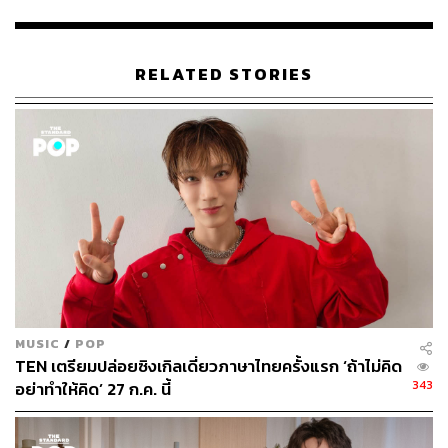
ผสมทางดนตรีที่ช่วยขับเน้นความ Emotional แบบนี้มันก็
ทำเอาเราน้ำตาซึมได้เหมือนกัน
RELATED STORIES
ด้านเนื้อหาของเพลงใน
Mama’s Boy
หลักๆ ยังคงพูดถึงเรื่อง
ราวความรัก ความสุข และความเจ็บปวดที่เกิดขึ้นในความ
สัมพันธ์ของมนุษย์ แต่มีการขยายขอบเขตให้กว้างขึ้นกว่าเดิม
อย่างเช่นเพลง
If This Is The Last Time
ที่วงช่วยกันเขียน
ออกมาเป็นจดหมายรักเพื่อส่งคำขอบคุณไปยังครอบครัวของ
แต่ละคนที่คอยดูแลเอาใจใส่พวกเขาอยู่เสมอ ทั้งยังเป็นการ
ขอโทษสำหรับสิ่งที่เคยทำผิดไปด้วย เหมือนที่ พอล ไคลน์ นัก
ร้องนำเคยให้สัมภาษณ์กับ THE STANDARD POP ผ่านทาง
ออนไลน์ว่า “ความสำเร็จเกือบทั้งหมดในชีวิตของผมต้องยก
ให้คุณแม่ ซึ่งชื่ออัลบั้มนี้ตั้งเพื่อยกย่องเธอ เพราะเธอทำให้ผม
ไม่เคยพลาดสักวันหรือสักสัปดาห์ที่จะไปซ้อมเรียนเปียโนตอน
MUSIC
/
POP
เด็ก และช่วงวันเสาร์-อาทิตย์เราจะออกสายไปโรดทริป
TEN เตรียมปล่อยซิงเกิลเดี่ยวภาษาไทยครั้งแรก ‘ถ้าไม่คิด
แข่งขันเปียโนที่ต่างๆ ด้วยกัน ซึ่งในวัยนั้นทำให้ผมหงุดหงิดอยู่
343
อย่าทำให้คิด’ 27 ก.ค. นี้
บ้าง แต่มาวันนี้รู้สึกขอบคุณเธอมากที่ไม่เคยทำให้เราล้มเลิก”
นอกจากจะมี
If This Is The Last Time
เป็นตัวสร้างความแตก