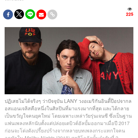
225
ปฏิเสธไม่ได้จริงๆ ว่าปัจจุบัน LANY วงอเมริกันอินดี้ป๊อปจากล
อสแอนเจลิสคือหนึ่งในศิลปินที่มาแรงมากที่สุด และได้กลาย
เป็นขวัญใจคนยุคใหม่ โดยเฉพาะเหล่าวัยรุ่นเจนซี ซึ่งเป็นฐาน
แฟนเพลงหลักนับตั้งแต่ปล่อยเดบิวต์อัลบั้มออกมาเมื่อปี 2017
ก่อนจะโด่งดังเปรี้ยงปร้างจากหลายบทเพลงกระแทกใจคน
อกหักใน
Malibu Nights
(2018) สตูดิโออัลบั้มลำดับที่ 2