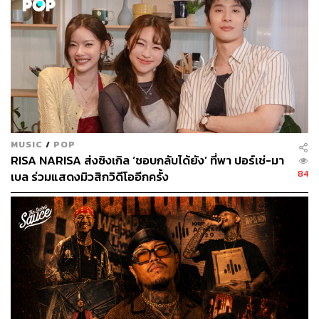
ต่างด้านเนื้อหาแล้ว ก็ยังมีเพลง
Cowboy in LA
ที่ พอล ไคลน์
ได้แรงบันดาลใจในการแต่งมาจากเรื่องราวชีวิตวัยเด็กที่เขา
เติบโตขึ้นมาในรัฐโอคลาโฮมา และจำเป็นต้องออกเดินทาง
จากบ้านเกิดเพื่อไล่ล่าความฝันการเป็นศิลปินที่เมืองใหญ่
อย่างลอสแอนเจลิส และเพลงอย่าง
I Still Talk To Jesus
ที่พูด
เรื่องความขัดแย้งในจิตใจของมนุษย์ผู้ไม่เคยเชื่อและศรัทธา
ในพระเจ้าเลย แต่บางเวลากลับสวดอ้อนวอนท่านเพื่อขอให้
ชีวิตปราศจากสิ่งเลวร้าย และมีแต่สิ่งดีๆ เข้ามาซะอย่างนั้น
MUSIC
/
POP
เพลงนี้มีจุดเด่นอยู่ที่การใช้คณะร้องประสานเสียงมาร้อง
RISA NARISA ส่งซิงเกิล ‘ชอบกลับได้ยัง’ ที่พา ปอร์เช่-มา
คอรัสแบบกอสเปล ถือเป็นอีกหนึ่งเพลงระดับมาสเตอร์พีซที่
84
เบล ร่วมแสดงมิวสิกวิดีโออีกครั้ง
หากได้ฟังสดๆ ในคอนเสิร์ตน่าจะขนลุกขนพองไม่น้อย
โดยรวมแล้วต้องบอกว่า
Mama’s Boy
ของ LANY เป็นอีกหนึ่ง
ผลงานอัลบั้มที่ทำออกมาได้ค่อนข้างดี มันแสดงให้เห็นว่าวงมี
ความพยายามทดลองทำอะไรใหม่ๆ แต่ถึงอย่างนั้นก็ยังเพลย์
เซฟอยู่พอสมควร พวกเขายังคงยึดมั่นในแนวทางดนตรีที่ตัว
เองถนัด ซึ่งเปรียบเป็นสูตรสำเร็จที่วงใช้มาตลอด นั่นคือการ
ทำเพลงจังหวะสนุกสนานที่ใช้เสียงสังเคราะห์เป็นหลักตาม