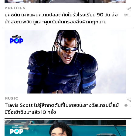
POLITICS
ยศชนัน เคาะแผนความปลอดภัยในรั้วโรงเรียน 90 วัน ส่ง
...
นักสุขภาพจิตดูแล-คุมเข้มคัดกรองสิ่งผิดกฎหมาย
MUSIC
Travis Scott ไม่รู้สึกกดดันที่ไม่เคยชนะรางวัลแกรมมี่ แม้
...
มีชื่อเข้าชิงมาแล้ว 10 ครั้ง