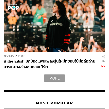
https://open.spotify.com/album/6tmSIFaEjxAtuYwPq9FaF
P?si=zX_FtM4cRzyLrQzmgjTWxA
ภาพ: LANY
พิสูจน์อักษร: ลักษณ์นารา พักตร์เพียงจันทร์
TAGS:
LANY
เพลง
MUSIC
/
POP
Billie Eilish ปกป้องแฟนเพลงรุ่นใหม่ที่ชอบใช้มือถือถ่าย
129
การแสดงช่วงชมคอนเสิร์ต
MORE
225
ABOUT THE AUTHOR
MOST POPULAR
ธนากร สุนทร