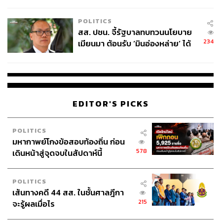
ไทยพลัส’ เฟส 2 รอประเมินความ
เหมาะสม
POLITICS
สส. ปชน. จี้รัฐบาลทบทวนนโยบาย
234
เมียนมา ต้อนรับ ‘มินอ่องหล่าย’ ได้
แค่สัญญาว่างเปล่า
EDITOR'S PICKS
POLITICS
มหากาพย์โกงข้อสอบท้องถิ่น ก่อน
578
เดินหน้าสู่จุดจบในสัปดาห์นี้
POLITICS
เส้นทางคดี 44 สส. ในชั้นศาลฎีกา
215
จะรู้ผลเมื่อไร