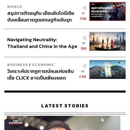
WORLD
สรุปภารกิจอนุทิน เยือนอินโดนีเซีย
546
ขับเคลื่อนการทูตเศรษฐกิจเชิงรุก
ประกาศหุ้นส่วนยุทธศาสตร์ไทย –
อินโดนีเซีย
Navigating Neutrality:
Thailand and China in the Age
180
of a New Global Order
BUSINESS
/
ECONOMIC
วิเคราะห์ปรากฏการณ์คนแห่ขอสิน
2.6K
เชื่อ CLICX อาจเป็นเพียงยอด
ภูเขาน้ำแข็ง ของปัญหาหนี้ครัว
เรือนไทยที่ถูกซุกไว้
LATEST STORIES