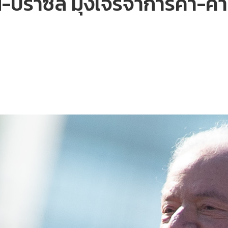
ีน-บราซิล มุ่งเจรจาการค้า-คา