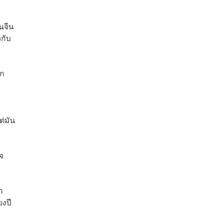
นจีน
วกับ
ัก
ต่มัน
จ
า
ยงปี