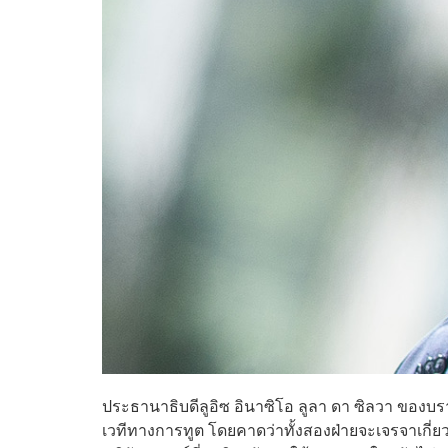
ประธานาธิบดีลูอิซ อินาซิโอ ลูลา ดา ซิลวา ของบ
เวทีทางการทูต โดยคาดว่าทั้งสองฝ่ายจะเจรจาเกี