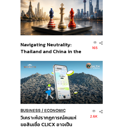
อินโดนีเซีย
Navigating Neutrality:
165
Thailand and China in the
Age of a New Global
Order
BUSINESS
/
ECONOMIC
2.6K
วิเคราะห์ปรากฏการณ์คนแห่
ขอสินเชื่อ CLICX อาจเป็น
เพียงยอดภูเขาน้ำแข็ง ของ