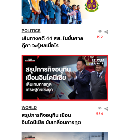
POLITICS
192
เส้นทางคดี 44 สส. ในชั้นศาล
ฎีกา จะรู้ผลเมื่อไร
WORLD
534
สรุปภารกิจอนุทิน เยือน
อินโดนีเซีย ขับเคลื่อนการทูต
เศรษฐกิจเชิงรุก ประกาศหุ้น
ส่วนยุทธศาสตร์ไทย –