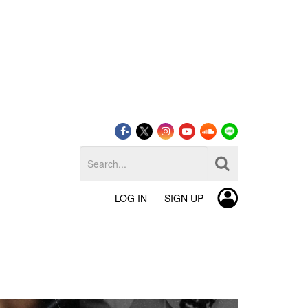
LOG IN
SIGN UP