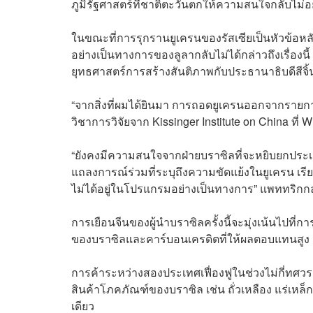
ภูมิรัฐศาสตร์ที่ชาติตะวันตกให้ความสนใจกลับไม่อ
ในขณะที่การรุกรานยูเครนของรัสเซียเป็นหัวข้อ
อย่างเป็นทางการของลูลากลับไม่ได้กล่าวถึงเรื่องนี้
ยุทธศาสตร์การสร้างสันติภาพกับประธานาธิบดีสีจิ้
“จากสิ่งที่ผมได้ยินมา การถอดยูเครนออกจากรายการ
วิชาการวิจัยจาก Kissinger Institute on China ที่ 
“ยังคงมีความสนใจจากฝ่ายบราซิลที่จะหยิบยกประเด็น
แถลงการณ์ร่วมที่ระบุถึงความขัดแย้งในยูเครน เรี
ไม่ได้อยู่ในโปรแกรมอย่างเป็นทางการ” แพททริกก
การเยือนจีนของผู้นำบราซิลครั้งนี้จะมุ่งเน้นไปที
ของบราซิลและคาร์บอนเครดิตที่ให้ผลตอบแทนสูง
การค้าระหว่างสองประเทศเฟื่องฟูในช่วงไม่กี่ทศวรร
สินค้าโภคภัณฑ์ของบราซิล เช่น ถั่วเหลือง แร่เหล็ก 
เดียว