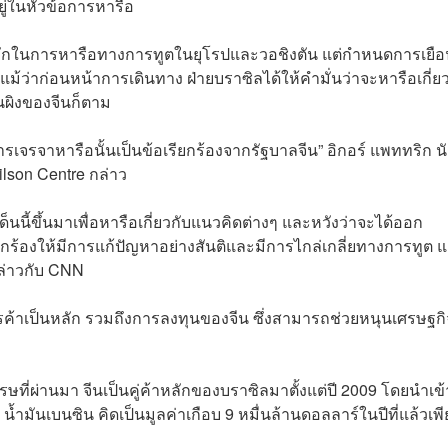
ยู่ในหัวข้อการหารือ
หลักในการหารือทางการทูตในยุโรปและวอชิงตัน แต่กำหนดการเยือ
 แม้ว่าก่อนหน้าการเดินทาง ฝ่ายบราซิลได้ให้คำมั่นว่าจะหารือเกี่ย
นผิงของจีนก็ตาม
เจรจาหารือนั้นเป็นข้อเรียกร้องจากรัฐบาลจีน” อิกอร์ แพททริก น
Wilson Centre กล่าว
นี้ขึ้นมาเพื่อหารือเกี่ยวกับแนวคิดต่างๆ และหวังว่าจะได้ออก
ยกร้องให้มีการแก้ปัญหาอย่างสันติและมีการไกล่เกลี่ยทางการทูต แ
ล่าวกับ CNN
่การค้าเป็นหลัก รวมถึงการลงทุนของจีน ซึ่งสามารถช่วยหนุนเศรษฐกิ
ษที่ผ่านมา จีนเป็นคู่ค้าหลักของบราซิลมาตั้งแต่ปี 2009 โดยนำเข้
น้ำมันเบนซิน คิดเป็นมูลค่าเกือบ 9 หมื่นล้านดอลลาร์ในปีที่แล้วเพี