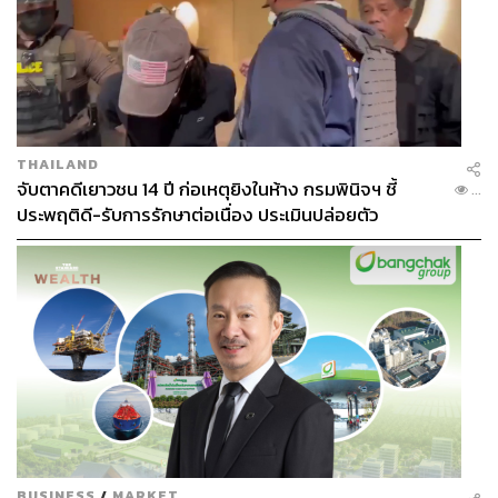
อ้างอิง:
https://www.designboom.com/architecture/aluminum-
panels-landscape-inspired-undulating-facade-sports
-mall-line-plus-studio-xinchang-globular-center-11-2
6-2025/
THAILAND
https://www.archdaily.com/1036307/xinchang-globul
จับตาคดีเยาวชน 14 ปี ก่อเหตุยิงในห้าง กรมพินิจฯ ชี้
...
ar-center-line-plus-studio?
ประพฤติดี-รับการรักษาต่อเนื่อง ประเมินปล่อยตัว
TAGS:
การออกกำลังกาย
เล่นกีฬา
Sports Mall
Xinchang Globular Center
China
411
BUSINESS
/
MARKET