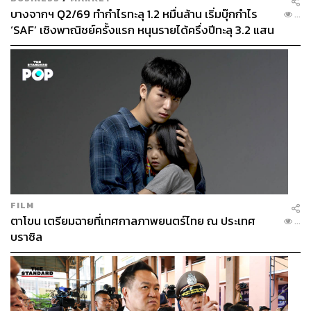
บางจากฯ Q2/69 ทำกำไรทะลุ 1.2 หมื่นล้าน เริ่มบุ๊กกำไร
...
‘SAF’ เชิงพาณิชย์ครั้งแรก หนุนรายได้ครึ่งปีทะลุ 3.2 แสน
ABOUT THE AUTHOR
ล้าน
วริศรา ลิ้มอนันตระกูล
ชอบคุยเรื่องสวยๆ งามๆ เอ็นจอยออกกำลังกาย
และการกิน ขาดกาแฟไม่ได้
FILM
ตาโขน เตรียมฉายที่เทศกาลภาพยนตร์ไทย ณ ประเทศ
...
บราซิล