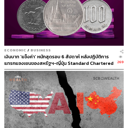
ECONOMIC
/
BUSINESS
เงินบาท ‘แข็งค่า’ หนักสุดรอบ 6 สัปดาห์ หลังปฏิบัติการ
269
แทรกแซงเยนของสหรัฐฯ-ญี่ปุ่น Standard Chartered
เปิดเป้าสิ้นปีนี้จ่อแข็งต่อแตะ 32.50 บาทต่อดอลลาร์
อีกหนึ่งจุดเด่นคือการออกแบบพื้นที่ภายในให้เชื่อมต่อกันผ่าน
โถงกลางขนาดใหญ่คล้าย Urban Street ภายในอาคาร
ทำให้บรรยากาศของที่นี่ให้ความรู้สึกใกล้เคียงกับไลฟ์สไตล์
มอลล์มากกว่าศูนย์กีฬาทั่วไป และช่วยให้พื้นที่มีชีวิตชีวา
ตลอดทั้งวัน