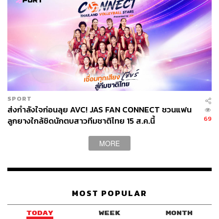
หนึ่งในไฮไลต์สำคัญคือ แทร็กวิ่งและสนามฟุตบอลบนดาดฟ้า
ที่เชื่อมต่อพื้นที่ทั้งหมดเข้าด้วยกัน พร้อม Viewing Platform
สำหรับชมวิวเมือง และเปิดให้คนทั่วไปสามารถขึ้นไปใช้งาน
ได้ผ่านระบบทางลาดขนาดใหญ่ที่ไต่ระดับไปตามด้านนอก
อาคาร ทำให้ผู้คนเข้าถึงพื้นที่ Rooftop ได้ตลอดเวลา จน
SPORT
กลายเป็นอีกหนึ่งจุดที่สร้างภาพจำให้กับ Xinchang Globular
ส่งกำลังใจก่อนลุย AVC! JAS FAN CONNECT ชวนแฟน
Center ได้เป็นอย่างดี
69
ลูกยางใกล้ชิดนักตบสาวทีมชาติไทย 15 ส.ค.นี้
MORE
MOST POPULAR
TODAY
WEEK
MONTH