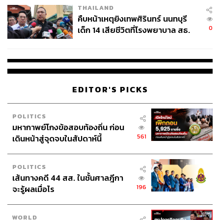
THAILAND
คืบหน้าเหตุยิงเทพศิรินทร์ นนทบุรี
0
เด็ก 14 เสียชีวิตที่โรงพยาบาล สธ.
ยืนยันครูเสียชีวิต 5 ราย เจ็บ 22
ราย
EDITOR'S PICKS
POLITICS
ในด้านงานออกแบบ line+ studio ได้แรงบันดาลใจมาจากเส้น
มหากาพย์โกงข้อสอบท้องถิ่น ก่อน
561
สายของภูเขาและการไหลของสายน้ำในภูมิประเทศของ
เดินหน้าสู่จุดจบในสัปดาห์นี้
เมืองซินชาง ก่อนถ่ายทอดออกมาเป็นฟาซาดอะลูมิเนียมสี
เงินขนาดใหญ่ที่ดูคล้ายคลื่นเคลื่อนไหว ให้ความรู้สึก
POLITICS
Futuristic และสะท้อนพลังของมูฟเมนต์และกีฬาไปพร้อมกัน
เส้นทางคดี 44 สส. ในชั้นศาลฎีกา
196
จะรู้ผลเมื่อไร
WORLD