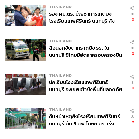
THAILAND
รอง ผบ.ตร. บัญชาการเหตุยิง
0
โรงเรียนเทพศิรินทร์ นนทบุรี สั่ง
ค้นหา 2 รอบยืนยันไร้คนติดค้าง พบ
ศพปู่-ย่าที่บ้านพักผู้ก่อเหตุ
THAILAND
สื่อนอกจับตากราดยิง รร. ใน
0
นนทบุรี ชี้ไทยมีอัตราครอบครองปืน
สูงในระดับต้นของภูมิภาค
THAILAND
นักเรียนโรงเรียนเทพศิรินทร์
0
นนทบุรี อพยพเข้ายังพื้นที่ปลอดภัย
ชั่วคราว หลังเหตุใช้อาวุธปืนภายใน
โรงเรียนคลี่คลาย
THAILAND
คืบหน้าเหตุยิงโรงเรียนเทพศิรินทร์
0
นนทบุรี ดับ 6 ศพ โฆษก ตร. เร่ง
สอบปมขโมยปืนปู่ก่อเหตุ