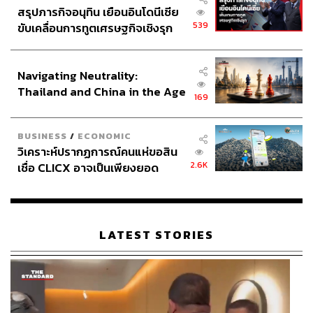
สรุปภารกิจอนุทิน เยือนอินโดนีเซีย
539
ขับเคลื่อนการทูตเศรษฐกิจเชิงรุก
ประกาศหุ้นส่วนยุทธศาสตร์ไทย –
อินโดนีเซีย
Navigating Neutrality:
Thailand and China in the Age
169
of a New Global Order
BUSINESS
/
ECONOMIC
วิเคราะห์ปรากฏการณ์คนแห่ขอสิน
2.6K
เชื่อ CLICX อาจเป็นเพียงยอด
นับตั้งแต่เปิดใช้งานในปี 2025 Xinchang Globular Center ยัง
ภูเขาน้ำแข็ง ของปัญหาหนี้ครัว
เรือนไทยที่ถูกซุกไว้
ถูกใช้เป็นสถานที่จัดการแข่งขันกีฬาระดับประเทศของจีน
หลายรายการ พร้อมกลายเป็นอีกหนึ่งแลนด์มาร์กด้านกีฬา
ไลฟ์สไตล์ และสถาปัตยกรรมร่วมสมัยที่ถูกพูดถึงอย่างมากใน
LATEST STORIES
ช่วงที่ผ่านมา ใครมีโอกาสแวะไปที่เมืองซินชาง คงต้องหา
เวลาไปเช็กอินสักครั้งแล้วล่ะ
ภาพ:
Xi Chen