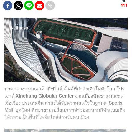
411
ท่ามกลางกระแสแอ็กทีฟไลฟ์สไตล์ที่กำลังเติบโตทั่วโลก โปร
เจกต์
Xinchang Globular Center
จากเมืองซินชาง มณฑล
เจ้อเจียง ประเทศจีน กำลังได้รับความสนใจในฐานะ ‘Sports
Mall’ ยุคใหม่ ที่พยายามเปลี่ยนภาพจำของสนามกีฬาแบบเดิม
ให้กลายเป็นพื้นที่ไลฟ์สไตล์สำหรับคนเมือง