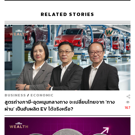
RELATED STORIES
นอกจากนี้ยังมีฮอลล์ฝึกซ้อมขนาด 7,900 ตารางเมตร ที่
รองรับได้ถึง 24 สนามแบดมินตัน หรือ 2 สนามเทนนิส พร้อม
BUSINESS
/
ECONOMIC
ฟิตเนสและสระว่ายน้ำ 4 เลน ภายในอาคาร รวมถึงฮอลล์
สูตรถ่างภาษี-อุดหนุนกลางทาง จะเปลี่ยนไทยจาก ‘ทาง
167
ปิงปองขนาด 6,100 ตารางเมตร ที่รองรับทั้งการฝึกซ้อม
ผ่าน’ เป็นฮับผลิต EV ได้จริงหรือ?
ปิงปองและแบดมินตัน