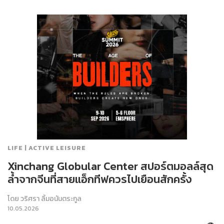
LIFE | ACTIVE LEISURE
Xinchang Globular Center สปอร์ตมอลล์สุด
ล้ำจากจีนที่สายแอ็กทีฟควรไปเยือนสักครั้ง
โดย
วริศรา ลิ้มอนันตระกูล
10.05.2026