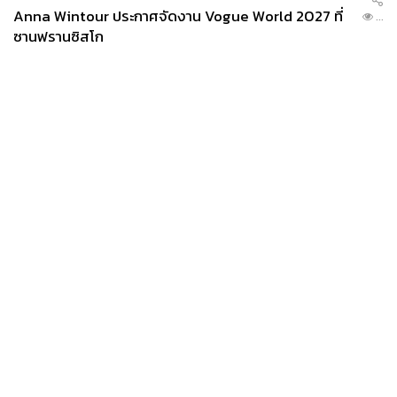
Anna Wintour ประกาศจัดงาน Vogue World 2027 ที่
...
ซานฟรานซิสโก
News
Wealth
Pop
Podcast
Video
Now
Opinion
Careers
Events
Privacy
About
Contact
Policy
FOR
ADVERTISING
MEMBERSHIP