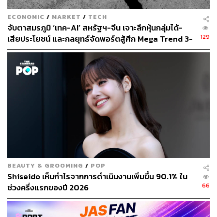
ECONOMIC
/
MARKET
/
TECH
จับตาสมรภูมิ ‘เทค-AI’ สหรัฐฯ-จีน เจาะลึกหุ้นกลุ่มได้-
129
เสียประโยชน์ และกลยุทธ์จัดพอร์ตสู้ศึก Mega Trend 3-
5 ปีข้างหน้า
BEAUTY & GROOMING
/
POP
Shiseido เห็นกำไรจากการดำเนินงานเพิ่มขึ้น 90.1% ใน
66
ช่วงครึ่งแรกของปี 2026