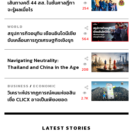
เส้นทางคดี 44 สส. ในชั้นศาลฎีกา
254
จะรู้ผลเมื่อไร
WORLD
สรุปภารกิจอนุทิน เยือนอินโดนีเซีย
564
ขับเคลื่อนการทูตเศรษฐกิจเชิงรุก
ประกาศหุ้นส่วนยุทธศาสตร์ไทย –
อินโดนีเซีย
Navigating Neutrality:
Thailand and China in the Age
208
of a New Global Order
BUSINESS
/
ECONOMIC
วิเคราะห์ปรากฏการณ์คนแห่ขอสิน
2.7K
เชื่อ CLICX อาจเป็นเพียงยอด
ภูเขาน้ำแข็ง ของปัญหาหนี้ครัว
เรือนไทยที่ถูกซุกไว้
LATEST STORIES