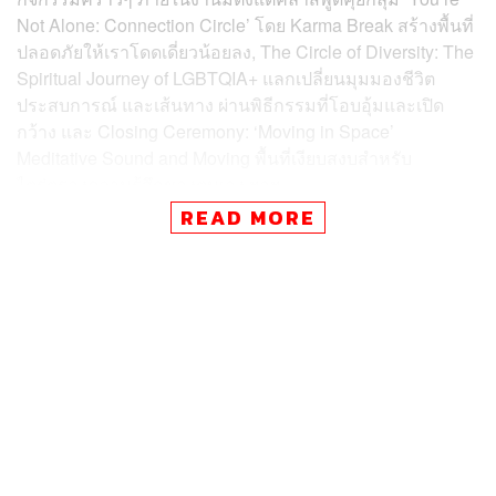
Not Alone: Connection Circle’ โดย Karma Break สร้างพื้นที่
ปลอดภัยให้เราโดดเดี่ยวน้อยลง, The Circle of Diversity: The
Spiritual Journey of LGBTQIA+ แลกเปลี่ยนมุมมองชีวิต
ประสบการณ์ และเส้นทาง ผ่านพิธีกรรมที่โอบอุ้มและเปิด
กว้าง และ Closing Ceremony: ‘Moving in Space’
Meditative Sound and Moving พื้นที่เงียบสงบสำหรับ
ไตร่ตรองความรู้สึกของตนเอง ฯลฯ
READ MORE
‘เป็น อยู่ คือ (เรา) We’re Being’ โดย The NOOK by Love
Frankie จัดขึ้นที่ Slowcombo วันที่ 30-31 มีนาคม 2024
เท่านั้น โดยสามารถไปร่วมงานได้แบบไม่มีค่าใช้จ่าย ซึ่งพื้นที่
นี้จะสร้างสรรค์กิจกรรมมากมายจากหลากหลายผู้เชี่ยวชาญ
มาให้คุณได้ลองทำ ไม่ใช่แค่กลุ่มคนที่กำลังเผชิญหน้ากับ
อาการป่วยเท่านั้นที่ควรไป แต่ใครๆ ก็สามารถไปได้ เพื่อเรียน
รู้และเข้าใจในภาวะดังกล่าว
ดูรายละเอียดเพิ่มเติมที่
www.facebook.com/thenookfriends