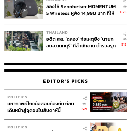
ลองใช้ Sennheiser MOMENTUM
ABOUT THE AUTHOR
625
5 Wireless หูฟัง 14,990 บาท ที่ให้
พลอยจันทร์ สุขคง
ผู้ใช้ถอดเปลี่ยนแบตเองได้ ก่อนกฎ
Senior Content Creator ประจำกองไลฟ์สไตล์
EU บังคับปีหน้า
สำนักข่าว THE STANDARD
THAILAND
อดีต สส. ‘ฉลอง’ ก่อเหตุยิง ‘นายก
515
อบจ.นนทบุรี’ ที่สำนักงาน ตำรวจรุด
ลงพื้นที่
EDITOR'S PICKS
POLITICS
มหากาพย์โกงข้อสอบท้องถิ่น ก่อน
621
เดินหน้าสู่จุดจบในสัปดาห์นี้
POLITICS