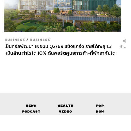
BUSINESS
/
BUSINESS
เซ็นทรัลพัฒนา เผยงบ Q2/69 แข็งแกร่ง รายได้ทะลุ 1.3
...
หมื่นล้าน กำไรโต 10% ดันพอร์ตศูนย์การค้า-ที่พักอาศัยโต
ยกแผง
News
Wealth
Pop
Podcast
Video
Now
Opinion
Careers
Events
Privacy
About
Contact
Policy