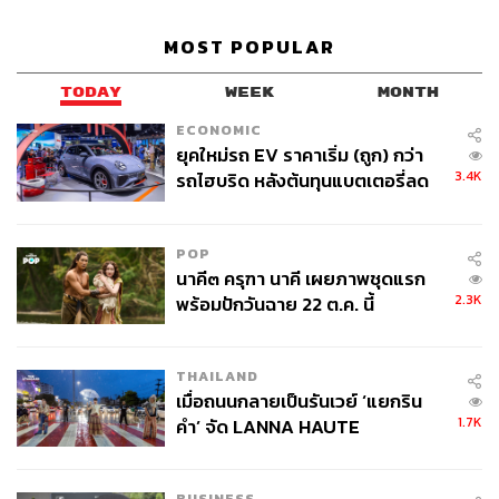
MOST POPULAR
TODAY
WEEK
MONTH
Location:
Slowcombo
ECONOMIC
Open:
วันเสาร์ที่ 30 และวันอาทิตย์ที่ 31 มีนาคม 2567
ยุคใหม่รถ EV ราคาเริ่ม (ถูก) กว่า
Budget:
ฟรี!
3.4K
รถไฮบริด หลังต้นทุนแบตเตอรี่ลด
ลง - จีนแห่บุกตลาดเกิดใหม่
TAGS:
Slowcombo
เป็น อยู่ คือ (เรา) We’re Being
เทศกาลสุขภาพใจ
POP
นาคี๓ ครุฑา นาคี เผยภาพชุดแรก
2.3K
พร้อมปักวันฉาย 22 ต.ค. นี้
THAILAND
เมื่อถนนกลายเป็นรันเวย์ ‘แยกริน
1.7K
คำ’ จัด LANNA HAUTE
COUTURE กลางสายฝน
123
BUSINESS