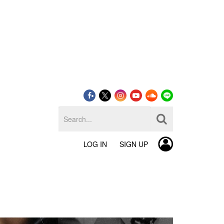
LOG IN
SIGN UP