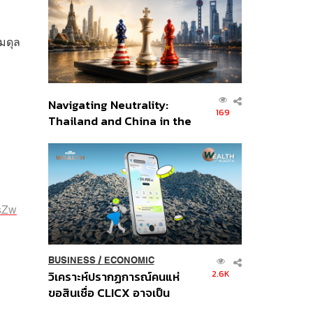
อินโดนีเซีย
มดุล
Navigating Neutrality:
169
Thailand and China in the
Age of a New Global
Order
sZw
BUSINESS
/
ECONOMIC
2.6K
วิเคราะห์ปรากฏการณ์คนแห่
ขอสินเชื่อ CLICX อาจเป็น
เพียงยอดภูเขาน้ำแข็ง ของ