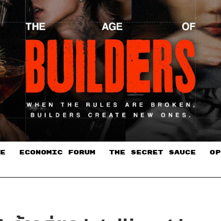
E
ECONOMIC FORUM
THE SECRET SAUCE​
OP