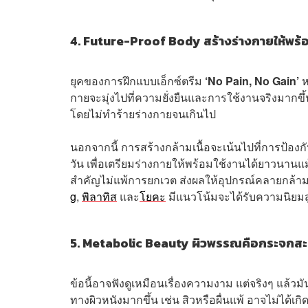
4. Future-Proof Body สร้างร่างกายให้พร้อ
ยุคของการฝึกแบบเอ็กซ์ตรีม
‘No Pain, No Gain’
ห
กายจะมุ่งไปที่ความยั่งยืนและการใช้งานจริงมากข
โดยไม่ทำร้ายร่างกายจนเกินไป
นอกจากนี้ การสร้างกล้ามเนื้อจะเน้นไปที่การป้อง
วัน เพื่อเตรียมร่างกายให้พร้อมใช้งานได้ยาวนานแม
สำคัญไม่แพ้การยกเวต ส่งผลให้อุปกรณ์คลายกล้ามเ
g
,
พิลาทิส
และ
โยคะ
มีแนวโน้มจะได้รับความนิยมสูง
5. Metabolic Beauty ผิวพรรณคือกระจกสะ
ข้อนี้อาจฟังดูเหมือนเรื่องความงาม แต่จริงๆ แล้
ทางผิวหนังมากขึ้น เช่น สิวหรือผื่นแพ้ อาจไม่