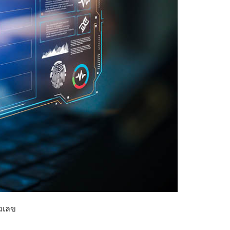
ัวเลข