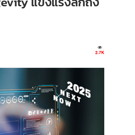
gevity แข็งแรงลึกถึง
2.7K