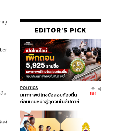
ผลาญ
EDITOR'S PICK
ber
POLITICS
 คือ
564
มหากาพย์โกงข้อสอบท้องถิ่น
ย
ก่อนเดินหน้าสู่จุดจบในสัปดาห์
นี้
่แค่