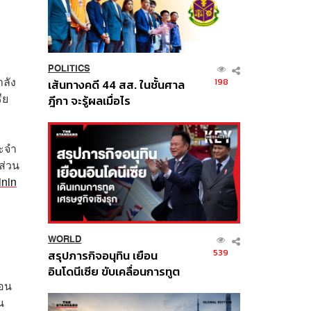
POLITICS
ำลัง
198
เส้นทางคดี 44 สส. ในชั้นศาล
ีย
ฎีกา จะรู้ผลเมื่อไร
ระจำ
ส่วน
inin
WORLD
539
สรุปภารกิจอนุทิน เยือน
อินโดนีเซีย ขับเคลื่อนการทูต
ือน
เศรษฐกิจเชิงรุก ประกาศหุ้น
น
ส่วนยุทธศาสตร์ไทย –