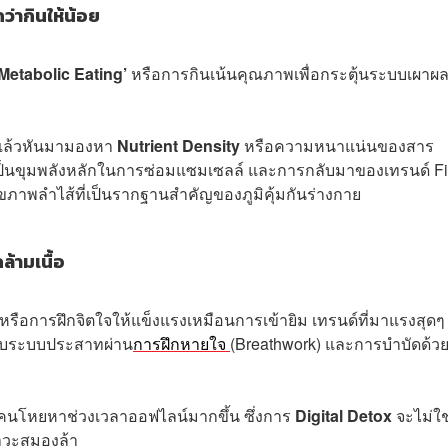
ว่ากินให้น้อย
‘Metabolic Eating’
หรือการกินเน้นคุณภาพเพื่อกระตุ้นระบบเผา
งแล้วหันมามองหา
Nutrient Density
หรือความหนาแน่นของสาร
n เป็นขุมพลังหลักในการซ่อมแซมเซลล์ และการกลับมาของเทรนด์ Fi
ุขภาพลำไส้ที่เป็นรากฐานสำคัญของภูมิคุ้มกันร่างกาย
้ามเนื้อ
ss หรือการฝึกจิตใจให้แข็งแรงเหมือนการเข้ายิม เทรนด์ที่มาแรงสุดๆ
ียบระบบประสาทผ่าน
การฝึกหายใจ
(Breathwork) และการบำบัดด้ว
ผู้คนโหยหาช่วงเวลาออฟไลน์มากขึ้น ซึ่งการ
Digital Detox
จะไม่ใช
าวะสมองล้า