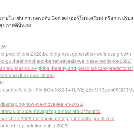
าพภายใน เช่น การลดระดับ Cortisol (ฮอร์โมนเครียด) หรือการปรับส
สุขภาพดีนั่นเอง
026/
end-predictions-2026-building-next-generation-wellness-growth
-to-gut-health-holland-barrett-reveals-wellness-trends-for-2026/
l-announces-2026-global-beauty-and-personal-care-predictions/
ood-and-drink-predictions/
ds/
ining-cardio/?srsltid=AfmBOorXS2-T4TLfYEjZBdMK3ycm08OD3M
ends-shaping-how-we-move-feel-in-2026/
trends-of-2026-navigating-a-new-era-of-health/
to-watch-in-2026-metabolic-eating-gut-health-prioritized/
of-food-key-nutrition-shifts-2026/