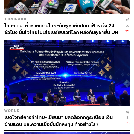
THAILAND
โฆษก ทบ. ย้ำชายแดนไทย-กัมพูชายังปกติ เฝ้าระวัง 24
39
ชั่วโมง มั่นใจไทยไม่เสียเปรียบเวทีโลก หลังกัมพูชายื่น UN
รับรอง MOU43
WORLD
เปิดโจทย์การค้าไทย-เมียนมา ปลดล็อกกฎระเบียบ เงิน
35
ข้ามแดน และความเชื่อมั่นนักลงทุน ทำอย่างไร?