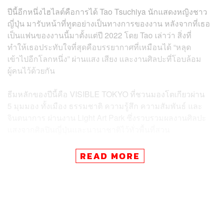
ปีนี้อีกหนึ่งไฮไลต์คือการได้ Tao Tsuchiya นักแสดงหญิงชาว
ญี่ปุ่น มารับหน้าที่ทูตอย่างเป็นทางการของงาน หลังจากที่เธอ
เป็นแฟนของงานนี้มาตั้งแต่ปี 2022 โดย Tao เล่าว่า สิ่งที่
ทำให้เธอประทับใจที่สุดคือบรรยากาศที่เหมือนได้ “หลุด
เข้าไปอีกโลกหนึ่ง” ผ่านแสง เสียง และงานศิลปะที่โอบล้อม
ผู้คนไว้ด้วยกัน
ธีมหลักของปีนี้คือ VISIBLE TOKYO ที่ชวนมองโตเกียวผ่าน
5 มุมมอง ทั้งเมือง ธรรมชาติ ความรู้สึก ความสัมพันธ์ และ
จินตนาการ ผ่านงาน Light Art Park ซึ่งรวบรวมผลงานศิลปะ
แสงจากศิลปินญี่ปุ่นและนานาชาติไว้ทั่วพื้นที่สวน
หนึ่งในงานที่ถูกพูดถึงมากที่สุดคือ GAIA ผลงานอินสตอลเล
READ MORE
ชันขนาดยักษ์จากศิลปินอังกฤษ Luke Jerram ที่จำลองโลก
เสมือนจริงจากภาพถ่ายของ NASA และจะมาเปิดตัวครั้งแรก
ในญี่ปุ่นภายในงานนี้ ผู้ชมจะได้สัมผัสความรู้สึกเหมือนกำลัง
มองโลกจากอวกาศจริงๆ