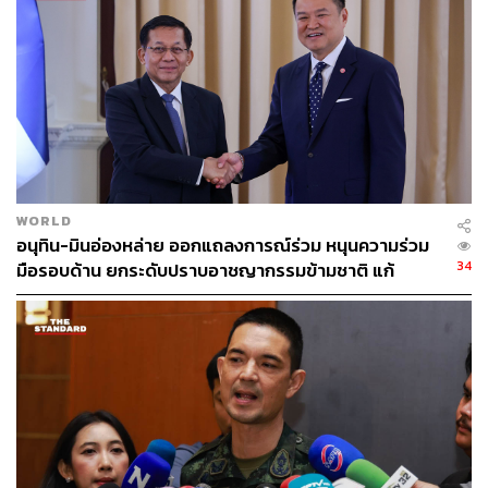
WORLD
อนุทิน-มินอ่องหล่าย ออกแถลงการณ์ร่วม หนุนความร่วม
34
มือรอบด้าน ยกระดับปราบอาชญากรรมข้ามชาติ แก้
ปัญหาหมอกควัน-มลพิษทางน้ำ