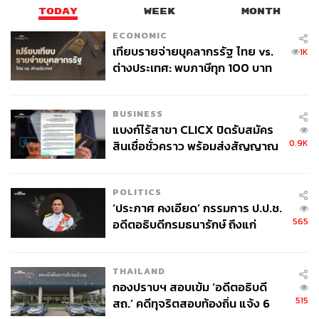
TODAY
WEEK
MONTH
ECONOMIC
เทียบรายจ่ายบุคลากรรัฐ ไทย vs.
1K
ต่างประเทศ: พบภาษีทุก 100 บาท
ของคนไทยใช้ไปกับข้าราชการเฉียด
40 บาท
BUSINESS
แบงก์ไร้สาขา CLICX ปิดรับสมัคร
0.9K
สินเชื่อชั่วคราว พร้อมส่งสัญญาณ
เตือนกลุ่มกู้เงินผิดวัตถุประสงค์-ให้
ข้อมูลเท็จ เตรียมดำเนินคดีเด็ดขาด
POLITICS
‘ประภาศ คงเอียด’ กรรมการ ป.ป.ช.
565
อดีตอธิบดีกรมธนารักษ์ ถึงแก่
อนิจกรรม
THAILAND
กองปราบฯ สอบเข้ม ‘อดีตอธิบดี
515
สถ.’ คดีทุจริตสอบท้องถิ่น แจ้ง 6