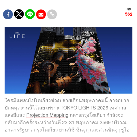
562
ใครมีแพลนไปโตเกียวช่วงปลายเดือนพฤษภาคมนี้ อาจอยาก
ปักหมุดงานนี้ไว้เลย เพราะ TOKYO LIGHTS 2026 เทศกาล
แสงสีและ
Projection Mapping
กลางกรุงโตเกียว กำลังจะ
กลับมาอีกครั้งระหว่างวันที่ 23-31 พฤษภาคม 2569 บริเวณ
อาคารรัฐบาลกรุงโตเกียว ย่านนิชิ-ชินจูกุ และสวนชินจูกุชูโอ