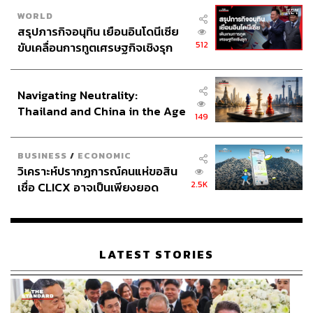
WORLD
สรุปภารกิจอนุทิน เยือนอินโดนีเซีย
512
ขับเคลื่อนการทูตเศรษฐกิจเชิงรุก
ประกาศหุ้นส่วนยุทธศาสตร์ไทย –
อินโดนีเซีย
Navigating Neutrality:
Thailand and China in the Age
149
of a New Global Order
BUSINESS
/
ECONOMIC
วิเคราะห์ปรากฏการณ์คนแห่ขอสิน
2.5K
เชื่อ CLICX อาจเป็นเพียงยอด
ภูเขาน้ำแข็ง ของปัญหาหนี้ครัว
เรือนไทยที่ถูกซุกไว้
LATEST STORIES