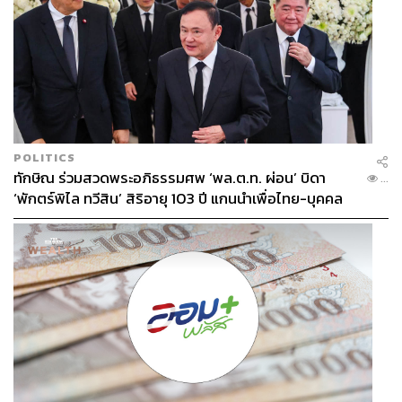
POLITICS
ทักษิณ ร่วมสวดพระอภิธรรมศพ ‘พล.ต.ท. ผ่อน’ บิดา
...
‘พักตร์พิไล ทวีสิน’ สิริอายุ 103 ปี แกนนำเพื่อไทย-บุคคล
หลากวงการร่วมอาลัย