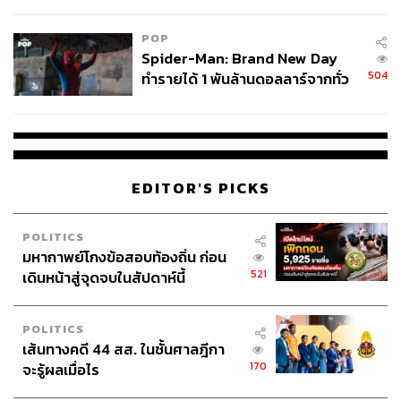
ข้อหาหนัก จ่อชง ป.ป.ช. 12 ส.ค. นี้
POP
Spider-Man: Brand New Day
504
ทำรายได้ 1 พันล้านดอลลาร์จากทั่ว
โลกภายใน 6 วัน
EDITOR'S PICKS
POLITICS
มหากาพย์โกงข้อสอบท้องถิ่น ก่อน
521
เดินหน้าสู่จุดจบในสัปดาห์นี้
POLITICS
เส้นทางคดี 44 สส. ในชั้นศาลฎีกา
170
จะรู้ผลเมื่อไร