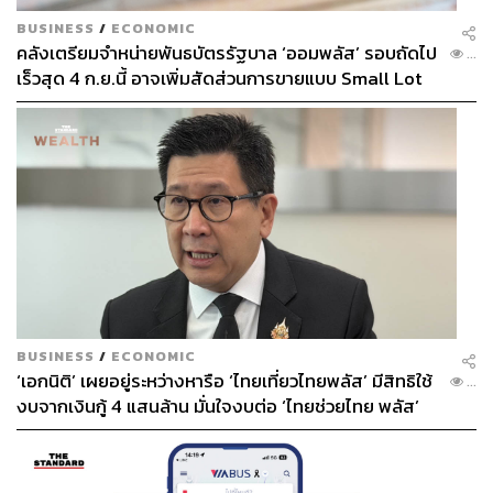
BUSINESS
/
ECONOMIC
คลังเตรียมจำหน่ายพันธบัตรรัฐบาล ‘ออมพลัส’ รอบถัดไป
...
เร็วสุด 4 ก.ย.นี้ อาจเพิ่มสัดส่วนการขายแบบ Small Lot
First มากขึ้น
BUSINESS
/
ECONOMIC
‘เอกนิติ’ เผยอยู่ระหว่างหารือ ‘ไทยเที่ยวไทยพลัส’ มีสิทธิใช้
...
งบจากเงินกู้ 4 แสนล้าน มั่นใจงบต่อ ‘ไทยช่วยไทย พลัส’
เฟส 2 มีเพียงพอ