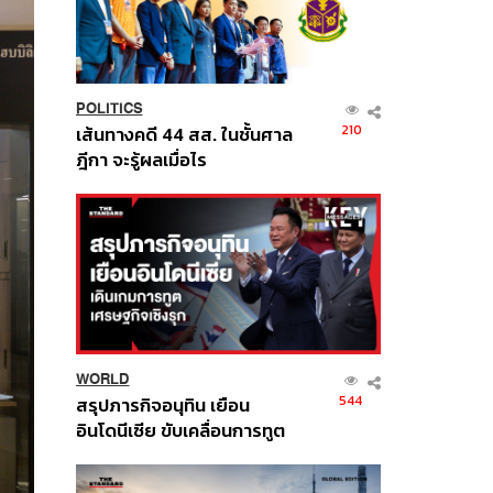
POLITICS
210
เส้นทางคดี 44 สส. ในชั้นศาล
ฎีกา จะรู้ผลเมื่อไร
WORLD
544
สรุปภารกิจอนุทิน เยือน
อินโดนีเซีย ขับเคลื่อนการทูต
เศรษฐกิจเชิงรุก ประกาศหุ้น
ส่วนยุทธศาสตร์ไทย –