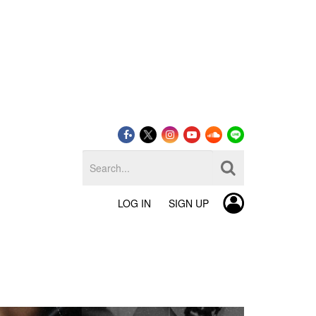
LOG IN
SIGN UP