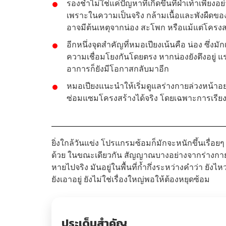
รองช้ำไม่ใช่แค่ปัญหาที่เกิดขึ้นที่ฝ่าเท้าเพี
เพราะในความเป็นจริง กล้ามเนื้อและพังผืดของเ
อาจมีต้นเหตุจากน่อง สะโพก หรือแม้แต่โครงส
อีกหนึ่งจุดสำคัญที่หมอเปียงเน้นคือ น่อง ซึ่ง
ความเชื่อมโยงกันโดยตรง หากน่องยังตึงอยู่ แรงด
อาการก็ยังมีโอกาสกลับมาอีก
หมอเปียงแนะนำให้เริ่มดูแลร่างกายล่วงหน้าอย
ซ่อมแซมโครงสร้างได้จริง โดยเฉพาะการเรีย
ยิ่งใกล้วันแข่ง โปรแกรมซ้อมก็มักจะหนักขึ้นเรื่อ
ด้วย ในขณะเดียวกัน สัญญาณบางอย่างจากร่างกายก็เริ่
หายไปจริง มันอยู่ในพื้นที่ก้ำกึ่งระหว่างคำว่า ยังไห
ยังเอาอยู่ ยังไม่ใช่เรื่องใหญ่พอให้ต้องหยุดซ้อม
ประเด็นสำคัญ