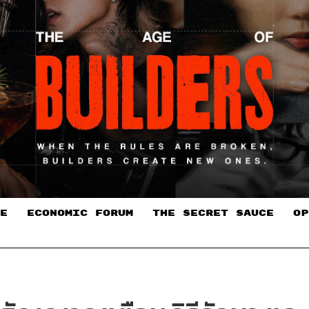
E
ECONOMIC FORUM
THE SECRET SAUCE​
OP