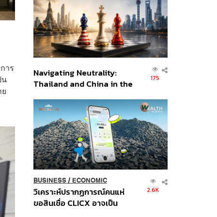
อินโดนีเซีย
อาการ
Navigating Neutrality:
็น
175
Thailand and China in the
าย
Age of a New Global
Order
BUSINESS
/
ECONOMIC
2.6K
วิเคราะห์ปรากฏการณ์คนแห่
ขอสินเชื่อ CLICX อาจเป็น
เพียงยอดภูเขาน้ำแข็ง ของ