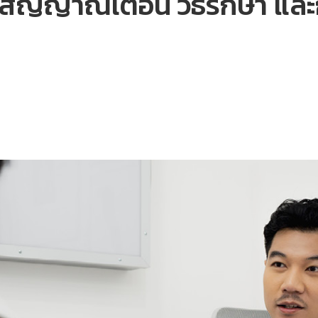
่ง สัญญาณเตือน วิธีรักษา แล