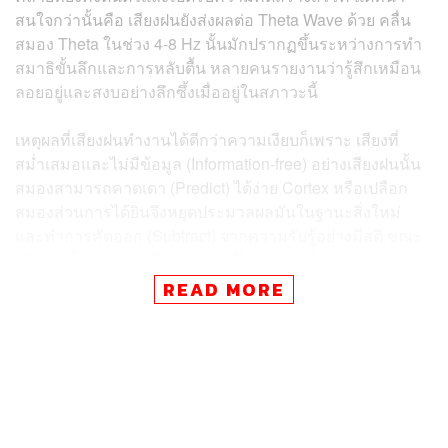
สนใจกว่านั้นคือ เสียงฝนยังส่งผลต่อ Theta Wave ด้วย คลื่น
สมอง Theta ในช่วง 4-8 Hz นั้นมักปรากฏขึ้นระหว่างการทำ
สมาธิขั้นลึกและการหลับตื้น หลายคนรายงานว่ารู้สึกเหมือน
ลอยอยู่และสงบอย่างลึกซึ้งเมื่ออยู่ในสภาวะนี้
เหตุผลที่เสียงฝนทำงานได้ดีกว่าความเงียบก็เพราะ เสียงที่
สม่ำเสมอและไม่มีข้อมูล (Information-free) อย่างเสียงฝนนั้น
สมองสามารถคาดเดา (Predict) ได้ง่าย Cortex หรือเปลือก
สมองส่วนการได้ยินจึงหยุดประมวลผลมันในฐานะสิ่งใหม่
และทำการคัดออก (Subtract) จากความรับรู้อย่างมีสติ ขณะ
เดียวกันก็ช่วยกรองเสียงรบกวนที่ไม่คาดเดาได้ภายนอกออก
ไปด้วย
READ MORE
ในห้องที่เงียบสนิท Default Mode Network (DMN) หรือวงจร
ประสาทที่เชื่อมโยงกับการคิดวนซ้ำในหัว มักจะเข้ามา
ครอบงำสมอง แต่เสียงพื้นหลังที่นุ่มนวลและสม่ำเสมอจะช่วย
กระตุ้นวงจรการจดจ่อ (Attention Circuits) ได้พอดี เพียงพอที่
จะปิดเสียงรบกวนภายในใจนั้น นักวิทยาศาสตร์เรียก