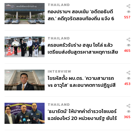
THAILAND
กองปราบฯ สอบเข้ม ‘อดีตอธิบดี
557
สถ.’ คดีทุจริตสอบท้องถิ่น แจ้ง 6
ข้อหาหนัก จ่อชง ป.ป.ช. 12 ส.ค. นี้
THAILAND
ครอบครัวรับร่าง ฮลุน โซโล่ แล้ว
465
เตรียมส่งชันสูตรหาสาเหตุการเสีย
ชีวิต
INTERVIEW
ไขรหัสตั้ง ผบ.ตร. ‘ความสามารถ
453
vs อาวุโส’ และอนาคตการปฏิรูปสี
กากี กับ พล.ต.อ. เอก อังสนานนท์
THAILAND
‘ธนารัตน์’ ให้ปากคำตำรวจไซเบอร์
365
แฉช่องโหว่ 20 หน่วยงานรัฐ ยันไร้
นัยทางการเมือง