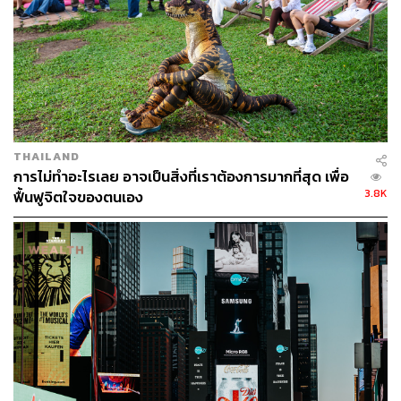
ABOUT THE AUTHOR
ภูริตา บุญล้อม
Beauty Editor | THE STANDARD LIFE
THAILAND
การไม่ทำอะไรเลย อาจเป็นสิ่งที่เราต้องการมากที่สุด เพื่อ
3.8K
ฟื้นฟูจิตใจของตนเอง