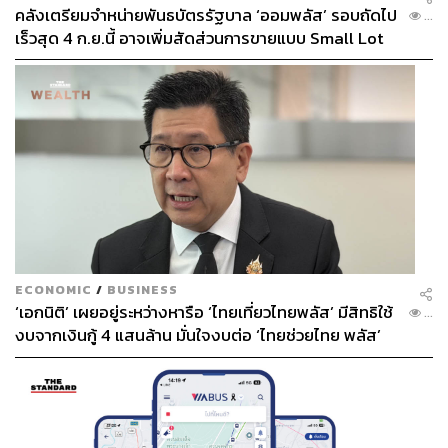
คลังเตรียมจำหน่ายพันธบัตรรัฐบาล ‘ออมพลัส’ รอบถัดไป
...
เร็วสุด 4 ก.ย.นี้ อาจเพิ่มสัดส่วนการขายแบบ Small Lot
First มากขึ้น
ECONOMIC
/
BUSINESS
‘เอกนิติ’ เผยอยู่ระหว่างหารือ ‘ไทยเที่ยวไทยพลัส’ มีสิทธิใช้
...
งบจากเงินกู้ 4 แสนล้าน มั่นใจงบต่อ ‘ไทยช่วยไทย พลัส’
เฟส 2 มีเพียงพอ