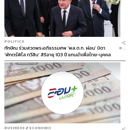
POLITICS
ทักษิณ ร่วมสวดพระอภิธรรมศพ ‘พล.ต.ท. ผ่อน’ บิดา
...
‘พักตร์พิไล ทวีสิน’ สิริอายุ 103 ปี แกนนำเพื่อไทย-บุคคล
หลากวงการร่วมอาลัย
BUSINESS
/
ECONOMIC