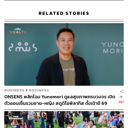
https://www.mindmachines.com/how-weather-and-en
vironment-affect-your-natural-brainwave-patterns/
RELATED STORIES
https://neurosity.co/guides/build-focus-environment-b
rain-science
https://blog.ultrahuman.com/blog/neurosound-how-s
ound-frequencies-affect-the-brain/
TAGS:
การทำงานของสมอง
ฤดูฝน
การพักผ่อน
wellness
ฝนตก
BUSINESS
/
BUSINESS
ONSENS พลิกโฉม Yunomori ดูแลสุขภาพครบวงจร เปิด
261
ตัวออนเซ็นรวมชาย-หญิง สตูดิโอพิลาทิส ตั้งเป้าปี 69
รายได้-กำไรโต 10-15%
245