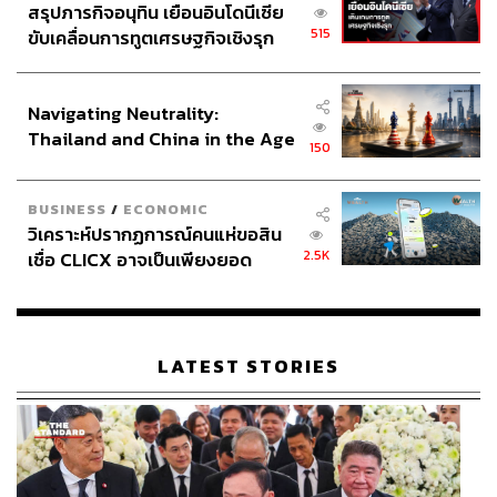
สรุปภารกิจอนุทิน เยือนอินโดนีเซีย
515
ขับเคลื่อนการทูตเศรษฐกิจเชิงรุก
ประกาศหุ้นส่วนยุทธศาสตร์ไทย –
อินโดนีเซีย
Navigating Neutrality:
Thailand and China in the Age
150
of a New Global Order
BUSINESS
/
ECONOMIC
วิเคราะห์ปรากฏการณ์คนแห่ขอสิน
2.5K
เชื่อ CLICX อาจเป็นเพียงยอด
ภูเขาน้ำแข็ง ของปัญหาหนี้ครัว
เรือนไทยที่ถูกซุกไว้
LATEST STORIES