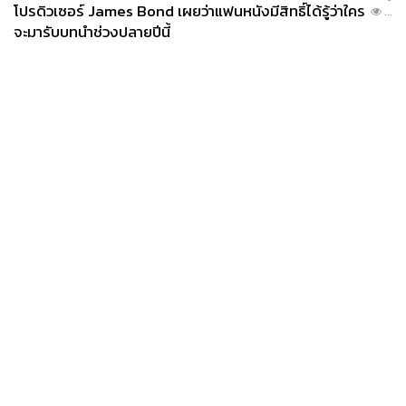
โปรดิวเซอร์ James Bond เผยว่าแฟนหนังมีสิทธิ์ได้รู้ว่าใคร
...
จะมารับบทนำช่วงปลายปีนี้
News
Wealth
Pop
Podcast
Video
Now
Opinion
Careers
Events
Privacy
About
Contact
Policy
FOR
ADVERTISING
MEMBERSHIP