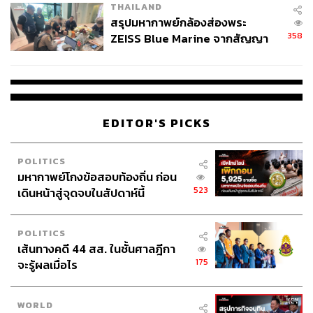
THAILAND
สรุปมหากาพย์กล้องส่องพระ
358
ZEISS Blue Marine จากสัญญา
ผลิต 8.3 ล้าน สู่ข้อพิพาท ‘มา
เวลล์ฯ’ ฟ้อง ‘โทน บางแค’ ผิดนัด
จ่ายหนี้-แอบระบุแบรนด์
EDITOR'S PICKS
POLITICS
มหากาพย์โกงข้อสอบท้องถิ่น ก่อน
523
เดินหน้าสู่จุดจบในสัปดาห์นี้
POLITICS
เส้นทางคดี 44 สส. ในชั้นศาลฎีกา
175
จะรู้ผลเมื่อไร
WORLD