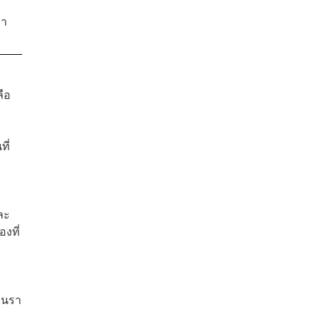
รา
ือ
ี่
ละ
องที่
านรา