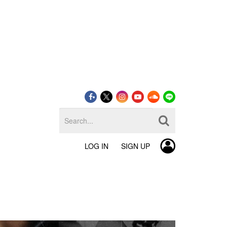
LOG IN
SIGN UP