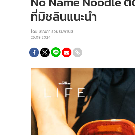
No Name Noodle ติด
ที่มิชลินแนะนำ
โดย
เกณิกา รวยธนพานิช
25.09.2024