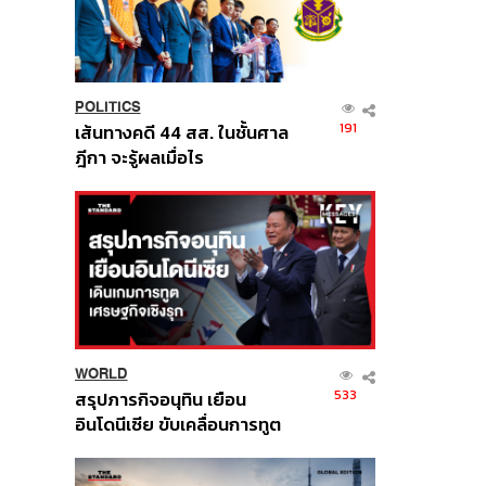
POLITICS
191
เส้นทางคดี 44 สส. ในชั้นศาล
ฎีกา จะรู้ผลเมื่อไร
WORLD
533
สรุปภารกิจอนุทิน เยือน
อินโดนีเซีย ขับเคลื่อนการทูต
เศรษฐกิจเชิงรุก ประกาศหุ้น
ส่วนยุทธศาสตร์ไทย –