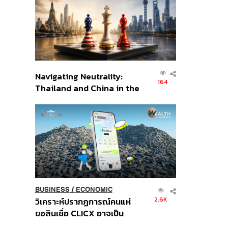
อินโดนีเซีย
Navigating Neutrality:
164
Thailand and China in the
Age of a New Global
Order
BUSINESS
/
ECONOMIC
2.6K
วิเคราะห์ปรากฏการณ์คนแห่
ขอสินเชื่อ CLICX อาจเป็น
เพียงยอดภูเขาน้ำแข็ง ของ