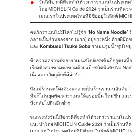
วันนี้มีข่าวดีที่จะทำให้วงการราเมนในประเท
โดย MICHELIN Guide 2024 ว่าเป็นร้านที่คว
เมนแรกในประเทศไทยที่มีชื่ออยู่ในลิสต์ MIC
คนรักราเมนไม่มีใครไม่รู้จัก
‘No Name Noodle’
ร
กลายเป็นร้านจองยาก (มาก) อยู่ช่วงหนึ่ง ด้วยฝีมือ
และ
Kombusui Tsuke Soba
ราเมนจุ่มน้ำซุปโชยุ
ซึ่งความคราฟต์ของราเมนสไตล์เชฟชินก็อยู่ตรงที่ก
เรียงตัวสวยชามต่อชามด้วยแป้งชนิดพิเศษ No Name No
เนื่องจากวัตถุดิบที่มีจำกัด
ถึงแม้ร้านจะโด่งดังจนกลายเป็นร้านราเมนอันดับ 
ทีมก็ไม่หยุดพัฒนาราเมนให้อร่อยขึ้น ใหม่ขึ้น และน่
นั่งกลับไปกินอีกซ้ำๆ
จนกระทั่งวันนี้มีข่าวดีที่จะทำให้วงการราเมนใน
แนะนำโดย MICHELIN Guide 2024 ว่าเป็นร้านที่ค
เมนแรกในประเทศไทยที่มีชื่ออยู่ในลิสต์ MICHELI