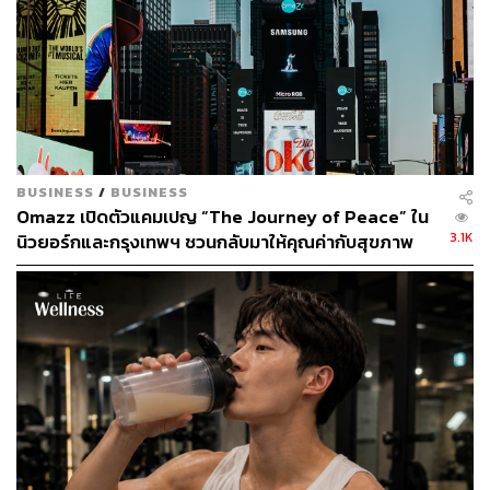
เมฆไป คุณแค่นั่งอยู่ที่เดิม
อย่าบอกตัวเองว่านี่คือการ Productive นี่ไม่ใช่ Recharge
เพื่อให้ทำงานได้ดีขึ้น นี่คือการพักที่มีคุณค่าในตัวเอง ไม่ต้อง
สมเหตุสมผล ไม่ต้อง Justify ครั้งต่อไปที่คุณนอนอยู่เฉยๆ แล้ว
รู้สึกผิด ลองเปลี่ยนคำในหัวดู จาก “ฉันกำลังเสียเวลา” เป็น
“ฉันกำลัง Languishing อย่างงดงาม” เพราะบางที สิ่งที่
ร่างกายต้องการจริงๆ ก็แค่เวลาที่ไม่ต้องพิสูจน์อะไร
BUSINESS
/
BUSINESS
Omazz เปิดตัวแคมเปญ “The Journey of Peace” ใน
TAGS:
สมอง
การพักผ่อน
ทัศนคติ
Languor
ความสุข
3.1K
นิวยอร์กและกรุงเทพฯ ชวนกลับมาให้คุณค่ากับสุขภาพ
และความสงบ
335