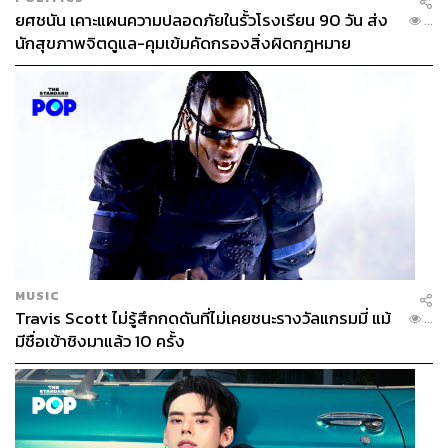
ยศชนัน เคาะแผนความปลอดภัยในรั้วโรงเรียน 90 วัน ส่ง
...
นักสุขภาพจิตดูแล-คุมเข้มคัดกรองสิ่งผิดกฎหมาย
MUSIC
Travis Scott ไม่รู้สึกกดดันที่ไม่เคยชนะรางวัลแกรมมี่ แม้
...
มีชื่อเข้าชิงมาแล้ว 10 ครั้ง