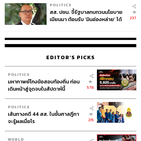
POLITICS
สส. ปชน. จี้รัฐบาลทบทวนนโยบาย
237
เมียนมา ต้อนรับ ‘มินอ่องหล่าย’ ได้
แค่สัญญาว่างเปล่า
EDITOR'S PICKS
POLITICS
มหากาพย์โกงข้อสอบท้องถิ่น ก่อน
578
เดินหน้าสู่จุดจบในสัปดาห์นี้
POLITICS
เส้นทางคดี 44 สส. ในชั้นศาลฎีกา
215
จะรู้ผลเมื่อไร
WORLD