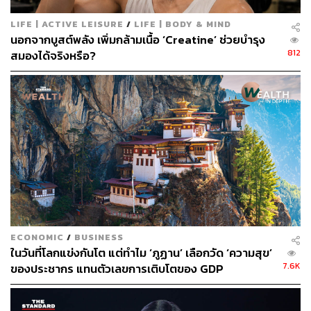
ABOUT THE AUTHOR
LIFE | ACTIVE LEISURE
/
LIFE | BODY & MIND
ภูริตา บุญล้อม
นอกจากบูสต์พลัง เพิ่มกล้ามเนื้อ ‘Creatine’ ช่วยบำรุง
Beauty Editor | THE STANDARD LIFE
812
สมองได้จริงหรือ?
ECONOMIC
/
BUSINESS
ในวันที่โลกแข่งกันโต แต่ทำไม ‘ภูฏาน’ เลือกวัด ‘ความสุข’
7.6K
ของประชากร แทนตัวเลขการเติบโตของ GDP