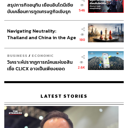
สรุปภารกิจอนุทิน เยือนอินโดนีเซีย
546
ขับเคลื่อนการทูตเศรษฐกิจเชิงรุก
ประกาศหุ้นส่วนยุทธศาสตร์ไทย –
อินโดนีเซีย
Navigating Neutrality:
Thailand and China in the Age
180
of a New Global Order
BUSINESS
/
ECONOMIC
วิเคราะห์ปรากฏการณ์คนแห่ขอสิน
2.6K
เชื่อ CLICX อาจเป็นเพียงยอด
ภูเขาน้ำแข็ง ของปัญหาหนี้ครัว
เรือนไทยที่ถูกซุกไว้
LATEST STORIES