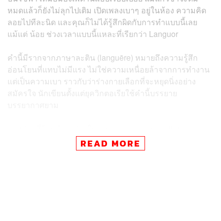
หมดแล้วก็ยังไม่ลุกไปเติม เปิดเพลงเบาๆ อยู่ในห้อง ความคิด
ลอยไปทีละนิด และคุณก็ไม่ได้รู้สึกผิดกับการทำแบบนี้เลย
แม้แต่ น้อย ช่วงเวลาแบบนี้แหละที่เรียกว่า Languor
คำนี้มีรากจากภาษาละติน (languēre) หมายถึงความรู้สึก
อ่อนโยนที่แทบไม่มีแรง ไม่ใช่ความเหนื่อยล้าจากการทำงาน
แต่เป็นความเบา ราวกับว่าร่างกายเลือกที่จะหยุดนิ่งอย่าง
สมัครใจ นักเขียนตั้งแต่ยุควิกตอเรียใช้คำนี้บรรยาย
บรรยากาศยาม
ยามบ่ายที่ร้อนอ้าวอย่างในงานวรรณกรรมของ Jhumpa
Lahiri บรรยายไว้ว่า “Languor ให้ความรู้สึกเหมือนตาที่ปิดลง
READ MORE
อย่างช้าๆ โดยไม่ต้องออกแรง”
ทำไมมันถึงต่างจากความเกียจคร้าน