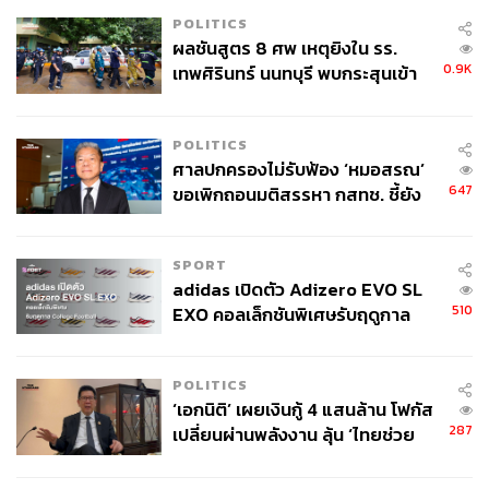
POLITICS
ผลชันสูตร 8 ศพ เหตุยิงใน รร.
0.9K
เทพศิรินทร์ นนทบุรี พบกระสุนเข้า
จุดสำคัญ ‘ศีรษะ-หน้าอก’ ครูถูกยิง
4 นัด จากระยะไกล
POLITICS
ศาลปกครองไม่รับฟ้อง ‘หมอสรณ’
647
ขอเพิกถอนมติสรรหา กสทช. ชี้ยัง
ไม่ใช่ผู้เดือดร้อนเสียหาย
SPORT
adidas เปิดตัว Adizero EVO SL
510
EXO คอลเล็กชันพิเศษรับฤดูกาล
College Football
POLITICS
‘เอกนิติ’ เผยเงินกู้ 4 แสนล้าน โฟกัส
287
เปลี่ยนผ่านพลังงาน ลุ้น ‘ไทยช่วย
ไทยพลัส’ เฟส 2 รอประเมินความ
เหมาะสม