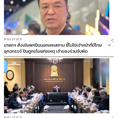
POLITICS
นายกฯ สั่งเข้มพกปืนนอกเคหสถาน ชี้ไม่ใช่เจ้าหน้าที่มีโทษ
...
อุกฉกรรจ์ ปืนถูกขโมยก่อเหตุ เจ้าของร่วมรับผิด
POLITICS