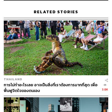
แบบมีสติช่วยเพิ่มความพึงพอใจในชีวิตอย่างมีนัยสำคัญ และ
ที่น่าสนใจกว่านั้น ผู้ที่ฝึกพักแบบนี้รายงานว่าตัวเองรู้สึกว่ามี
RELATED STORIES
เวลามากขึ้น แม้จะทำน้อยลง นักวิจัยเรียกปรากฏการณ์นี้ว่า
time affluence
How to Languor ศิลปะของการไม่ต้องทำอะไร
อย่างจริงจัง
อ่านมาถึงตรงนี้หลายคนอาจคิดว่ามันช่างฟังดูย้อนแย้ง แต่
คนส่วนใหญ่ลืมวิธีหยุดพักแล้ว เราหยุด Scroll แต่ไม่ได้หยุด
จริงๆ เราวางโทรศัพท์แต่สมองยังวิ่งอยู่ Languor ต้องการ
THAILAND
มากกว่านั้นเล็กน้อย ต้องการการ Let Go จริงๆ แนะนำให้
การไม่ทำอะไรเลย อาจเป็นสิ่งที่เราต้องการมากที่สุด เพื่อ
ลองอยู่กับ Sensory ของห้อง แสงที่ตกลงมา เสียงพัดลม กลิ่น
3.8K
ฟื้นฟูจิตใจของตนเอง
กาแฟ อุณหภูมิในห้อง ไม่ต้องตีความ แค่รับรู้ว่ามันมีอยู่ นี่คือ
Present-Moment Awareness ที่ง่ายที่สุด ให้ความคิดลอย
ผ่าน ไม่ต้องตามไป ไม่ต้องแก้ปัญหา เหมือนนั่งดูเมฆ เมฆมา