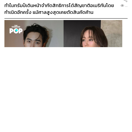
ทำไมทรัมป์เดินหน้าจำกัดสิทธิการได้สัญชาติอเมริกันโดย
...
กำเนิดอีกครั้ง แม้ศาลสูงสุดเคยตัดสินคัดค้าน
ENTERTAINMENT
เก้า นพเก้า และ พาย รินรดา เตรียมร่วมงานกันใน ‘รสกาล
...
Enchanted Taste In Time’