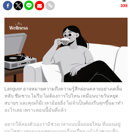
335
Languor อาจหมายความถึงความรู้สึกผ่อนคลายอย่างเคลิ้ม
หลับ ซึมซาบ ไม่รีบ ไม่ต้องการไปไหน เหมือนบ่ายวันหยุด
สบายๆ และคุณก็มีเวลาอ้อยอิ่ง ไม่จำเป็นต้องรีบลุกขึ้นมาทำ
อะไรเลย เพราะตอนนี้มันดีแล้ว
อยากให้ลองตัวเองว่ามีช่วงเวลาแบบนั้นบ่อยไหม ที่นอนอยู่
บนโซฟา เหม่อมองเพดานแบบเรื่อยเปื่อย แม้แก้วชาจะดื่ม