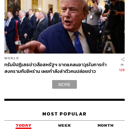
สำหรับผู้ที่พำนักหรือเดินทางอยู่ในพื้นที่ ควรหลีกเลี่ยงบริเวณ
ที่มีการชุมนุมหรือสถานที่ราชการ ติดตามประกาศท้องถิ่น
เรื่องเคอร์ฟิวหรือข้อจำกัดการเดินทาง และเตรียมความ
พร้อมพื้นฐาน เช่น เงินสดสำรอง อุปกรณ์ชาร์จไฟ และแจ้ง
คนใกล้ชิดถึงที่พักหรือแผนการเดินทางล่าสุด เพื่อความ
ปลอดภัย
WORLD
ทรัมป์ปฏิเสธข่าวลือสหรัฐฯ ขาดแคลนอาวุธในการทำ
6. อย่าตื่นตระหนก แต่ต้องอัปเดตข้อมูลสม่ำเสมอ
129
สงครามกับอิหร่าน เผยกำลังล่าตัวคนปล่อยข่าว
สถานการณ์ภูมิรัฐศาสตร์สามารถเปลี่ยนแปลงได้ภายในไม่กี่
MORE
ชั่วโมง การติดตามข้อมูลจากหลายแหล่งข่าวที่เชื่อถือได้จะ
ช่วยให้ประเมินความเสี่ยงได้อย่างมีเหตุผล และตัดสินใจได้
อย่างเหมาะสม โดยไม่ตื่นกลัวเกินความจำเป็น
MOST POPULAR
ภาพ:
Shutterstock
TODAY
WEEK
MONTH
British Airways
การท่องเที่ยว