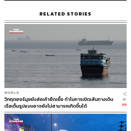
2. ติดตาม ‘Travel Advisory’ จากหน่วยงานรัฐอย่าง
RELATED STORIES
ใกล้ชิด
นักเดินทางควรตรวจสอบประกาศเตือนการเดินทาง (Travel
Advisory) จาก
กระทรวงการต่างประเทศ
ของประเทศตนเอง
อย่างสม่ำเสมอ เพื่อประเมินระดับความเสี่ยงและคำแนะนำ
ล่าสุด โดยสำหรับคนไทย สามารถติดตามข้อมูลผ่านเว็บไซต์
ของ กระทรวงการต่างประเทศ ได้ที่
https://www.mfa.go.th
นอกจากนี้ หากอยู่ในพื้นที่ที่ได้รับผลกระทบ ควรลงทะเบียน
ผ่านระบบ ‘Thai Consular’ หรือแจ้งพิกัดกับสถาน
WORLD
เอกอัครราชทูต เพื่อรับการแจ้งเตือนฉุกเฉินโดยตรง
วิกฤตฮอร์มุซยังส่อเค้ายืดเยื้อ ทำไมการเปิดเส้นทางเดิน
99
เรือเต็มรูปแบบอาจยังไม่สามารถเกิดขึ้นได้
สำหรับชาวต่างชาติที่พำนักในไทย สามารถตรวจสอบข้อมูล
จากสถานทูตของประเทศตนเองในกรุงเทพฯ เช่น
สถานเอกอัครราชทูตอิสราเอลประจำประเทศไทย