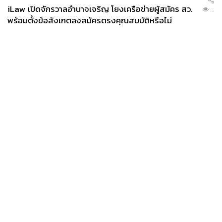
iLaw เปิดจักรวาลอำนาจเจริญ โยงเครือข่ายผู้สมัคร สว.
...
พร้อมตั้งข้อสังเกตลงสมัครตรงคุณสมบัติหรือไม่
News
Wealth
Pop
Podcast
Video
Now
Opinion
Careers
Events
Privacy
About
Contact
Policy
FOR
ADVERTISING
MEMBERSHIP