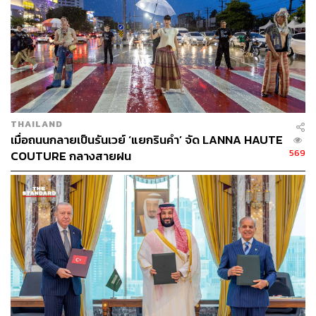
สถานเอกอัครราชทูตอิหร่านประจำประเทศไทย
(แนะนำให้ค้นหาผ่านเว็บไซต์ทางการของสถานทูตโดยตรง
เพื่อดูหมายเลขโทรศัพท์ฉุกเฉินที่อัปเดตล่าสุด)
3. ตรวจสอบประกันการเดินทางอย่างละเอียดก่อน
THAILAND
ตัดสินใจ
เมื่อถนนกลายเป็นรันเวย์ ‘แยกรินคำ’ จัด LANNA HAUTE
569
COUTURE กลางสายฝน
นักเดินทางส่วนใหญ่ คิดว่าการทำประกันการเดินทางแบบอุ่น
ใจไปหนึ่งเปาะ แต่ในความเป็นจริง หลายประกันการเดินทาง
มีข้อยกเว้นเกี่ยวกับเหตุสงครามหรือความขัดแย้งทางทหาร
ดังนั้น ก่อนซื้อหรือก่อนเดินทางควรทำความเข้าใจราย
ละเอียดล่วงหน้าจะช่วยลดความเสี่ยงด้านค่าใช้จ่ายที่อาจเกิด
ขึ้นโดยไม่คาดคิด โดยเฉพาะประเด็นที่เกี่ยวข้องกับเหตุความ
ไม่สงบทางการเมือง การปิดน่านฟ้า หรือการยกเลิกเที่ยวบิน
แต่ไม่ว่าจะรับเคลมหรือไม่รับเคลม สิ่งที่เราแนะนำสำหรับคน