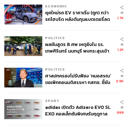
TAGS:
กระทรวงการต่างประเทศ
Emirates
Qatar Airways
ECONOMIC
Iran
Israel
AOT
ประกันการเดินทาง
ยุคใหม่รถ EV ราคาเริ่ม (ถูก) กว่า
ตะวันออกกลาง
Lufthansa
Etihad Airways
1.7K
รถไฮบริด หลังต้นทุนแบตเตอรี่ลด
ลง - จีนแห่บุกตลาดเกิดใหม่
POLITICS
ผลชันสูตร 8 ศพ เหตุยิงใน รร.
1.2K
เทพศิรินทร์ นนทบุรี พบกระสุนเข้า
จุดสำคัญ ‘ศีรษะ-หน้าอก’ ครูถูกยิง
4 นัด จากระยะไกล
POLITICS
711
ศาลปกครองไม่รับฟ้อง ‘หมอสรณ’
0.9K
ขอเพิกถอนมติสรรหา กสทช. ชี้ยัง
ไม่ใช่ผู้เดือดร้อนเสียหาย
ABOUT THE AUTHOR
พลอยจันทร์ สุขคง
SPORT
Senior Content Creator ประจำกองไลฟ์สไตล์
adidas เปิดตัว Adizero EVO SL
สำนักข่าว THE STANDARD
899
EXO คอลเล็กชันพิเศษรับฤดูกาล
College Football