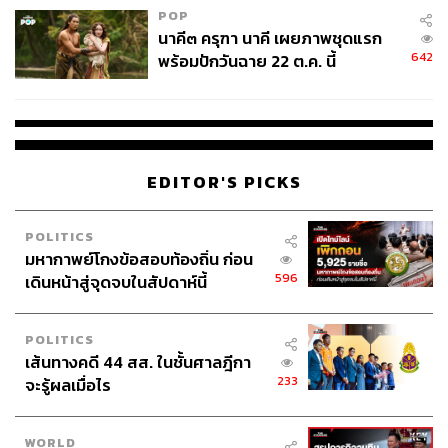
POP
นาคี๓ ครุฑา นาคี เผยภาพชุดแรก
642
พร้อมปักวันฉาย 22 ต.ค. นี้
EDITOR'S PICKS
POLITICS
มหากาพย์โกงข้อสอบท้องถิ่น ก่อน
596
เดินหน้าสู่จุดจบในสัปดาห์นี้
POLITICS
เส้นทางคดี 44 สส. ในชั้นศาลฎีกา
233
จะรู้ผลเมื่อไร
WORLD