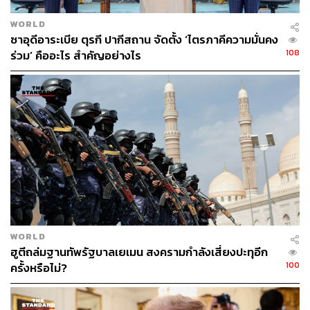
เดินทางในช่วงนี้คือเก็บใบเสร็จไว้ทุกกรณี เพื่อที่เราจะได้ไม่
WORLD
พลาดทุกสิทธิ์จากกรมธรรม์
ซาอุดีอาระเบีย ตุรกี ปากีสถาน จัดตั้ง ‘ไตรภาคีความมั่นคง
108
ร่วม’ คืออะไร สำคัญอย่างไร
4. เผื่อเวลาในการต่อเครื่อง และเตรียมแผนสำรอง
การเปลี่ยนเส้นทางบินอาจทำให้เวลาเดินทางยาวขึ้นหรือเกิด
การดีเลย์ที่กระทบต่อไฟลต์ถัดไป ผู้โดยสารจึงไม่ควรจัด
ตารางต่อเครื่องแบบกระชั้นชิดเกินไป หากมีความจำเป็นต้อง
เดินทางในช่วงเวลานี้ และควรพิจารณาเลือกตั๋วที่สามารถ
เปลี่ยนวันได้ นอกจากนี้ การบันทึกเบอร์ติดต่อสายการบินและ
ดาวน์โหลดเอกสารการเดินทางสำรองไว้หลายแห่ง เช่น
โทรศัพท์มือถือ คอมพิวเตอร์ หรือพรินต์ใส่กระดาษ จะช่วยให้
จัดการสถานการณ์ได้สะดวกขึ้นในกรณีที่อินเทอร์เน็ตไม่
WORLD
เสถียร
ฮูตีถล่มฐานทัพรัฐบาลเยเมน สงครามกำลังเสี่ยงปะทุอีก
100
ครั้งหรือไม่?
5. หากอยู่ในพื้นที่แล้ว ควรระมัดระวังเป็นพิเศษ