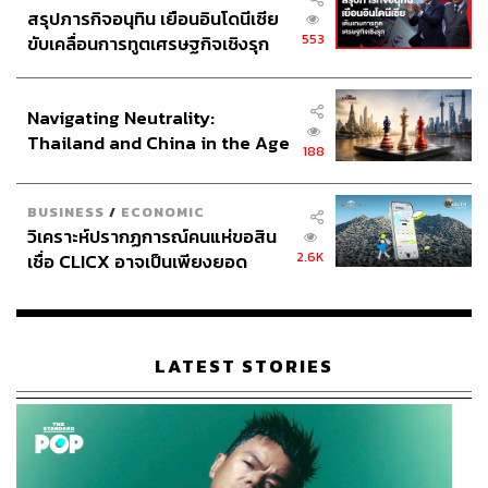
สรุปภารกิจอนุทิน เยือนอินโดนีเซีย
553
ขับเคลื่อนการทูตเศรษฐกิจเชิงรุก
ประกาศหุ้นส่วนยุทธศาสตร์ไทย –
อินโดนีเซีย
Navigating Neutrality:
Thailand and China in the Age
188
of a New Global Order
BUSINESS
/
ECONOMIC
วิเคราะห์ปรากฏการณ์คนแห่ขอสิน
2.6K
เชื่อ CLICX อาจเป็นเพียงยอด
ภูเขาน้ำแข็ง ของปัญหาหนี้ครัว
เรือนไทยที่ถูกซุกไว้
LATEST STORIES