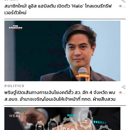
สมาชิกใหม่! ลูอิส แฮมิลตัน เปิดตัว ‘Halo’ โกลเดนรีทรีฟ
...
เวอร์ตัวใหม่
POLITICS
พริษฐ์เปิดเส้นทางการเงินโยงคดีฮั้ว สว. อีก 4 จังหวัด พบ
...
ส.อบจ. อำนาจเจริญโอนเงินให้เจ้าหน้าที่ กกต. ฝ่ายสืบสวน