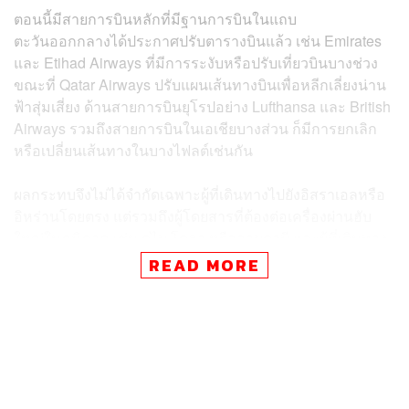
ตอนนี้มีสายการบินหลักที่มีฐานการบินในแถบ
ตะวันออกกลางได้ประกาศปรับตารางบินแล้ว เช่น Emirates
และ Etihad Airways ที่มีการระงับหรือปรับเที่ยวบินบางช่วง
ขณะที่ Qatar Airways ปรับแผนเส้นทางบินเพื่อหลีกเลี่ยงน่าน
ฟ้าสุ่มเสี่ยง ด้านสายการบินยุโรปอย่าง Lufthansa และ British
Airways รวมถึงสายการบินในเอเชียบางส่วน ก็มีการยกเลิก
หรือเปลี่ยนเส้นทางในบางไฟลต์เช่นกัน
ผลกระทบจึงไม่ได้จำกัดเฉพาะผู้ที่เดินทางไปยังอิสราเอลหรือ
อิหร่านโดยตรง แต่รวมถึงผู้โดยสารที่ต้องต่อเครื่องผ่านฮับ
ใหญ่ในภูมิภาค เช่น ดูไบ โดฮา หรืออาบูดาบี และผู้ที่เดินทาง
ระหว่างยุโรป–เอเชีย ซึ่งอาจเผชิญการเปลี่ยนแปลงเวลาเดิน
READ MORE
ทางหรือการต่อเครื่องแบบกระชั้นชิด
ไม่ว่าคุณจะมีแผนเดินทางแบบไหน มีแพลนไปพื้นที่ดังกล่าว
หรือไม่ หรือเพียงแค่ใช้เส้นทางต่อเครื่องผ่านภูมิภาคนี้ เรา
แนะนำให้ติดตามสถานการณ์ไว้ให้ดี และนี่คือแนวทาง