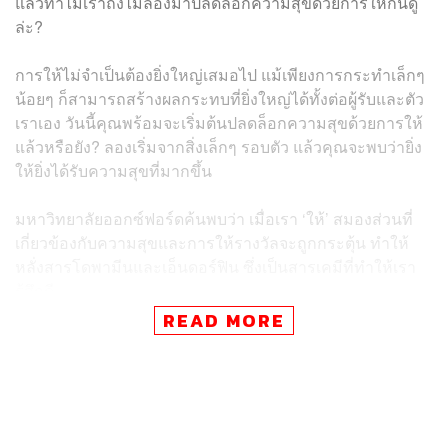
แล้วทำไมเราถึงไม่ลองมาปลดล็อกความสุขด้วยการให้กันดู
ล่ะ?
การให้ไม่จำเป็นต้องยิ่งใหญ่เสมอไป แม้เพียงการกระทำเล็กๆ
น้อยๆ ก็สามารถสร้างผลกระทบที่ยิ่งใหญ่ได้ทั้งต่อผู้รับและตัว
เราเอง วันนี้คุณพร้อมจะเริ่มต้นปลดล็อกความสุขด้วยการให้
แล้วหรือยัง? ลองเริ่มจากสิ่งเล็กๆ รอบตัว แล้วคุณจะพบว่ายิ่ง
ให้ยิ่งได้รับความสุขที่มากขึ้น
มหาวิทยาลัยออกซ์ฟอร์ดค้นพบว่า เมื่อเรา ‘ให้’ สมองส่วนที่
เกี่ยวข้องกับความสุขและการให้รางวัลจะถูกกระตุ้น ทำให้
หลั่งสารโดพามีนและเอ็นดอร์ฟิน ซึ่งเป็นสารเคมีที่ทำให้เรา
รู้สึกดี
READ MORE
หรือในหนังสือ
The How of Happiness
ที่เขียนโดย Sonja
Lyubomirsky สรุปข้อมูลที่น่าสนใจเกี่ยวกับผลกระทบของการ
ให้ต่อความสุขและคุณภาพชีวิตไว้ว่า “การให้ส่งผลดีต่อ
ความสุข การทำความดี หรือการให้แก่ผู้อื่น ไม่ว่าจะเป็นการ
ให้เวลา ความช่วยเหลือ หรือสิ่งของ ทำให้เกิดความรู้สึกดี