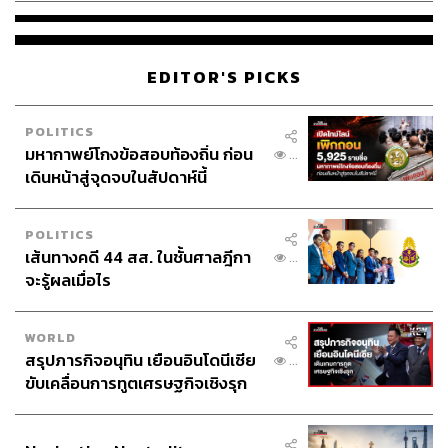
EDITOR'S PICKS
POLITICS
มหากาพย์โกงข้อสอบท้องถิ่น ก่อน
...
เดินหน้าสู่จุดจบในสัปดาห์นี้
POLITICS
เส้นทางคดี 44 สส. ในชั้นศาลฎีกา
...
จะรู้ผลเมื่อไร
WORLD
สรุปภารกิจอนุทิน เยือนอินโดนีเซีย
...
ขับเคลื่อนการทูตเศรษฐกิจเชิงรุก
ประกาศหุ้นส่วนยุทธศาสตร์ไทย –
อินโดนีเซีย