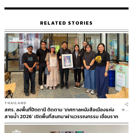
https://www.ox.ac.uk
https://ggsc.berkeley.edu
https://www.health.harvard.edu/mind-and-mood/feel-
RELATED STORIES
good-hormones-how-they-affect-your-mind-mood-an
d-body
TAGS:
การให้
ความสุข
หนังสือ
Harvard University
The How of Happiness
Sonja Lyubomirsky
LOADING...
ABOUT THE AUTHOR
THAILAND
ภูริตา บุญล้อม
สศร. ลงพื้นที่ปัตตานี ติดตาม ‘เทศกาลหนังสือเมืองแห่ง
...
Beauty Editor | THE STANDARD LIFE
สายน้ำ 2026’ เปิดพื้นที่สนทนาผ่านวรรณกรรม เชื่อมราก
วัฒนธรรมสู่อนาคต