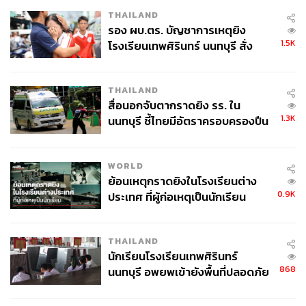
THAILAND
รอง ผบ.ตร. บัญชาการเหตุยิง
1.5K
โรงเรียนเทพศิรินทร์ นนทบุรี สั่ง
ค้นหา 2 รอบยืนยันไร้คนติดค้าง พบ
ศพปู่-ย่าที่บ้านพักผู้ก่อเหตุ
THAILAND
สื่อนอกจับตากราดยิง รร. ใน
1.3K
นนทบุรี ชี้ไทยมีอัตราครอบครองปืน
สูงในระดับต้นของภูมิภาค
WORLD
ย้อนเหตุกราดยิงในโรงเรียนต่าง
0.9K
ประเทศ ที่ผู้ก่อเหตุเป็นนักเรียน
THAILAND
นักเรียนโรงเรียนเทพศิรินทร์
868
นนทบุรี อพยพเข้ายังพื้นที่ปลอดภัย
ชั่วคราว หลังเหตุใช้อาวุธปืนภายใน
โรงเรียนคลี่คลาย