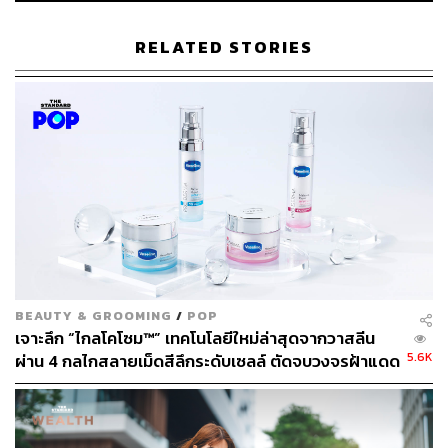
ภูริตา บุญล้อม
Beauty Editor | THE STANDARD LIFE
RELATED STORIES
BEAUTY & GROOMING
/
POP
เจาะลึก “ไกลโคโซม™” เทคโนโลยีใหม่ล่าสุดจากวาสลีน
5.6K
ผ่าน 4 กลไกสลายเม็ดสีลึกระดับเซลล์ ตัดจบวงจรฝ้าแดด
และจุดด่างดำ เพื่อผิวกระจ่างใสใน 2 สัปดาห์
[Advertorial]