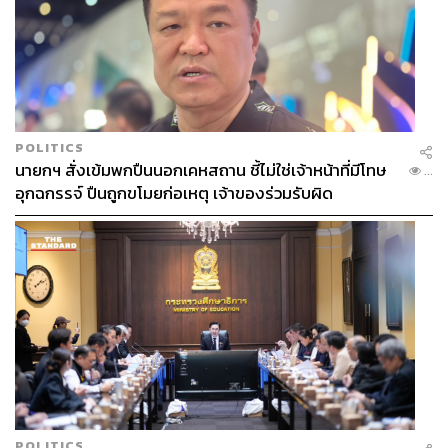
POLITICS
นายกฯ สั่งเข้มพกปืนนอกเคหสถาน ชี้ไม่ใช่เจ้าหน้าที่มีโทษ
...
อุกฉกรรจ์ ปืนถูกขโมยก่อเหตุ เจ้าของร่วมรับผิด
POLITICS