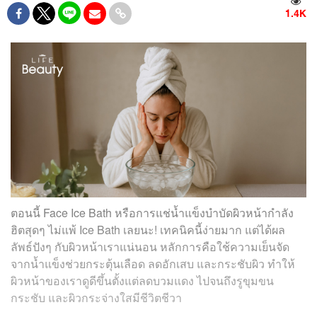
1.4K
ตอนนี้ Face Ice Bath หรือการแช่น้ำแข็งบำบัดผิวหน้ากำลัง
ฮิตสุดๆ ไม่แพ้ Ice Bath เลยนะ! เทคนิคนี้ง่ายมาก แต่ได้ผล
ลัพธ์ปังๆ กับผิวหน้าเราแน่นอน หลักการคือใช้ความเย็นจัด
จากน้ำแข็งช่วยกระตุ้นเลือด ลดอักเสบ และกระชับผิว ทำให้
ผิวหน้าของเราดูดีขึ้นตั้งแต่ลดบวมแดง ไปจนถึงรูขุมขน
กระชับ และผิวกระจ่างใสมีชีวิตชีวา