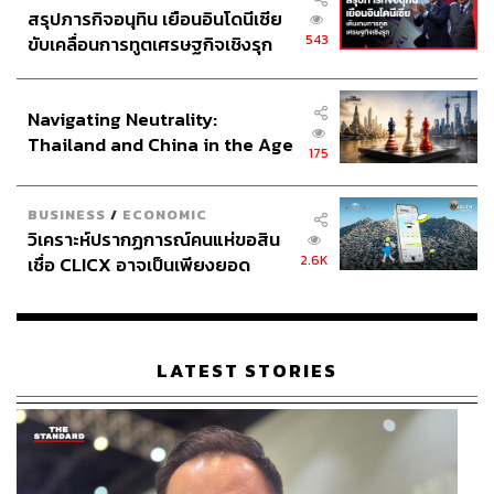
สรุปภารกิจอนุทิน เยือนอินโดนีเซีย
543
ขับเคลื่อนการทูตเศรษฐกิจเชิงรุก
ประกาศหุ้นส่วนยุทธศาสตร์ไทย –
อินโดนีเซีย
Navigating Neutrality:
Thailand and China in the Age
175
of a New Global Order
BUSINESS
/
ECONOMIC
วิเคราะห์ปรากฏการณ์คนแห่ขอสิน
2.6K
เชื่อ CLICX อาจเป็นเพียงยอด
ภูเขาน้ำแข็ง ของปัญหาหนี้ครัว
เรือนไทยที่ถูกซุกไว้
LATEST STORIES