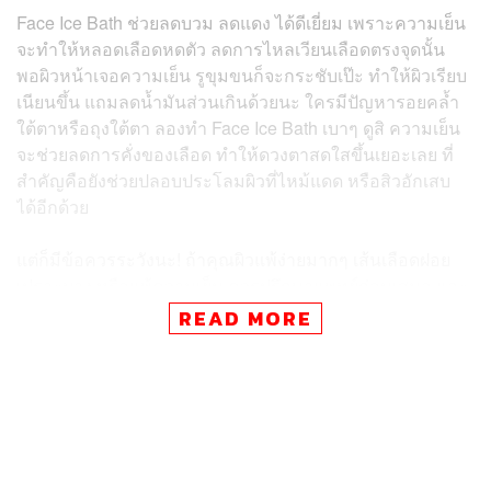
Face Ice Bath ช่วยลดบวม ลดแดง ได้ดีเยี่ยม เพราะความเย็น
จะทำให้หลอดเลือดหดตัว ลดการไหลเวียนเลือดตรงจุดนั้น
พอผิวหน้าเจอความเย็น รูขุมขนก็จะกระชับเป๊ะ ทำให้ผิวเรียบ
เนียนขึ้น แถมลดน้ำมันส่วนเกินด้วยนะ ใครมีปัญหารอยคล้ำ
ใต้ตาหรือถุงใต้ตา ลองทำ Face Ice Bath เบาๆ ดูสิ ความเย็น
จะช่วยลดการคั่งของเลือด ทำให้ดวงตาสดใสขึ้นเยอะเลย ที่
สำคัญคือยังช่วยปลอบประโลมผิวที่ไหม้แดด หรือสิวอักเสบ
ได้อีกด้วย
แต่ก็มีข้อควรระวังนะ! ถ้าคุณผิวแพ้ง่ายมากๆ เส้นเลือดฝอย
เปราะบาง หรือแพ้ความเย็น ควรปรึกษาแพทย์ก่อนเสมอ และ
ห้ามเอาน้ำแข็งประคบผิวโดยตรงนานๆ เด็ดขาด เพราะอาจ
READ MORE
ทำให้ผิวไหม้ได้เลย! วิธีทำ Face Ice Bath ง่ายๆ คือ ทำความ
สะอาดผิวหน้าก่อน จากนั้นใช้ก้อนน้ำแข็งห่อผ้าบางๆ หรือใช้
ชามน้ำเย็นจัดใส่น้ำแข็ง แล้วจุ่มหน้า/ประคบเบาๆ ครั้งละ 15-
30 วินาที ทำซ้ำหลายๆ รอบ โดยให้ผิวพักระหว่างรอบ ถ้า
ไม่มีน้ำแข็งก็ใช้เจลแพ็กเย็นหรือช้อนแช่เย็นแทนได้นะ ลอง
นำเทคนิค Face Ice Bath ไปปรับใช้ในรูทีนดูแลผิวหน้าของ