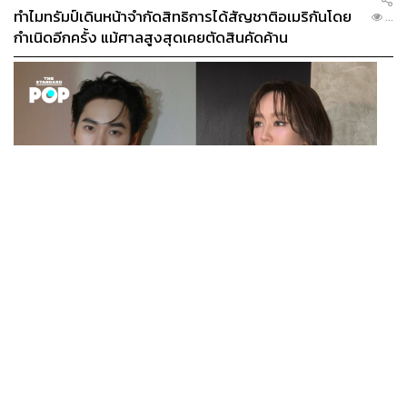
ทำไมทรัมป์เดินหน้าจำกัดสิทธิการได้สัญชาติอเมริกันโดย
...
กำเนิดอีกครั้ง แม้ศาลสูงสุดเคยตัดสินคัดค้าน
ENTERTAINMENT
เก้า นพเก้า และ พาย รินรดา เตรียมร่วมงานกันใน ‘รสกาล
...
Enchanted Taste In Time’