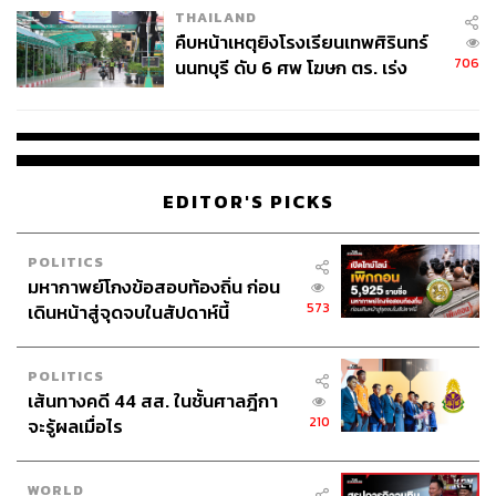
THAILAND
คืบหน้าเหตุยิงโรงเรียนเทพศิรินทร์
706
นนทบุรี ดับ 6 ศพ โฆษก ตร. เร่ง
สอบปมขโมยปืนปู่ก่อเหตุ
EDITOR'S PICKS
POLITICS
มหากาพย์โกงข้อสอบท้องถิ่น ก่อน
573
เดินหน้าสู่จุดจบในสัปดาห์นี้
POLITICS
เส้นทางคดี 44 สส. ในชั้นศาลฎีกา
210
จะรู้ผลเมื่อไร
WORLD