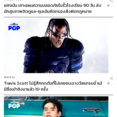
ยศชนัน เคาะแผนความปลอดภัยในรั้วโรงเรียน 90 วัน ส่ง
...
นักสุขภาพจิตดูแล-คุมเข้มคัดกรองสิ่งผิดกฎหมาย
MUSIC
Travis Scott ไม่รู้สึกกดดันที่ไม่เคยชนะรางวัลแกรมมี่ แม้
...
มีชื่อเข้าชิงมาแล้ว 10 ครั้ง