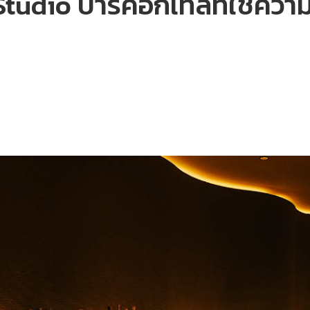
udio บาร์ค็อกเทลที่ใช้ความล