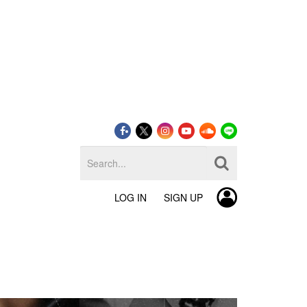
LOG IN
SIGN UP