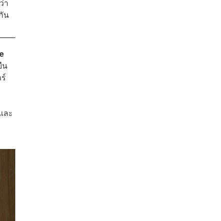
ว่า
กัน
e
ยืน
ร์
จและ