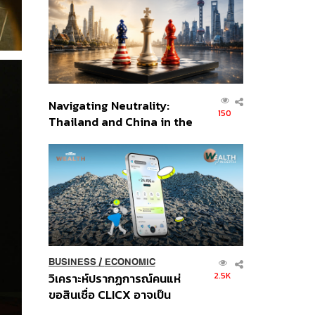
อินโดนีเซีย
Navigating Neutrality:
150
Thailand and China in the
Age of a New Global
Order
BUSINESS
/
ECONOMIC
2.5K
วิเคราะห์ปรากฏการณ์คนแห่
ขอสินเชื่อ CLICX อาจเป็น
เพียงยอดภูเขาน้ำแข็ง ของ