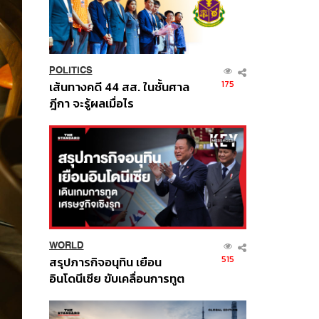
POLITICS
175
เส้นทางคดี 44 สส. ในชั้นศาล
ฎีกา จะรู้ผลเมื่อไร
WORLD
515
สรุปภารกิจอนุทิน เยือน
อินโดนีเซีย ขับเคลื่อนการทูต
เศรษฐกิจเชิงรุก ประกาศหุ้น
ส่วนยุทธศาสตร์ไทย –