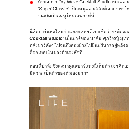
ถ้าบอกว่า Dry Wave Cocktail Studio เน้นคลาส
‘Super Classic’ เป็นเมนูคลาสสิกที่เอามาทำ
จนเกิดเป็นเมนูใหม่เฉพาะที่นี่
นี่คือบาร์แห่งใหม่ย่านทองหล่อที่เราเชื่อว่าจะต้อ
Cocktail Studio’
เป็นบาร์ของ ปาล์ม-ศุภวิชญ์ มุทท
หลังบาร์ดังๆ ไปจนถึงลองย้ายไปยืนบริหารอยู่หลังฉา
ค็อกเทลเป็นของตัวเองสักที
ตอนนี้ปาล์มจึงลงมาดูแลบาร์แห่งนี้เต็มตัว เขาคิดเอ
มีความเป็นตัวของตัวเองมากๆ