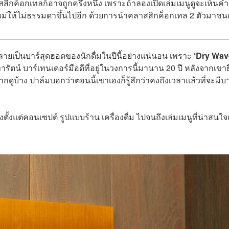
สิกค็อกเทลก็อาจถูกครึ่งหนึ่ง เพราะถ้าลองเปิดเล่มเมนูดูจะเห็นคำ
ใหม่ให้ไม่ธรรมดาขึ้นไปอีก ด้วยการนำคลาสสิกค็อกเทล 2 ตัวมาชน
งกลายเป็นบาร์สุดฮอตของนักดื่มในปีนี้อย่างแน่นอน เพราะ
‘Dry Wav
ารัตน์ บาร์เทนเดอร์มือดีที่อยู่ในวงการนี้มานาน 20 ปี หลังจากเขา
กดูบ้าง ปาล์มบอกว่าตอนนี้เขาเองก็รู้สึกว่าคงถึงเวลาแล้วที่จะมีบา
งตั้งแต่คอนเซปต์ รูปแบบร้าน เครื่องดื่ม ไปจนถึงเล่มเมนูที่น่าสนใ