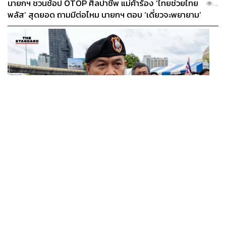
นายกฯ ชวนช้อป OTOP ศิลปาชีพ แม่ค้าร้อง ‘ไทยช่วยไทย
...
พลัส’ สุดยอด ถามมีต่อไหม นายกฯ ตอบ ‘เดี๋ยวจะพยายาม’
ABOUT THE AUTHOR
ภูริตา บุญล้อม
Beauty Editor | THE STANDARD LIFE
THAILAND
ผบช.น. เรียกสอบปากคำ นร.เซนต์คาเบรียล ปมรุมทำร้าย
...
เพื่อน-ใช้ปืนขู่ สั่งดำเนินคดีแล้ว