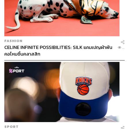
โปรแกรมนี้ช่วยปลุกและเสริมพลังภายในของแต่ละบุคคล
ไม่ใช่แค่การนวดคลายเครียดทั่วไป แต่มุ่งเน้นการฟื้นฟู
ร่างกาย ปรับสมดุลอารมณ์ และชำระจิตใจ ผ่านการผสม
ผสานภูมิปัญญาไทย ศาสตร์อายุรเวท พลังหินบำบัด และ
FASHION
CELINE INFINITE POSSIBILITIES: SILK แคมเปญผ้าพัน
สุคนธบำบัด
...
คอไหมชิ้นคลาสสิก
SPORT