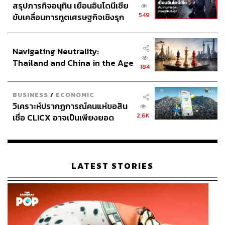
สรุปภารกิจอนุทิน เยือนอินโดนีเซีย
549
ขับเคลื่อนการทูตเศรษฐกิจเชิงรุก
ประกาศหุ้นส่วนยุทธศาสตร์ไทย –
อินโดนีเซีย
Navigating Neutrality:
Thailand and China in the Age
184
of a New Global Order
BUSINESS
/
ECONOMIC
วิเคราะห์ปรากฏการณ์คนแห่ขอสิน
2.6K
เชื่อ CLICX อาจเป็นเพียงยอด
ภูเขาน้ำแข็ง ของปัญหาหนี้ครัว
เรือนไทยที่ถูกซุกไว้
LATEST STORIES