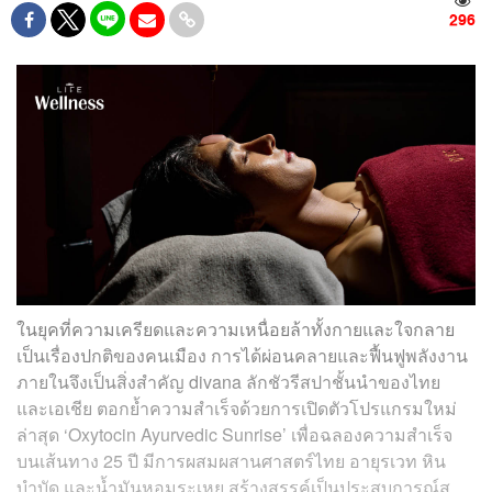
296
ในยุคที่ความเครียดและความเหนื่อยล้าทั้งกายและใจกลาย
เป็นเรื่องปกติของคนเมือง การได้ผ่อนคลายและฟื้นฟูพลังงาน
ภายในจึงเป็นสิ่งสำคัญ divana ลักชัวรีสปาชั้นนำของไทย
และเอเชีย ตอกย้ำความสำเร็จด้วยการเปิดตัวโปรแกรมใหม่
ล่าสุด ‘Oxytocin Ayurvedic Sunrise’ เพื่อฉลองความสำเร็จ
บนเส้นทาง 25 ปี มีการผสมผสานศาสตร์ไทย อายุรเวท หิน
บำบัด และน้ำมันหอมระเหย สร้างสรรค์เป็นประสบการณ์ส