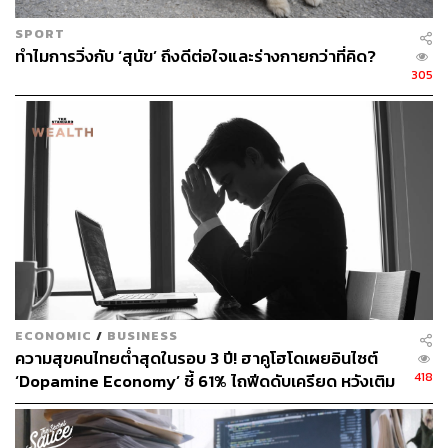
โปรแกรม Oxytocin Ayurvedic Sunrise เหมาะสำหรับผู้ที่มี
เวลาอย่างน้อย 4 ชั่วโมง และต้องการดูแลตัวเองแบบองค์รวม
SPORT
หรือใครที่มีอาการต่อไปนี้
ทำไมการวิ่งกับ ‘สุนัข’ ถึงดีต่อใจและร่างกายกว่าที่คิด?
รู้สึกเหนื่อยล้าจากการทำงานหนักและต้องการฟื้นฟู
305
พลังงาน
ต้องการผ่อนคลายความเครียดและความวิตกกังวล
ต้องการปรับสมดุลอารมณ์และจิตใจ
มองหาประสบการณ์สปาที่มากกว่าการผ่อนคลายทั่วไป
ต้องการเชื่อมต่อกับตัวเองและเพิ่มความมั่นใจจาก
ภายใน
Location
Divana
Scentuara Spa
Open:
ทุกวัน เวลา 11.00-23.00 น.
ECONOMIC
/
BUSINESS
Address:
16/15 ซอยสมคิด แขวงลุมพินี เขตปทุมวัน
ความสุขคนไทยต่ำสุดในรอบ 3 ปี! ฮาคูโฮโดเผยอินไซต์
กรุงเทพฯ
418
‘Dopamine Economy’ ชี้ 61% ไถฟีดดับเครียด หวังเติม
Contact:
0 2661 6784
พลังใจรายวัน
Website:
scentura.divanaspa.com/scentuaraspa