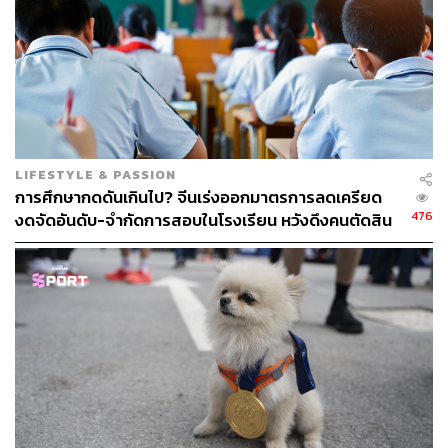
สดชื่นและเบาสบาย
นวดศีรษะและใบหน้า
นวดศีรษะตามแบบฉบับ divana
ตามด้วยมาสก์ศีรษะด้วยสาหร่าย Marine Algae พร้อม
นวดหน้าด้วยหินร้อนและหินเย็นสลับกัน กระตุ้นคอลลา
เจนและยกกระชับใบหน้า
LIFESTYLE & PASSION
Results
การศึกษากดดันเกินไป? จีนเร่งออกมาตรการลดเครียด
476
งดจัดอันดับ-จำกัดการสอบในโรงเรียน หวังดึงคนตัดสิน
หลังจบโปรแกรมจะรู้สึกถึงความเปลี่ยนแปลงทั้งภายนอกและ
ใจมีลูก
ภายใน ผิวกายนุ่มชุ่มชื้น ใบหน้ากระชับและเปล่งปลั่ง เส้นผม
มีน้ำหนักและเงางาม แต่ที่สำคัญกว่านั้นคือความรู้สึกสงบ
และผ่อนคลายจากภายใน ราวกับได้ชำระล้างความวิตก
กังวลและความเหนื่อยล้าออกไปจนหมดสิ้นตลอด 4 ชั่วโมง
ของการทำทรีตเมนต์นี้
Good for