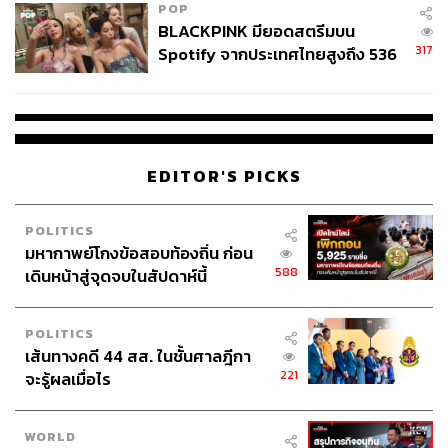
POP
BLACKPINK มียอดสตรีมบน
317
Spotify จากประเทศไทยสูงถึง 536
ล้านครั้ง ตลอด 10 ปีที่ผ่านมา
EDITOR'S PICKS
POLITICS
มหากาพย์โกงข้อสอบท้องถิ่น ก่อน
588
เดินหน้าสู่จุดจบในสัปดาห์นี้
POLITICS
เส้นทางคดี 44 สส. ในชั้นศาลฎีกา
221
จะรู้ผลเมื่อไร
WORLD