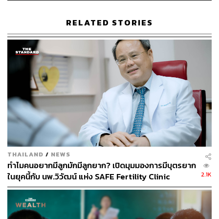
Ashiyu Foot Soak
เริ่มต้นด้วยการแช่เท้าในอ่างเซรา
มิกที่คราฟต์ลวดลายไม่ซ้ำกันในแต่ละสาขา ในน้ำอุ่นที่
RELATED STORIES
มีกลีบดอกกุหลาบและมะกรูด พร้อมขัดด้วยเกลือและส
ครับ Sunrise สูตรพิเศษผสมน้ำมะนาว กระตุ้นการไหล
เวียนเลือดที่ฝ่าเท้า
การเตรียมผิวและจิตใจ
อบผิวหน้าด้วยเครื่อง Energy
O2 เพื่อให้ใบหน้าได้รับออกซิเจน พร้อมฟังเสียงเพลง
Brainwave ช่วยปรับคลื่นสมองให้ผ่อนคลาย
นวดหินร้อน
ใช้หินโรสควอตซ์และน้ำมัน Sunrise นวด
คลายกล้ามเนื้อมัดลึก ซึ่งเป็นหนึ่งในซิกเนเจอร์ของ
divana
ประคบและอบตัว
ประคบตัวด้วยคอลลาเจนอุ่น เพิ่ม
ความชุ่มชื้นให้ผิว ตามด้วยการอบตัวด้วยผ้าห่ม
THAILAND
/
NEWS
อินฟราเรด เพื่อเพิ่มการดูดซึมคอลลาเจน
ทำไมคนอยากมีลูกมักมีลูกยาก? เปิดมุมมองการมีบุตรยาก
ชิโรดารา
หยดน้ำมันอุ่นลงบนหน้าผากเพื่อเปิดจักระตา
2.1K
ในยุคนี้กับ นพ.วิวัฒน์ แห่ง SAFE Fertility Clinic
ที่สาม พร้อมให้กำหินควอตซ์อุ่นไว้ในมือทั้งสองข้าง
[ADVERTORIAL]
ช่วยสมดุลร่างกายและจิตวิญญาณ
แช่น้ำนม
ปิดท้ายด้วยการแช่ในน้ำนมกลิ่น Sunrise
ท่ามกลางกลีบดอกกุหลาบและส้มฝาน ให้ความรู้สึก