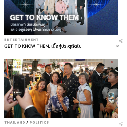
ENTERTAINMENT
GET TO KNOW THEM: เนื้อคู่ประตูถัดไป
...
ภาพ:
divana
TAGS:
Divana
ความเครียด
สปา
ความเหนื่อยล้า
การฟื้นฟูร่างกาย
THAILAND
/
POLITICS
296