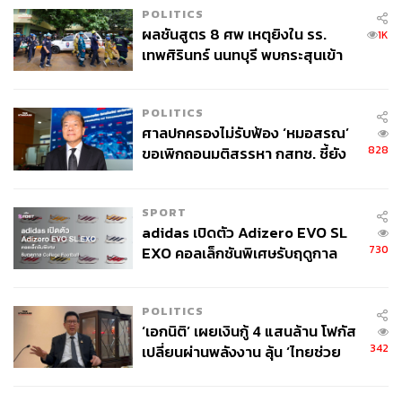
POLITICS
ผลชันสูตร 8 ศพ เหตุยิงใน รร.
1K
เทพศิรินทร์ นนทบุรี พบกระสุนเข้า
จุดสำคัญ ‘ศีรษะ-หน้าอก’ ครูถูกยิง
4 นัด จากระยะไกล
POLITICS
ศาลปกครองไม่รับฟ้อง ‘หมอสรณ’
‘Oxytocin Ayurvedic Sunrise’ คือโปรแกรมสปารูปแบบใหม่
828
ขอเพิกถอนมติสรรหา กสทช. ชี้ยัง
ของ divana ใช้แนวคิดจากแสงแรกของวันใหม่ เป็น
ไม่ใช่ผู้เดือดร้อนเสียหาย
สัญลักษณ์ของความหวัง พลังชีวิต และการเริ่มต้นใหม่หลัง
ผ่านช่วงเวลาที่มืดมิด
SPORT
adidas เปิดตัว Adizero EVO SL
730
EXO คอลเล็กชันพิเศษรับฤดูกาล
College Football
POLITICS
‘เอกนิติ’ เผยเงินกู้ 4 แสนล้าน โฟกัส
342
เปลี่ยนผ่านพลังงาน ลุ้น ‘ไทยช่วย
ไทยพลัส’ เฟส 2 รอประเมินความ
เหมาะสม