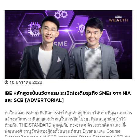
10 มกราคม 2022
IBE หลักสูตรปั้นนวัตกรรม ระเบิดไอเดียธุรกิจ SMEs จาก NIA
และ SCB [ADVERTORIAL]
หัวใจของการทำธุรกิจคือการทำให้ลูกค้าอยู่กับเราได้นานที่สุด และการ
สร้างนวัตกรรมคือกุญแจสำคัญในการยึดโยงธุรกิจและลูกค้าเข้าไว้
ด้วยกัน THE STANDARD พูดคุยกับ ตง-ธเนศ จิระเสวกดิลก และ ตี๋-
พัฒนพงศ์ รานุรักษ์ สองผู้ก่อตั้งแบรนด์สปา Divana และ Course